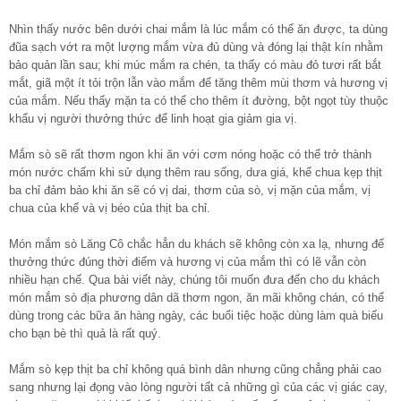
Nhìn thấy nước bên dưới chai mắm là lúc mắm có thể ăn được, ta dùng
đũa sạch vớt ra một lượng mắm vừa đủ dùng và đóng lại thật kín nhằm
bảo quản lần sau; khi múc mắm ra chén, ta thấy có màu đỏ tươi rất bắt
mắt, giã một ít tỏi trộn lẫn vào mắm để tăng thêm mùi thơm và hương vị
của mắm. Nếu thấy mặn ta có thể cho thêm ít đường, bột ngọt tùy thuộc
khẩu vị người thưởng thức để linh hoạt gia giảm gia vị.
Mắm sò sẽ rất thơm ngon khi ăn với cơm nóng hoặc có thể trở thành
món nước chấm khi sử dụng thêm rau sống, dưa giá, khế chua kẹp thịt
ba chỉ đảm bảo khi ăn sẽ có vị dai, thơm của sò, vị mặn của mắm, vị
chua của khế và vị béo của thịt ba chỉ.
Món mắm sò Lăng Cô chắc hẳn du khách sẽ không còn xa lạ, nhưng để
thưởng thức đúng thời điểm và hương vị của mắm thì có lẽ vẫn còn
nhiều hạn chế. Qua bài viết này, chúng tôi muốn đưa đến cho du khách
món mắm sò địa phương dân dã thơm ngon, ăn mãi không chán, có thể
dùng trong các bữa ăn hàng ngày, các buổi tiệc hoặc dùng làm quà biếu
cho bạn bè thì quả là rất quý.
Mắm sò kẹp thịt ba chỉ không quá bình dân nhưng cũng chẳng phải cao
sang nhưng lại đọng vào lòng người tất cả những gì của các vị giác cay,