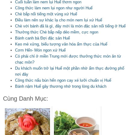
Cuối tuần làm nem lụi Huế thơm ngon
Công thức làm nem lụi ngon như người Huế
Chè bắp nổi tiếng một vùng xứ Huế
Điều làm nên sự khác lạ cho món nem lụi xứ Huế
Chè với bánh đã là gì, đây mới là món đặc sản nổi tiếng ở Huế
Thưởng thức Chè bắp nếp dẻo mềm, cực ngon
Bánh canh bà Đợi đặc sản Huế
Kẹo mè xửng, biểu tượng văn hóa ẩm thực của Huế
Cơm Hến- Món ngon xứ Huế
Có phải chỉ ở miền Trung mới được thưởng thức món ăn từ
chạc môn?
Du khách muốn trở lại Huế một phần nhờ ẩm thực đường phố
nơi đây
Công thức nấu bún hến ngon cay xé lưỡi chuẩn vị Huế
Bánh nậm Huế gây thương nhớ trong lòng du khách
Cùng Danh Mục: