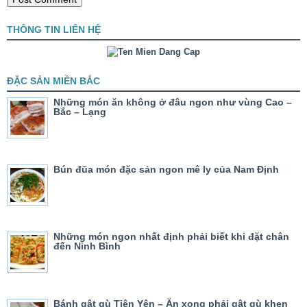
THÔNG TIN LIÊN HỆ
ĐẶC SẢN MIỀN BẮC
Những món ăn không ở đâu ngon như vùng Cao –
Bắc – Lạng
Bún đũa món đặc sản ngon mê ly của Nam Định
Những món ngon nhất định phải biết khi đặt chân
đến Ninh Bình
Bánh gật gù Tiên Yên – Ăn xong phải gật gù khen