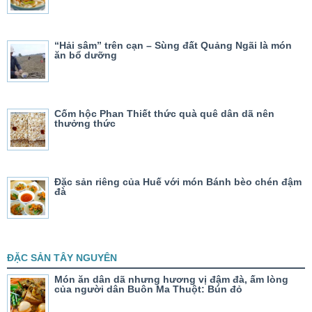
“Hải sâm” trên cạn – Sùng đất Quảng Ngãi là món
ăn bổ dưỡng
Cốm hộc Phan Thiết thức quà quê dân dã nên
thưởng thức
Đặc sản riêng của Huế với món Bánh bèo chén đậm
đà
ĐẶC SẢN TÂY NGUYÊN
Món ăn dân dã nhưng hương vị đậm đà, ấm lòng
của người dân Buôn Ma Thuột: Bún đỏ