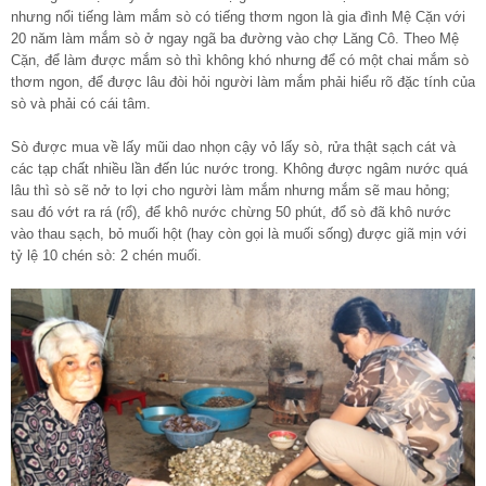
nhưng nổi tiếng làm mắm sò có tiếng thơm ngon là gia đình Mệ Cặn với
20 năm làm mắm sò ở ngay ngã ba đường vào chợ Lăng Cô. Theo Mệ
Cặn, để làm được mắm sò thì không khó nhưng để có một chai mắm sò
thơm ngon, để được lâu đòi hỏi người làm mắm phải hiểu rõ đặc tính của
sò và phải có cái tâm.
Sò được mua về lấy mũi dao nhọn cậy vỏ lấy sò, rửa thật sạch cát và
các tạp chất nhiều lần đến lúc nước trong. Không được ngâm nước quá
lâu thì sò sẽ nở to lợi cho người làm mắm nhưng mắm sẽ mau hỏng;
sau đó vớt ra rá (rổ), để khô nước chừng 50 phút, đổ sò đã khô nước
vào thau sạch, bỏ muối hột (hay còn gọi là muối sống) được giã mịn với
tỷ lệ 10 chén sò: 2 chén muối.