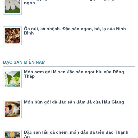
ngon
Ốc núi, cá nhệch: Đặc sản ngon, bổ, lạ của Ninh
Bình
ĐẶC SẢN MIỀN NAM
Món cơm gói lá sen đặc sản ngọt bùi của Đồng
Tháp
Món bún gỏi dà đăc sản đậm đà của Hậu Giang
Đặc sản lẩu cá chẽm, món dân dã trên đảo Thạnh
An