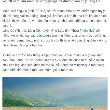
với 20 năm làm mắm sò ở ngay ngã ba đường vào chợ Lăng Cô.
Mắm sò Lăng Cô (tỉnh TT-Huế) sẽ trở thành món nước chấm ngon tuyệt
khi sử dụng với rau sống, dưa giá, khế chua kẹp thịt ba chỉ; khi ăn sẽ có
vị dai, thơm của sò, vị mặn của mắm, vị chua của khế và vị béo của thịt
ba chỉ.
Lăng Cô (Thị trấn Lăng Cô, huyện Phú Lộc, tỉnh
Thừa Thiên Huế
) nổi
tiếng với nhiều loại
đặc sản
tươi sống
như tôm, cua, ghẹ, mực, sò lông,
sò huyết, vẹm, hầu… nhờ sự ưu ái của thiên nhiên ban tặng điều kiện tự
nhiên biển, đầm phá bao bọc.
Trong đó con Sò hay tiếng địa phương gọi là Sặc cũng là một loại đặc
sản đầm Lăng Cô tuy không được ưa chuộng sử dụng tươi sống nhiều
như các loại đặc sản khác nhưng lại nổi tiếng thơm ngon qua một công
đoạn
chế biến
thành một loại mắm gọi là mắm sò.