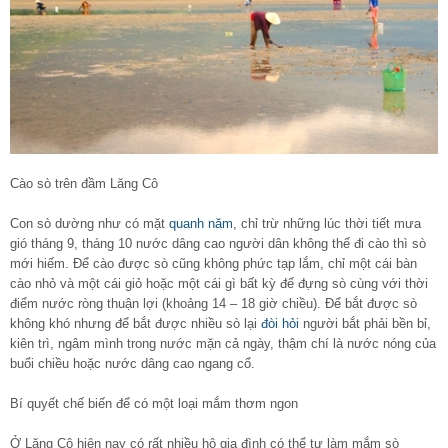
Cào sò trên đầm Lăng Cô
Con sò dường như có mặt
quanh năm
, chỉ trừ những lúc thời tiết mưa
gió tháng 9, tháng 10 nước dâng cao người dân không thể đi cào thì sò
mới hiếm. Để cào được sò cũng không phức tạp lắm, chỉ một cái bàn
cào nhỏ và một cái giỏ hoặc một cái gì bất kỳ để đựng sò cùng với thời
điểm nước ròng thuận lợi (khoảng 14 – 18 giờ chiều). Để bắt được sò
không khó nhưng để bắt được nhiều sò lại
đòi hỏi
người bắt phải bền bỉ,
kiên trì, ngâm mình trong nước mặn cả ngày, thậm chí là nước nóng của
buổi chiều hoặc nước dâng cao ngang cổ.
Bí quyết chế biến để có một loại mắm thơm ngon
Ở Lăng Cô hiện nay có rất nhiều hộ gia đình có thể tự làm mắm sò