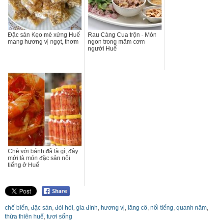
Đặc sản Kẹo mè xửng Huế
Rau Càng Cua trộn - Món
mang hương vị ngọt, thơm
ngon trong mâm cơm
người Huế
Chè với bánh đã là gì, đây
mới là món đặc sản nổi
tiếng ở Huế
chế biến
,
đặc sản
,
đòi hỏi
,
gia đình
,
hương vị
,
lăng cô
,
nổi tiếng
,
quanh năm
,
thừa thiên huế
,
tươi sống