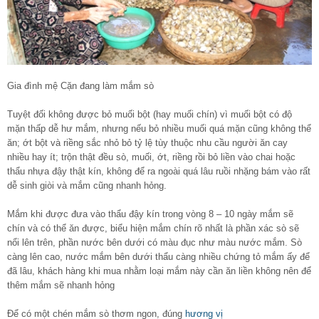
Gia đình mệ Cặn đang làm mắm sò
Tuyệt đối không được bỏ muối bột (hay muối chín) vì muối bột có độ
mặn thấp dễ hư mắm, nhưng nếu bỏ nhiều muối quá mặn cũng không thể
ăn; ớt bột và riềng sắc nhỏ bỏ tỷ lệ tùy thuộc nhu cầu người ăn cay
nhiều hay ít; trộn thật đều sò, muối, ớt, riềng rồi bỏ liền vào chai hoặc
thẩu nhựa đậy thật kín, không để ra ngoài quá lâu ruồi nhặng bám vào rất
dễ sinh giòi và mắm cũng nhanh hỏng.
Mắm khi được đưa vào thẩu đậy kín trong vòng 8 – 10 ngày mắm sẽ
chín và có thể ăn được, biểu hiện mắm chín rõ nhất là phần xác sò sẽ
nổi lên trên, phần nước bên dưới có màu đục như màu nước mắm. Sò
càng lên cao, nước mắm bên dưới thẩu càng nhiều chứng tỏ mắm ấy để
đã lâu, khách hàng khi mua nhằm loại mắm này cần ăn liền không nên để
thêm mắm sẽ nhanh hỏng
Để có một chén mắm sò thơm ngon, đúng
hương vị