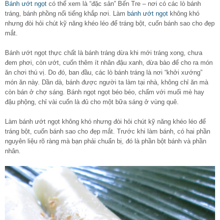
Bánh ướt ngọt
có thể xem là “đặc sản” Bến Tre – nơi có các lò bánh
tráng, bánh phồng nổi tiếng khắp nơi. Làm
bánh ướt ngọt
không khó
nhưng đòi hỏi chút kỹ năng khéo léo để tráng bột, cuốn bánh sao cho đẹp
mắt.
Bánh ướt ngọt thực chất là bánh tráng dừa khi mới tráng xong, chưa
đem phơi, còn ướt, cuốn thêm ít nhân đậu xanh, dừa bào để cho ra món
ăn chơi thú vị. Do đó, ban đầu, các lò bánh tráng là nơi “khởi xướng”
món ăn này. Dần dà, bánh được người ta làm tại nhà, không chỉ ăn mà
còn bán ở chợ sáng. Bánh ngọt ngọt béo béo, chấm với muối mè hay
đậu phộng, chỉ vài cuốn là đủ cho một bữa sáng ở vùng quê.
Làm bánh ướt ngọt không khó nhưng đòi hỏi chút kỹ năng khéo léo để
tráng bột, cuốn bánh sao cho đẹp mắt. Trước khi làm bánh, có hai phần
nguyên liệu rõ ràng mà bạn phải chuẩn bị, đó là phần bột bánh và phần
nhân.