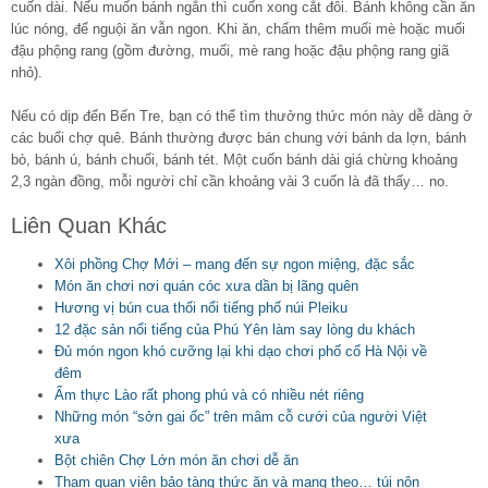
cuốn dài. Nếu muốn bánh ngắn thì cuốn xong cắt đôi. Bánh không cần ăn
lúc nóng, để nguội ăn vẫn ngon. Khi ăn, chấm thêm muối mè hoặc muối
đậu phộng rang (gồm đường, muối, mè rang hoặc đậu phộng rang giã
nhỏ).
Nếu có dịp đến Bến Tre, bạn có thể tìm thưởng thức món này dễ dàng ở
các buổi chợ quê. Bánh thường được bán chung với bánh da lợn, bánh
bò, bánh ú, bánh chuối, bánh tét. Một cuốn bánh dài giá chừng khoảng
2,3 ngàn đồng, mỗi người chỉ cần khoảng vài 3 cuốn là đã thấy… no.
Liên Quan Khác
Xôi phồng Chợ Mới – mang đến sự ngon miệng, đặc sắc
Món ăn chơi nơi quán cóc xưa dần bị lãng quên
Hương vị bún cua thối nổi tiếng phố núi Pleiku
12 đặc sản nổi tiếng của Phú Yên làm say lòng du khách
Đủ món ngon khó cưỡng lại khi dạo chơi phố cổ Hà Nội về
đêm
Ẩm thực Lào rất phong phú và có nhiều nét riêng
Những món “sởn gai ốc” trên mâm cỗ cưới của người Việt
xưa
Bột chiên Chợ Lớn món ăn chơi dễ ăn
Tham quan viện bảo tàng thức ăn và mang theo… túi nôn