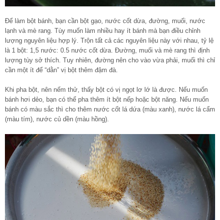
Để làm bột bánh, bạn cần bột gạo, nước cốt dừa, đường, muối, nước
lạnh và mè rang. Tùy muốn làm nhiều hay ít bánh mà bạn điều chỉnh
lượng nguyên liệu hợp lý. Trộn tất cả các nguyên liệu này với nhau, tỷ lệ
là 1 bột: 1,5 nước: 0.5 nước cốt dừa. Đường, muối và mè rang thì định
lượng tùy sở thích. Tuy nhiên, đường nên cho vào vừa phải, muối thì chỉ
cần một ít để “dằn” vị bột thêm đậm đà.
Khi pha bột, nên nếm thử, thấy bột có vị ngọt lơ lớ là được. Nếu muốn
bánh hơi dẻo, bạn có thể pha thêm ít bột nếp hoặc bột năng. Nếu muốn
bánh có màu sắc thì cho thêm nước cốt lá dứa (màu xanh), nước lá cẩm
(màu tím), nước củ dền (màu hồng).