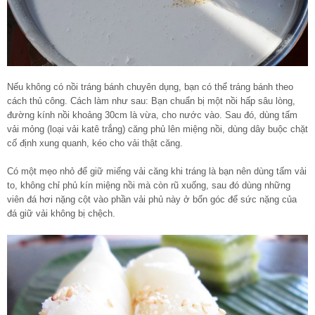
Nếu không có nồi tráng bánh chuyên dụng, bạn có thể tráng bánh theo
cách thủ công. Cách làm như sau: Bạn chuẩn bị một nồi hấp sâu lòng,
đường kính nồi khoảng 30cm là vừa, cho nước vào. Sau đó, dùng tấm
vải mỏng (loại vải katê trắng) căng phủ lên miệng nồi, dùng dây buộc chặt
cố định xung quanh, kéo cho vải thật căng.
Có một mẹo nhỏ để giữ miếng vải căng khi tráng là bạn nên dùng tấm vải
to, không chỉ phủ kín miệng nồi mà còn rũ xuống, sau đó dùng những
viên đá hơi nặng cột vào phần vải phủ này ở bốn góc để sức nặng của
đá giữ vải không bị chệch.