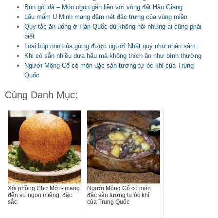
Bún gỏi dà – Món ngon gắn liền với vùng đất Hậu Giang
Lẩu mắm U Minh mang đậm nét đặc trưng của vùng miền
Quy tắc ăn uống ở Hàn Quốc dù không nói nhưng ai cũng phải
biết
Loại búp non của gừng được người Nhật quý như nhân sâm
Khi có sẵn nhiều dưa hấu mà không thích ăn như bình thường
Người Mông Cổ có món đặc sản tương tự óc khỉ của Trung
Quốc
Cùng Danh Mục:
Xôi phồng Chợ Mới - mang
Người Mông Cổ có món
đến sự ngon miệng, đặc
đặc sản tương tự óc khỉ
sắc
của Trung Quốc