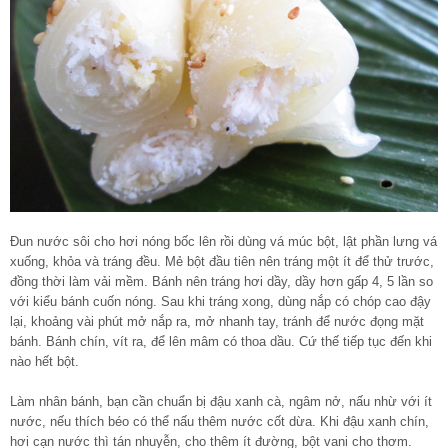
Đun nước sôi cho hơi nóng bốc lên rồi dùng vá múc bột, lật phần lưng vá
xuống, khỏa và tráng đều. Mẻ bột đầu tiên nên tráng một ít để thử trước,
đồng thời làm vải mềm. Bánh nên tráng hơi dầy, dầy hơn gấp 4, 5 lần so
với kiểu bánh cuốn nóng. Sau khi tráng xong, dùng nắp có chóp cao đậy
lại, khoảng vài phút mở nắp ra, mở nhanh tay, tránh để nước đọng mặt
bánh. Bánh chín, vít ra, để lên mâm có thoa dầu. Cứ thế tiếp tục đến khi
nào hết bột.
Làm nhân bánh, bạn cần chuẩn bị đậu xanh cà, ngâm nở, nấu nhừ với ít
nước, nếu thích béo có thể nấu thêm nước cốt dừa. Khi đậu xanh chín,
hơi cạn nước thì tán nhuyễn, cho thêm ít đường, bột vani cho thơm.