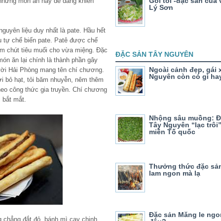
Gỏi tỏi -đặc sản của 
 nhưng món ăn này dễ dàng khiến
Lý Sơn
guyên liệu duy nhất là pate. Hầu hết
u tự chế biến pate. Patê được chế
hêm chút tiêu muối cho vừa miệng. Đặc
ĐẶC SẢN TÂY NGUYÊN
 món ăn lại chính là thành phần gây
Ngoài cảnh đẹp, gái 
gười Hải Phòng mang tên chí chương.
Nguyên còn có gì ha
i bỏ hạt, tỏi băm nhuyễn, nêm thêm
theo công thức gia truyền. Chí chương
 bắt mắt.
Nhộng sâu muồng: Đ
Tây Nguyên “lạc trôi
miền Tố quốc
Thưởng thức đặc sả
lam ngon mà lạ
Đặc sản Măng le ngo
 chẳng đắt đỏ, bánh mì cay chinh