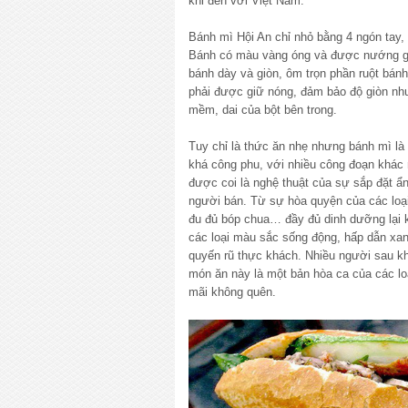
khi đến với Việt Nam.
Bánh mì Hội An chỉ nhỏ bằng 4 ngón tay,
Bánh có màu vàng óng và được nướng giò
bánh dày và giòn, ôm trọn phần ruột bán
phải được giữ nóng, đảm bảo độ giòn nh
mềm, dai của bột bên trong.
Tuy chỉ là thức ăn nhẹ nhưng bánh mì là 
khá công phu, với nhiều công đoạn khác 
được coi là nghệ thuật của sự sắp đặt ẩ
người bán. Từ sự hòa quyện của các loại 
đu đủ bóp chua… đầy đủ dinh dưỡng lại 
các loại màu sắc sống động, hấp dẫn xa
quyến rũ thực khách. Nhiều người sau kh
món ăn này là một bản hòa ca của các lo
mãi không quên.