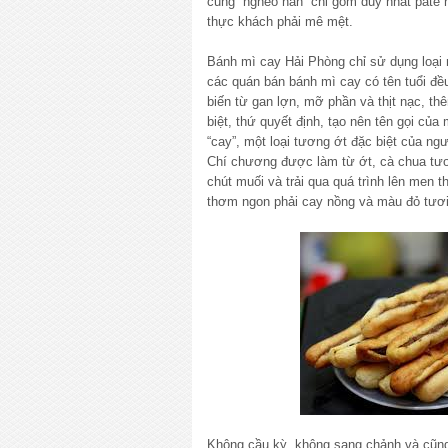
cũng “nghèo nàn” chỉ gồm duy nhất pate
thực khách phải mê mệt.
Bánh mì cay Hải Phòng chỉ sử dụng loại n
các quán bán bánh mì cay có tên tuổi đề
biến từ gan lợn, mỡ phần và thịt nạc, t
biệt, thứ quyết định, tạo nên tên gọi của
“cay”, một loại tương ớt đặc biệt của n
Chí chương được làm từ ớt, cà chua tươ
chút muối và trải qua quá trình lên men 
thơm ngon phải cay nồng và màu đỏ tươi
Không cầu kỳ, không sang chảnh và cũng