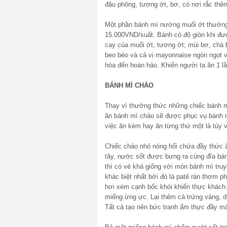
đậu phộng, tương ớt, bơ, có nơi rắc thê
Một phần bánh mì nướng muối ớt thường c
15.000VND/suất. Bánh có độ giòn khi đư
cay của muối ớt, tương ớt; mùi bơ, chà
beo béo và cả vị mayonnaise ngòn ngọt v
hòa đến hoàn hảo. Khiến người ta ăn 1 lầ
BÁNH MÌ CHẢO
Thay vì thưởng thức những chiếc bánh 
ăn bánh mì chảo sẽ được phục vụ bánh mì
việc ăn kèm hay ăn từng thứ một là tùy 
Chiếc chảo nhỏ nóng hổi chứa đầy thức ăn
tây, nước sốt được bưng ra cùng đĩa bá
thì có vẻ khá giống với món bánh mì truy
khác biệt nhất bởi đó là patê rán thơm 
hơi xém cạnh bốc khói khiến thực khách 
miếng ừng ực. Lại thêm cả trứng vàng, 
Tất cả tạo nên bức tranh ẩm thực đầy mà