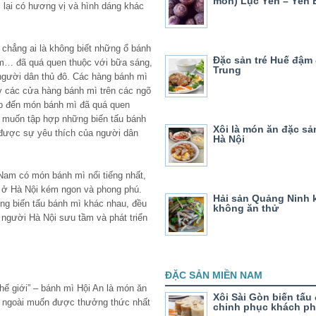
môn) Lục Yên – Yên 
 lại có hương vị và hình dáng khác
chẳng ai là không biết những ổ bánh
Đặc sản tré Huế đậm
ẩm… đã quá quen thuộc với bữa sáng,
Trung
người dân thủ đô. Các hàng bánh mì
y các cửa hàng bánh mì trên các ngõ
ập đến món bánh mì đã quá quen
i muốn tập hợp những biến tấu bánh
Xôi là món ăn đặc sả
 được sự yêu thích của người dân
Hà Nội
 Nam có món bánh mì nổi tiếng nhất,
 ở Hà Nội kém ngon và phong phú.
Hải sản Quảng Ninh 
ững biến tấu bánh mì khác nhau, đều
không ăn thử
người Hà Nội sưu tầm và phát triển
ĐẶC SẢN MIỀN NAM
ế giới” – bánh mì Hội An là món ăn
Xôi Sài Gòn biến tấu
 ngoài muốn được thưởng thức nhất
chinh phục khách p