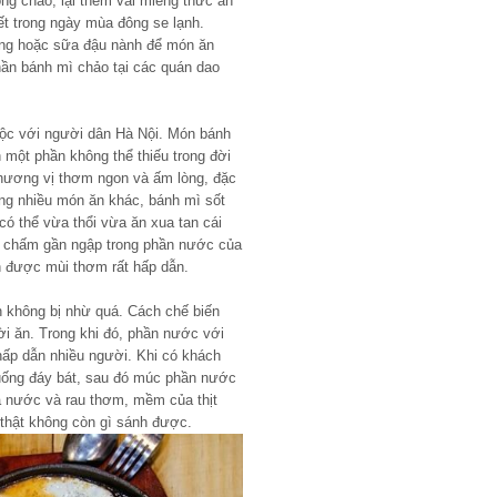
g chảo, lại thêm vài miếng thức ăn
ết trong ngày mùa đông se lạnh.
óng hoặc sữa đậu nành để món ăn
ần bánh mì chảo tại các quán dao
uộc với người dân Hà Nội. Món bánh
một phần không thể thiếu trong đời
hương vị thơm ngon và ấm lòng, đặc
ống nhiều món ăn khác, bánh mì sốt
có thể vừa thổi vừa ăn xua tan cái
ì chấm gần ngập trong phần nước của
n được mùi thơm rất hấp dẫn.
n không bị nhừ quá. Cách chế biến
i ăn. Trong khi đó, phần nước với
 hấp dẫn nhiều người. Khi có khách
xuống đáy bát, sau đó múc phần nước
ủa nước và rau thơm, mềm của thịt
 thật không còn gì sánh được.