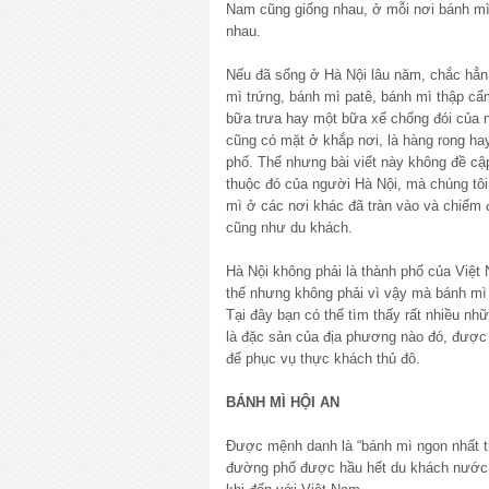
Nam cũng giống nhau, ở mỗi nơi bánh mì
nhau.
Nếu đã sống ở Hà Nội lâu năm, chắc hẳn 
mì trứng, bánh mì patê, bánh mì thập c
bữa trưa hay một bữa xế chống đói của 
cũng có mặt ở khắp nơi, là hàng rong ha
phố. Thế nhưng bài viết này không đề c
thuộc đó của người Hà Nội, mà chúng tô
mì ở các nơi khác đã tràn vào và chiếm
cũng như du khách.
Hà Nội không phải là thành phố của Việt
thế nhưng không phải vì vậy mà bánh mì
Tại đây bạn có thể tìm thấy rất nhiều nh
là đặc sản của địa phương nào đó, được 
để phục vụ thực khách thủ đô.
BÁNH MÌ HỘI AN
Được mệnh danh là “bánh mì ngon nhất th
đường phố được hầu hết du khách nước