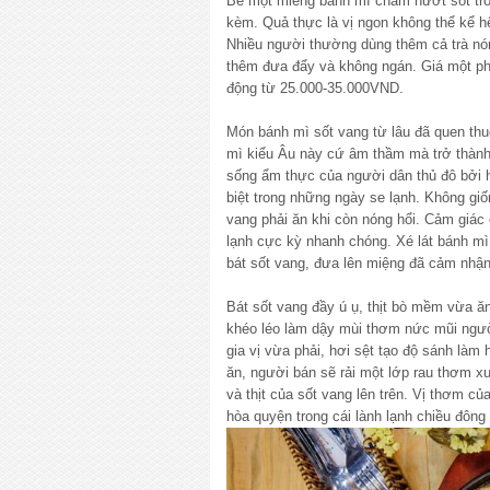
Bẻ một miếng bánh mì chấm nướt sốt tron
kèm. Quả thực là vị ngon không thể kể h
Nhiều người thường dùng thêm cả trà n
thêm đưa đẩy và không ngán. Giá một ph
động từ 25.000-35.000VND.
Món bánh mì sốt vang từ lâu đã quen th
mì kiểu Âu này cứ âm thầm mà trở thành 
sống ẩm thực của người dân thủ đô bởi 
biệt trong những ngày se lạnh. Không gi
vang phải ăn khi còn nóng hổi. Cảm giác 
lạnh cực kỳ nhanh chóng. Xé lát bánh m
bát sốt vang, đưa lên miệng đã cảm nhậ
Bát sốt vang đầy ú ụ, thịt bò mềm vừa ă
khéo léo làm dậy mùi thơm nức mũi ngườ
gia vị vừa phải, hơi sệt tạo độ sánh làm
ăn, người bán sẽ rải một lớp rau thơm 
và thịt của sốt vang lên trên. Vị thơm c
hòa quyện trong cái lành lạnh chiều đông