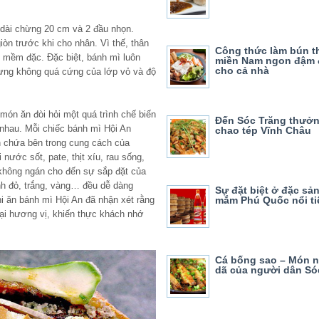
 dài chừng 20 cm và 2 đầu nhọn.
n trước khi cho nhân. Vì thế, thân
Công thức làm bún t
h mềm đặc. Đặc biệt, bánh mì luôn
miền Nam ngon đậm đ
cho cả nhà
ưng không quá cứng của lớp vỏ và độ
món ăn đòi hỏi một quá trình chế biến
Đến Sóc Trăng thưởn
nhau. Mỗi chiếc bánh mì Hội An
chao tép Vĩnh Châu
n chứa bên trong cung cách của
nước sốt, pate, thịt xíu, rau sống,
không ngán cho đến sự sắp đặt của
nh đỏ, trắng, vàng… đều dễ dàng
Sự đặt biệt ở đặc sả
i ăn bánh mì Hội An đã nhận xét rằng
mắm Phú Quốc nổi ti
ại hương vị, khiến thực khách nhớ
Cá bống sao – Món 
dã của người dân Só