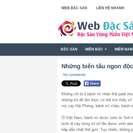
WEB ĐẶC SẢN
LIÊN HỆ NHANH
»
ĐẶC SẢN
MIỀN BẮC
MIỀN NAM
Những biến tấu ngon độc
No comments
Không chỉ là ổ bánh mì nhân thịt patê n
những tín đồ ẩm thực có thể tìm thấy vô 
mỳ cay Hải Phòng, bánh mì chảo, bánh
Ở Việt Nam, bánh mì được xem là “linh
bình dị này từng vô số lần được vinh da
hấp dẫn nhất thế giới. Tuy nhiên, không 