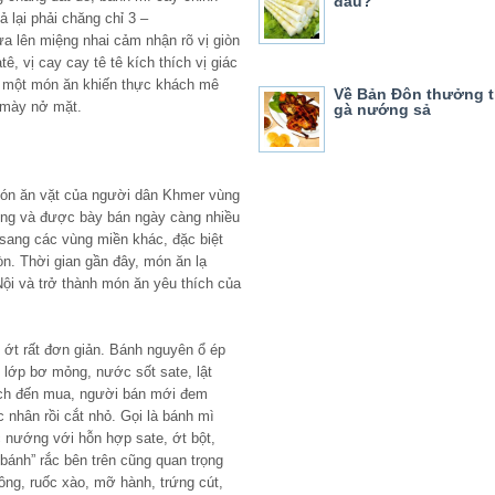
đâu?
 lại phải chăng chỉ 3 –
a lên miệng nhai cảm nhận rõ vị giòn
, vị cay cay tê tê kích thích vị giác
n một món ăn khiến thực khách mê
Về Bản Đôn thưởng 
 mày nở mặt.
gà nướng sả
ón ăn vặt của người dân Khmer vùng
iếng và được bày bán ngày càng nhiều
sang các vùng miền khác, đặc biệt
òn. Thời gian gần đây, món ăn lạ
ội và trở thành món ăn yêu thích của
ớt rất đơn giản. Bánh nguyên ổ ép
 lớp bơ mỏng, nước sốt sate, lật
ách đến mua, người bán mới đem
c nhân rồi cắt nhỏ. Gọi là bánh mì
 nướng với hỗn hợp sate, ớt bột,
ánh” rắc bên trên cũng quan trọng
ng, ruốc xào, mỡ hành, trứng cút,