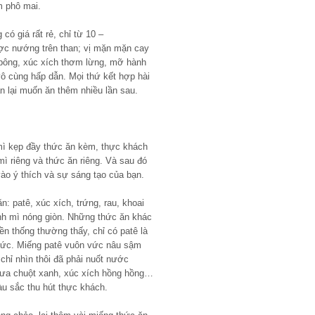
m phô mai.
ó giá rất rẻ, chỉ từ 10 –
ợc nướng trên than; vị mặn mặn cay
 bông, xúc xích thơm lừng, mỡ hành
ô cùng hấp dẫn. Mọi thứ kết hợp hài
n lại muốn ăn thêm nhiều lần sau.
mì kẹp đầy thức ăn kèm, thực khách
 riêng và thức ăn riêng. Và sau đó
vào ý thích và sự sáng tạo của bạn.
: patê, xúc xích, trứng, rau, khoai
nh mì nóng giòn. Những thức ăn khác
ền thống thường thấy, chỉ có patê là
phức. Miếng patê vuôn vức nâu sậm
chỉ nhìn thôi đã phải nuốt nước
dưa chuột xanh, xúc xích hồng hồng…
u sắc thu hút thực khách.