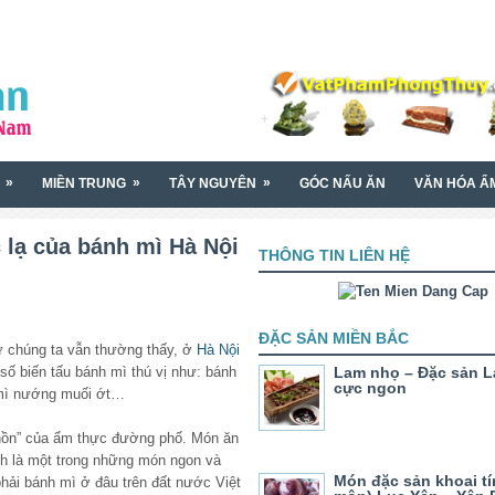
»
»
»
MIỀN TRUNG
TÂY NGUYÊN
GÓC NẤU ĂN
VĂN HÓA Ẩ
 lạ của bánh mì Hà Nội
THÔNG TIN LIÊN HỆ
ĐẶC SẢN MIỀN BẮC
hư chúng ta vẫn thường thấy, ở
Hà Nội
số biến tấu bánh mì thú vị như: bánh
Lam nhọ – Đặc sản L
cực ngon
 mì nướng muối ớt…
 hồn” của ẩm thực đường phố. Món ăn
nh là một trong những món ngon và
Món đặc sản khoai tí
phải bánh mì ở đâu trên đất nước Việt