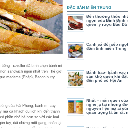
ĐẶC SẢN MIỀN TRUNG
Đến thưởng thức n
ngon của Bình Định
quên ly rượu Bàu Đá
Canh cá đối xếp ngọ
đậm tình miền Trung
i tiếng Traveller đã bình chọn bánh mì
món sandwich ngon nhất trên Thế giới
Bánh bao- bánh vạc
sản khó quên khi đặ
que madame (Pháp), Bacon butty
đến phố cổ Hội An
Nhút – món quen củ
nghe lạ tai nhưng đư
tiếng của Hải Phòng, bánh mì cay
nguyên liệu mà ai cũ
 mà cả khách du lịch khi đến thành
quan trọng là ăn rất
có phần nhỏ bé hơn so với các loại
gón tay, dài chừng một gang, nhân lại