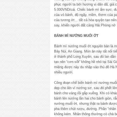
phục người ta bởi hương vị dân dã, giá cả
5.000VND/cái. Chiếc bánh mì ấm sực, đư
của vỏ bánh, độ ngậy, mềm, thơm của patê
của tương ớt… tất cả hòa quyện tạo nê
say, khiến người đất cảng Hải Phòng nở
BÁNH MÌ NƯỚNG MUỐI ỚT
Bánh mì nướng muối ớt nguyên bản là m
Bảy Núi, An Giang. Món ăn này rất nổi t
ở thành phố Long Xuyên, sau đó lan dần 
tạo nên “cơn sốt” không hề nhỏ tại Sài G
miệng được này du nhập vào thủ đô Hà N
nhiều người.
Công đoạn chế biến bánh mì nướng muối 
dẹp cho lên vỉ nướng sơ, sau đó phết lên
bánh cho vàng rồi gắp xuống. Khi có kh
bánh lên nướng lần hai cho bánh giòn, rắ
nướng muối ớt, nhưng thật ra bánh được
pha thêm chút rượu, đường. Phần “nhân b
không kém. Nhân thông thường có chà bô