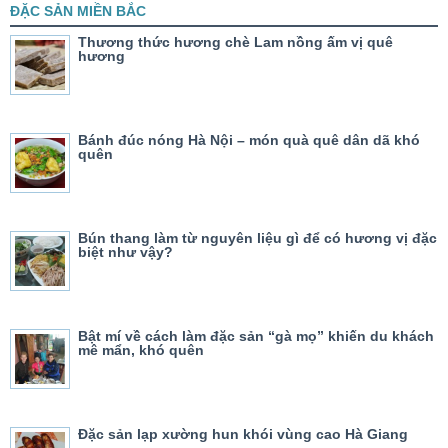
ĐẶC SẢN MIỀN BẮC
Thương thức hương chè Lam nồng ấm vị quê
hương
Bánh đúc nóng Hà Nội – món quà quê dân dã khó
quên
Bún thang làm từ nguyên liệu gì để có hương vị đặc
biệt như vậy?
Bật mí về cách làm đặc sản “gà mọ” khiến du khách
mê mẩn, khó quên
Đặc sản lạp xường hun khói vùng cao Hà Giang