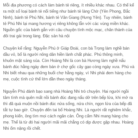
Mỗi địa phương có cách làm bánh tẻ riêng, ít nhiều khác nhau. Có thể kể
ra một số loại bánh tẻ nổi tiếng như bánh tẻ làng Chờ (Yên Phong, Bắc
Ninh), bánh tẻ Phú Nhi, bánh tẻ Văn Giang (Hưng Yên). Tuy nhiên, bánh
tẻ Phú Nhi lại mang hương vị riêng không lẫn với các vùng miền khác.
Nguồn gốc của bánh gắn với câu chuyện tình mộc mạc, chân thành của
đôi trai gái trong làng. Đặc sản hà nội
Chuyện kể rằng: Nguyễn Phú ở Giáp Ðoài, con bà Trọng làm nghề bán
dầu vỏ, bố là người nông dân hiền lành chất phác. Phú thông minh,
khuôn mặt sáng sủa. Còn Hoàng Nhi là con bà Hương làm nghề nấu
bánh đúc hằng ngày đem bán ở chợ gốc cây gạo còng ngày xưa. Phú và
Nhi biết nhau qua những buổi chợ hằng ngày, vì Nhi phải đem hàng cho
mẹ, cuộc tình cứ thế lớn dần theo ngày tháng.
Nguyễn Phú đánh bạo sang nhà Hoàng Nhi trò chuyện. Hai người ngồi
tâm tình mà quên mất nồi bánh đúc đang nấu dở trên bếp lửa, khi mở ra
thì đã quá muộn nồi bánh đúc nửa sống, nửa chín, ngọn lửa của bếp đã
tắt tự bao giờ. Chuyện đến tai bố Hoàng Nhi. Là người rất nghiêm khắc,
phong kiến, ông tìm mọi cách ngăn cản. Ông cấm Nhi mang hàng cho
mẹ. Thế là từ đó hai người mãi mãi chẳng có dịp được gặp nhau. Hoàng
Nhi ốm nặng rồi chết.