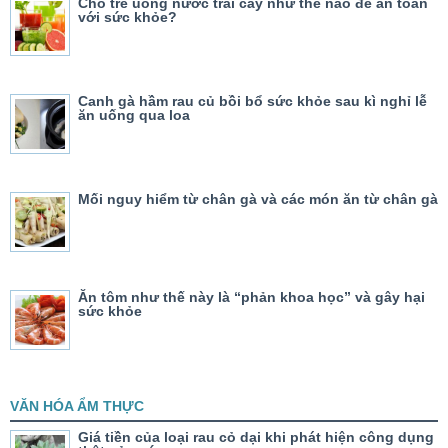
Cho trẻ uống nước trái cây như thế nào để an toàn
với sức khỏe?
Canh gà hầm rau củ bồi bổ sức khỏe sau kì nghỉ lễ
ăn uống qua loa
Mối nguy hiểm từ chân gà và các món ăn từ chân gà
Ăn tôm như thế này là “phản khoa học” và gây hại
sức khỏe
VĂN HÓA ẨM THỰC
Giá tiền của loại rau cỏ dại khi phát hiện công dụng