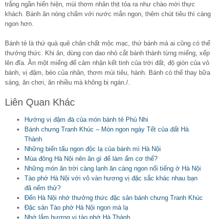
trắng ngần hiển hiện, mùi thơm nhân thịt tỏa ra như chào mời thực
khách. Bánh ăn nóng chấm với nước mắn ngon, thêm chút tiêu thì càng
ngon hơn.
Bánh tẻ là thứ quà quê chân chất mộc mạc, thứ bánh mà ai cũng có thể
thưởng thức. Khi ăn, dùng con dao nhỏ cắt bánh thành từng miếng, xếp
lên đĩa. Ăn một miếng để cảm nhận kết tinh của trời đất, độ giòn của vỏ
bánh, vị đậm, béo của nhân, thơm mùi tiêu, hành. Bánh có thể thay bữa
sáng, ăn chơi, ăn nhiều mà không bị ngán./.
Liên Quan Khác
Hướng vị đậm đà của món bánh tẻ Phú Nhi
Bánh chưng Tranh Khúc – Món ngon ngày Tết của đất Hà
Thành
Những biến tấu ngon độc lạ của bánh mì Hà Nội
Mùa đông Hà Nội nên ăn gì để làm ấm cơ thể?
Những món ăn trời càng lạnh ăn càng ngon nổi tiếng ở Hà Nội
Tào phớ Hà Nội với vô vàn hương vị đặc sắc khác nhau bạn
đã nếm thử?
Đến Hà Nội nhớ thưởng thức đặc sản bánh chưng Tranh Khúc
Đặc sản Tào phớ Hà Nội ngon mà lạ
Nhớ lắm hương vị tào phớ Hà Thành