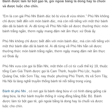
Bánh được làm từ bột gạo tẻ, gói ngoài bằng lá dong hay lá chuối
và được luộc cho chín.
“Em là con gái Phú Nhi Bánh đúc bỏ bị vừa đi vừa nhòm.” Phú Nhi không
chỉ được biết đến với món bánh đúc, mà còn nổi tiếng với một thứ bánh
dân dã là bánh tẻ. Ai đã từng về Phú Nhi hẳn sẽ được thưởng thức món
bánh trắng ngần, thơm ngậy mang đậm nét ẩm thực xứ Đoài ấy.
Phú Nhi không chỉ được biết đến với món bánh đúc, mà còn nổi tiếng với
một thứ bánh dân dã là bánh tẻ. Ai đã từng về Phú Nhi hẳn sẽ được
thưởng thức món bánh trắng ngần, thơm ngậy mang đậm nét ẩm thực
xứ Đoài ấy.
Phú Nhi xưa còn gọi là Bần Nhi, một thôn cổ có từ cuối thế kỷ 19, thuộc
tổng Cam Giá Thịnh được gọi là Cam Thịnh, huyện Phú Lộc, huyện
Quảng Oai, trấn Sơn Tây, nay thuộc phường Phú Thịnh, thị xã Sơn Tây,
Hà Nội là làng nghề truyền thống bánh tẻ nổi tiếng trong vùng.
Bánh tẻ phú Nhi
, có nơi gọi là bánh răng bừa vì có hình dáng giống cái
răng bừa, là thứ bánh truyền thống ở vùng đồng bằng Bắc Bộ. Bánh
được làm từ bột gạo tẻ, gói ngoài bằng lá dong hay lá chuối và được
luộc cho chín.