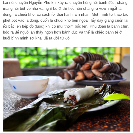
Lại nói chuyện Nguyễn Phú khi xảy ra chuyện hỏng nồi bánh đúc, chàng
mang nồi bột về nhà và nghĩ bỏ đi thì tiếc nên chàng ra vườn ngắt lá
dong, lá chuối khô lau sạch rồi thái hành làm nhân. Một mình tự thao tác
phết bột vào lá dong, cuốn lá chuối khô bên ngoài, lấy dây giang cuốn lại
rồi bắc lên bếp đồ (luộc) khi có mùi thơm bốc lên, Phú đoán là bánh chín,
bóc ra để nguội ăn thấy ngon hơn bánh đúc và thế là chiếc bánh tẻ ở
buổi bình minh sơ khai đã ra đời từ đó.