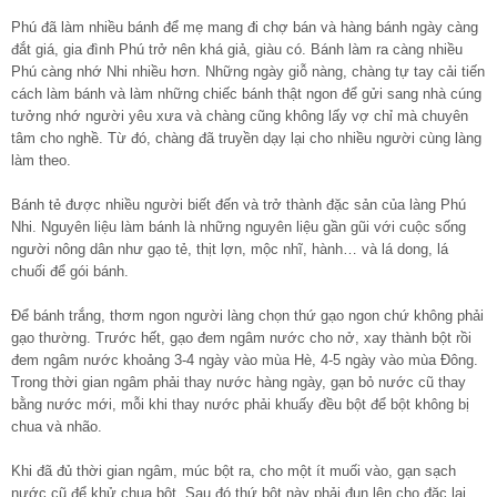
Phú đã làm nhiều bánh để mẹ mang đi chợ bán và hàng bánh ngày càng
đắt giá, gia đình Phú trở nên khá giả, giàu có. Bánh làm ra càng nhiều
Phú càng nhớ Nhi nhiều hơn. Những ngày giỗ nàng, chàng tự tay cải tiến
cách làm bánh và làm những chiếc bánh thật ngon để gửi sang nhà cúng
tưởng nhớ người yêu xưa và chàng cũng không lấy vợ chỉ mà chuyên
tâm cho nghề. Từ đó, chàng đã truyền dạy lại cho nhiều người cùng làng
làm theo.
Bánh tẻ được nhiều người biết đến và trở thành đặc sản của làng Phú
Nhi. Nguyên liệu làm bánh là những nguyên liệu gần gũi với cuộc sống
người nông dân như gạo tẻ, thịt lợn, mộc nhĩ, hành… và lá dong, lá
chuối để gói bánh.
Để bánh trắng, thơm ngon người làng chọn thứ gạo ngon chứ không phải
gạo thường. Trước hết, gạo đem ngâm nước cho nở, xay thành bột rồi
đem ngâm nước khoảng 3-4 ngày vào mùa Hè, 4-5 ngày vào mùa Đông.
Trong thời gian ngâm phải thay nước hàng ngày, gạn bỏ nước cũ thay
bằng nước mới, mỗi khi thay nước phải khuấy đều bột để bột không bị
chua và nhão.
Khi đã đủ thời gian ngâm, múc bột ra, cho một ít muối vào, gạn sạch
nước cũ để khử chua bột. Sau đó thứ bột này phải đun lên cho đặc lại,