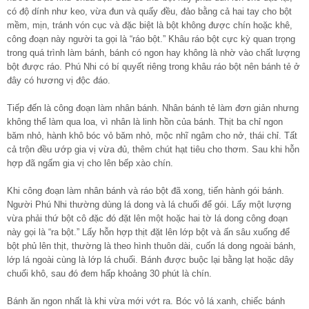
có độ dính như keo, vừa đun và quấy đều, đảo bằng cả hai tay cho bột
mềm, mịn, tránh vón cục và đặc biệt là bột không được chín hoặc khê,
công đoạn này người ta gọi là “ráo bột.” Khâu ráo bột cực kỳ quan trọng
trong quá trình làm bánh, bánh có ngon hay không là nhờ vào chất lượng
bột được ráo. Phú Nhi có bí quyết riêng trong khâu ráo bột nên bánh tẻ ở
đây có hương vị độc đáo.
Tiếp đến là công đoạn làm nhân bánh. Nhân bánh tẻ làm đơn giản nhưng
không thể làm qua loa, vì nhân là linh hồn của bánh. Thịt ba chỉ ngon
băm nhỏ, hành khô bóc vỏ băm nhỏ, mộc nhĩ ngâm cho nở, thái chỉ. Tất
cả trộn đều ướp gia vị vừa đủ, thêm chút hạt tiêu cho thơm. Sau khi hỗn
hợp đã ngấm gia vị cho lên bếp xào chín.
Khi công đoạn làm nhân bánh và ráo bột đã xong, tiến hành gói bánh.
Người Phú Nhi thường dùng lá dong và lá chuối để gói. Lấy một lượng
vừa phải thứ bột cô đặc đó đặt lên một hoặc hai tờ lá dong công đoạn
này gọi là “ra bột.” Lấy hỗn hợp thịt đặt lên lớp bột và ấn sâu xuống để
bột phủ lên thịt, thường là theo hình thuôn dài, cuốn lá dong ngoài bánh,
lớp lá ngoài cùng là lớp lá chuối. Bánh được buộc lại bằng lạt hoặc dây
chuối khô, sau đó đem hấp khoảng 30 phút là chín.
Bánh ăn ngon nhất là khi vừa mới vớt ra. Bóc vỏ lá xanh, chiếc bánh