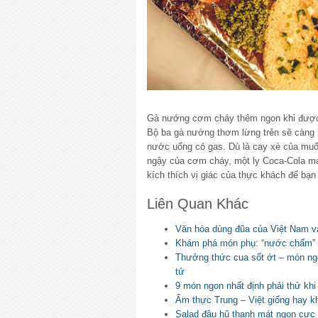
Gà nướng cơm cháy thêm ngon khi được
Bộ ba gà nướng thơm lừng trên sẽ càng
nước uống có gas. Dù là cay xè của muối 
ngậy của cơm cháy, một ly Coca-Cola mát 
kích thích vị giác của thực khách để bạ
Liên Quan Khác
Văn hóa dùng đũa của Việt Nam 
Khám phá món phụ: “nước chấm”
Thưởng thức cua sốt ớt – món ng
tử
9 món ngon nhất định phải thử khi
Ẩm thực Trung – Việt giống hay k
Salad đậu hũ thanh mát ngon cực