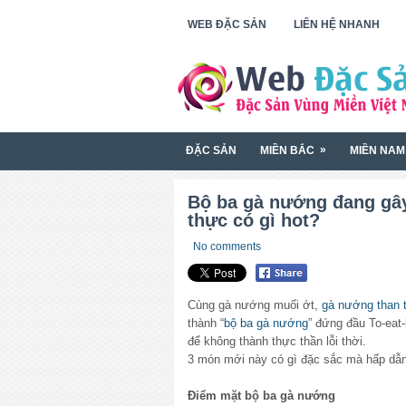
WEB ĐẶC SẢN
LIÊN HỆ NHANH
»
ĐẶC SẢN
MIỀN BẮC
MIỀN NAM
Bộ ba gà nướng đang gây
thực có gì hot?
No comments
Cùng gà nướng muối ớt,
gà nướng than t
thành “
bộ ba gà nướng
” đứng đầu To-eat-
để không thành thực thần lỗi thời.
3 món mới này có gì đặc sắc mà hấp dẫ
Điểm mặt bộ ba gà nướng