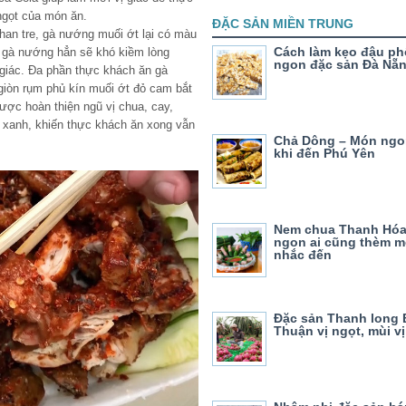
ngọt của món ăn.
ĐẶC SẢN MIỀN TRUNG
han tre, gà nướng muối ớt lại có màu
Cách làm kẹo đậu ph
 gà nướng hẳn sẽ khó kiềm lòng
ngon đặc sản Đà Nẵ
giác. Đa phần thực khách ăn gà
giòn rụm phủ kín muối ớt đỏ cam bắt
được hoàn thiện ngũ vị chua, cay,
 xanh, khiến thực khách ăn xong vẫn
Chả Dông – Món ngo
khi đến Phú Yên
Nem chua Thanh Hóa
ngon ai cũng thèm m
nhắc đến
Đặc sản Thanh long 
Thuận vị ngọt, mùi v