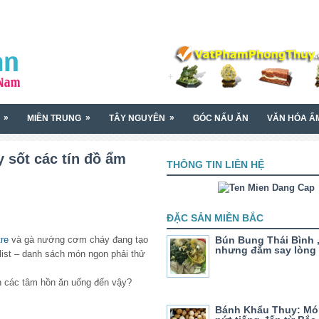
»
»
»
MIỀN TRUNG
TÂY NGUYÊN
GÓC NẤU ĂN
VĂN HÓA Ẩ
 sốt các tín đồ ẩm
THÔNG TIN LIÊN HỆ
ĐẶC SẢN MIỀN BẮC
re
và gà nướng cơm cháy đang tạo
Bún Bung Thái Bình
nhưng đắm say lòng
list – danh sách món ngon phải thử
n các tâm hồn ăn uống đến vậy?
Bánh Khẩu Thuy: Mó