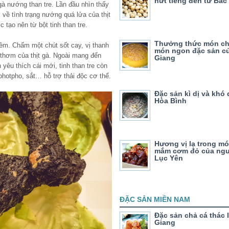
nứt tiếng đến từ Bắc
gà nướng than tre. Lần đầu nhìn thấy
 về tình trạng nướng quá lửa của thịt
 tạo nên từ bột tinh than tre.
Thưởng thức món ch
mềm. Chấm một chút sốt cay, vị thanh
món ngon đặc sản c
 thơm của thịt gà. Ngoài mang đến
Giang
yêu thích cái mới, tinh than tre còn
photpho, sắt… hỗ trợ thải độc cơ thể.
Đặc sản kì dị và khó
Hòa Bình
Hương vị lạ trong mó
mắm cơm đỏ của ngư
Lục Yên
ĐẶC SẢN MIỀN NAM
Đặc sản chả cá thác 
Giang