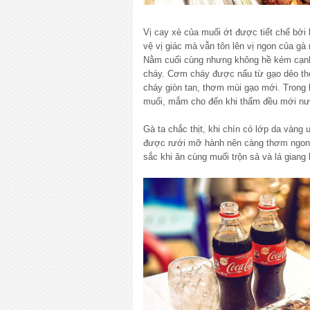
Vị cay xè của muối ớt được tiết chế bởi
vệ vị giác mà vẫn tôn lên vị ngon của gà
Nằm cuối cùng nhưng không hề kém cạnh
cháy. Cơm cháy được nấu từ gạo dẻo thơ
cháy giòn tan, thơm mùi gạo mới. Trong 
muối, mắm cho đến khi thấm đều mới nướ
Gà ta chắc thịt, khi chín có lớp da vàn
được rưới mỡ hành nên càng thơm ngon
sắc khi ăn cùng muối trộn sả và lá gian