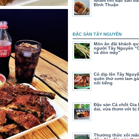
Nhâm nhi đặc sản bá
Bình Thuận
ĐẶC SẢN TÂY NGUYÊN
Món ăn đãi khách qu
người Tây Nguyên “C
và đòn mây”
Có dịp lên Tây Nguy
quên thử cơm lam g
nổi tiếng
Đặc sản Cá chốt Gia 
dai, vừa thơm với bị
Thưởng thức xôi mă