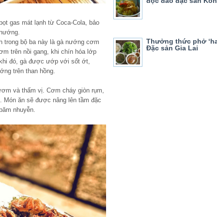
độc đáo đặc sản Ko
 bọt gas mát lạnh từ Coca-Cola, bảo
 nướng.
Thưởng thức phở ‘hai
 trong bộ ba này là gà nướng cơm
Đặc sản Gia Lai
m trên nồi gang, khi chín hóa lớp
khi đó, gà được ướp với sốt ớt,
ng trên than hồng.
g ươm và thấm vị. Cơm cháy giòn rụm,
. Món ăn sẽ được nâng lên tầm đặc
g băm nhuyễn.