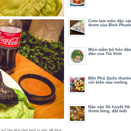
Cơm lam món đặc sả
thơm của Bình Phướ
Món mắm bò hóc đặc
đáo của Trà Vinh
Đến Phú Quốc thưởn
còi biên mai nướng
Đặc sản Sò huyết Hà
thơm lừng, đặt biệt
a-Cola giúp làm mới vị giác để thực