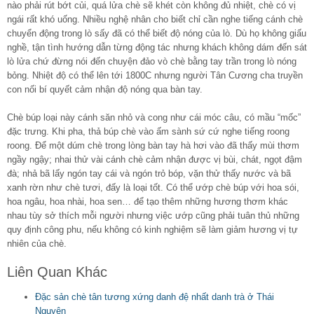
nào phải rút bớt củi, quá lửa chè sẽ khét còn không đủ nhiệt, chè có vị
ngái rất khó uống. Nhiều nghệ nhân cho biết chỉ cần nghe tiếng cánh chè
chuyển động trong lò sấy đã có thể biết độ nóng của lò. Dù họ không giấu
nghề, tận tình hướng dẫn từng động tác nhưng khách không dám đến sát
lò lửa chứ đừng nói đến chuyện đảo vò chè bằng tay trần trong lò nóng
bỏng. Nhiệt độ có thể lên tới 1800C nhưng người Tân Cương cha truyền
con nối bí quyết cảm nhận độ nóng qua bàn tay.
Chè búp loại này cánh săn nhỏ và cong như cái móc câu, có mầu “mốc”
đặc trưng. Khi pha, thả búp chè vào ấm sành sứ cứ nghe tiếng roong
roong. Ðể một dúm chè trong lòng bàn tay hà hơi vào đã thấy mùi thơm
ngầy ngậy; nhai thử vài cánh chè cảm nhận được vị bùi, chát, ngọt đậm
đà; nhả bã lấy ngón tay cái và ngón trỏ bóp, vặn thử thấy nước và bã
xanh rờn như chè tươi, đấy là loại tốt. Có thể ướp chè búp với hoa sói,
hoa ngâu, hoa nhài, hoa sen… để tạo thêm những hương thơm khác
nhau tùy sở thích mỗi người nhưng việc ướp cũng phải tuân thủ những
quy định công phu, nếu không có kinh nghiệm sẽ làm giảm hương vị tự
nhiên của chè.
Liên Quan Khác
Đặc sản chè tân tương xứng danh đệ nhất danh trà ở Thái
Nguyên