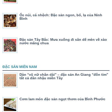
Ốc núi, cá nhệch: Đặc sản ngon, bổ, lạ của Ninh
Bình
Đặc sản Tây Bắc: Mưa xuống đi săn dế mèn về xào
nước măng chua
ĐẶC SẢN MIỀN NAM
Dàn “vũ nữ chân dài” – đặc sản An Giang “đốn tim”
tất cả dân nhậu miền Tây
Cơm lam món đặc sản ngọt thơm của Bình Phước