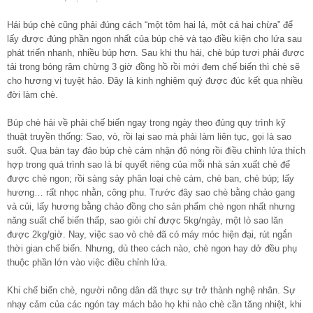
Hái búp chè cũng phải đúng cách “một tôm hai lá, một cá hai chừa” để
lấy được đúng phần ngon nhất của búp chè và tạo điều kiện cho lứa sau
phát triển nhanh, nhiều búp hơn. Sau khi thu hái, chè búp tươi phải được
tải trong bóng râm chừng 3 giờ đồng hồ rồi mới đem chế biến thì chè sẽ
cho hương vị tuyệt hảo. Đây là kinh nghiệm quý được đúc kết qua nhiều
đời làm chè.
Búp chè hái về phải chế biến ngay trong ngày theo đúng quy trình kỹ
thuật truyền thống: Sao, vò, rồi lại sao mà phải làm liên tục, gọi là sao
suốt. Qua bàn tay đảo búp chè cảm nhận độ nóng rồi điều chỉnh lửa thích
hợp trong quá trình sao là bí quyết riêng của mỗi nhà sản xuất chè để
được chè ngon; rồi sàng sảy phân loại chè cám, chè ban, chè búp; lấy
hương… rất nhọc nhằn, công phu. Trước đây sao chè bằng chảo gang
và củi, lấy hương bằng chảo đồng cho sản phẩm chè ngon nhất nhưng
năng suất chế biến thấp, sao giỏi chỉ được 5kg/ngày, một lò sao lăn
được 2kg/giờ. Nay, việc sao vò chè đã có máy móc hiện đại, rút ngắn
thời gian chế biến. Nhưng, dù theo cách nào, chè ngon hay dở đều phụ
thuộc phần lớn vào việc điều chỉnh lửa.
Khi chế biến chè, người nông dân đã thực sự trở thành nghệ nhân. Sự
nhạy cảm của các ngón tay mách bảo họ khi nào chè cần tăng nhiệt, khi