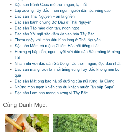
Đặc sản Bánh Cooc mò thơn ngon, lạ mắt
Lạp xưởng Tây Bắc ,món ngon người dân tộc vùng cao
Đặc sản Thái Nguyên – ăn là ghiền
Đặc sản bánh chưng Bờ Đậu ở Thái Nguyên
Đặc sản Táo mèo giòn tan, ngon ngọt
Đặc sản Xôi ngũ sắc đậm đà văn hóa Tây Bắc
Thơm ngậy với món đậu bình long ở Thái Nguyên
Đặc sản Mắm cá ruộng Chiêm Hóa nổi tiếng nhất
Hương vị hấp dẫn, ngon tuyệt với đặc sản Sâu măng Mường
Lát
Nhâm nhi với đặc sản Gà Đông Tảo thơm ngon, độc đáo nhất
Đặc sản mặng lưỡi lợn nổi tiếng vùng Tây Bắc không nên bỏ
qua
Đặc sản Mật ong bạc hà bổ dưỡng của núi rừng Hà Giang
Những món ngon khiến cho du khách muốn “ăn sập Sapa”
Đặc sản Lam nhọ mang hương vị Tây Bắc
Cùng Danh Mục: