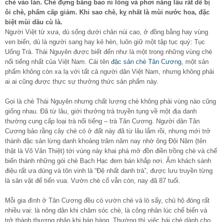
chè vào lán. Chè đựng bằng bao ni lông và phơi nắng lâu rất dễ bị
ôi chè, phẩm cấp giảm. Khi sao chè, kỵ nhất là mùi nước hoa, đặc
biệt mùi dầu cù là.
Người Việt từ xưa, dù sống dưới chân núi cao, ở đồng bằng hay vùng
ven biển, dù là người sang hay kẻ hèn, luôn giữ một tập tục quý: Tục
Uống Trà. Thái Nguyên được biết đến như là một trong những vùng chè
nổi tiếng nhất của Việt Nam. Cái tên
đặc sản chè Tân Cương
, một sản
phẩm không còn xa lạ với tất cả người dân Việt Nam, nhưng không phải
ai ai cũng được thực sự thưởng thức sản phẩm này.
Gọi là chè Thái Nguyên nhưng chất lượng chè không phải vùng nào cũng
giống nhau. Đã từ lâu, giới thưởng trà truyền tụng về một địa danh
thường cung cấp loại trà nổi tiếng – trà Tân Cương. Người dân Tân
Cương bảo rằng cây chè có ở đất này đã từ lâu lắm rồi, nhưng mới trở
thành đặc sản lừng danh khoảng trăm năm nay nhờ ông Ðội Năm (tên
thật là Võ Văn Thiệt) tới vùng này khai phá mở đồn điền trồng chè và chế
biến thành những gói chè Bạch Hạc đem bán khắp nơi. Ẩm khách sành
điệu rất ưa dùng và tôn vinh là “Ðệ nhất danh trà”, được lưu truyền từng
là sản vật để tiến vua. Vườn chè cổ vẫn còn, nay đã 87 tuổi.
Mỗi gia đình ở Tân Cương đều có vườn chè và lò sấy, chủ hộ đóng rất
nhiều vai: là nông dân khi chăm sóc chè, là công nhân lúc chế biến và
trở thành thương nhân khi bán hàng. Thường thì việc hái chè dành cho