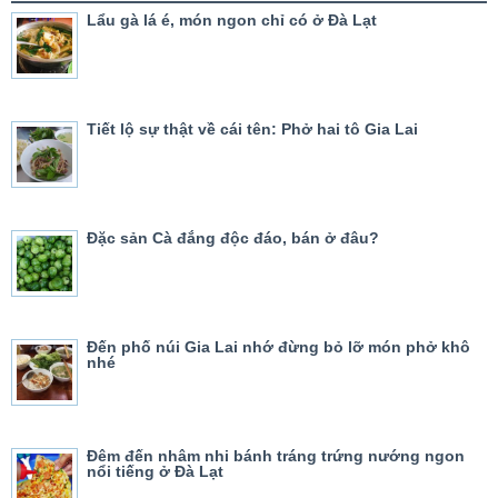
Lẩu gà lá é, món ngon chỉ có ở Đà Lạt
Tiết lộ sự thật về cái tên: Phở hai tô Gia Lai
Đặc sản Cà đắng độc đáo, bán ở đâu?
Đến phố núi Gia Lai nhớ đừng bỏ lỡ món phở khô
nhé
Đêm đến nhâm nhi bánh tráng trứng nướng ngon
nổi tiếng ở Đà Lạt