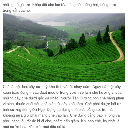
những cô gái trẻ. Khắp đồi chè lan tỏa tiếng nói, tiếng hát, tiếng cười
trong vắt của họ.
Chè là một loại cây cực kỳ khó tính và rất nhạy cảm. Ngay cả một cây
xoan (sầu đông – sầu đâu) mọc ở trong vườn sẽ làm cho hương vị của
những cây chè dưới gốc đã khác. Người Tân Cương bón chè bằng phân
vi sinh, thuốc đuổi sâu chế biến từ cây khổ sâm. Chè phải được hái từ
tinh sương đến giữa Ngọ. Dụng cụ đựng chè phải bằng sọt tre, hái
khoảng nửa giờ phải mang chè vào lán. Chè đựng bằng bao ni lông và
phơi nắng lâu rất dễ bị ôi chè, phẩm cấp giảm. Khi sao chè, kỵ nhất là
mùi nước hoa, đặc biệt mùi dầu cù là.