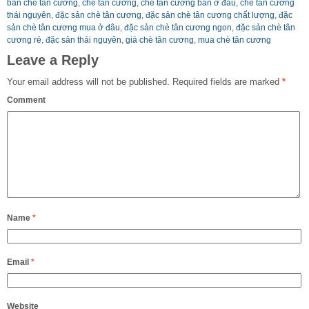
bán chè tân cương
,
chè tân cương
,
chè tân cương bán ở đâu
,
chè tân cương
thái nguyên
,
đặc sản chè tân cương
,
đặc sản chè tân cương chất lượng
,
đặc
sản chè tân cương mua ở đâu
,
đặc sản chè tân cương ngon
,
đặc sản chè tân
cương rẻ
,
đặc sản thái nguyên
,
giá chè tân cương
,
mua chè tân cương
Leave a Reply
Your email address will not be published.
Required fields are marked
*
Comment
Name
*
Email
*
Website