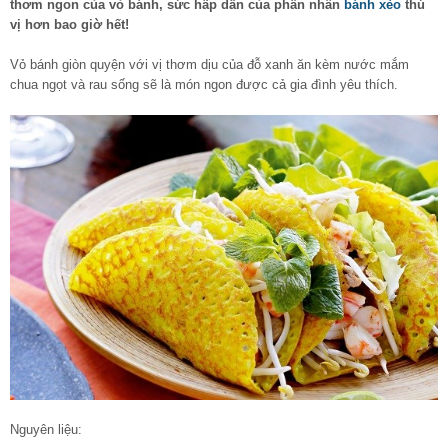
thơm ngon của vỏ bánh, sức hấp dẫn của phần nhân
bánh xèo
thú
vị hơn bao giờ hết!
Vỏ bánh giòn quyện với vị thơm dịu của đỗ xanh ăn kèm nước mắm
chua ngọt và rau sống sẽ là món ngon được cả gia đình yêu thích.
Nguyên liệu: