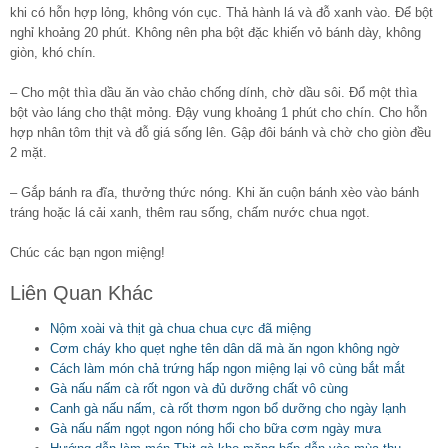
khi có hỗn hợp lỏng, không vón cục. Thả hành lá và đỗ xanh vào. Để bột
nghỉ khoảng 20 phút. Không nên pha bột đặc khiến vỏ bánh dày, không
giòn, khó chín.
– Cho một thìa dầu ăn vào chảo chống dính, chờ dầu sôi. Đổ một thìa
bột vào láng cho thật mỏng. Đậy vung khoảng 1 phút cho chín. Cho hỗn
hợp nhân tôm thịt và đỗ giá sống lên. Gập đôi bánh và chờ cho giòn đều
2 mặt.
– Gắp bánh ra đĩa, thưởng thức nóng. Khi ăn cuộn bánh xèo vào bánh
tráng hoặc lá cải xanh, thêm rau sống, chấm nước chua ngọt.
Chúc các bạn ngon miệng!
Liên Quan Khác
Nộm xoài và thịt gà chua chua cực đã miệng
Cơm cháy kho quẹt nghe tên dân dã mà ăn ngon không ngờ
Cách làm món chả trứng hấp ngon miệng lại vô cùng bắt mắt
Gà nấu nấm cà rốt ngon và đủ dưỡng chất vô cùng
Canh gà nấu nấm, cà rốt thơm ngon bổ dưỡng cho ngày lạnh
Gà nấu nấm ngọt ngon nóng hổi cho bữa cơm ngày mưa