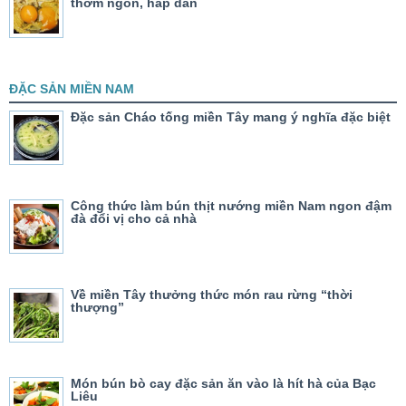
thơm ngon, hấp dẫn
ĐẶC SẢN MIỀN NAM
Đặc sản Cháo tống miền Tây mang ý nghĩa đặc biệt
Công thức làm bún thịt nướng miền Nam ngon đậm
đà đổi vị cho cả nhà
Về miền Tây thưởng thức món rau rừng “thời
thượng”
Món bún bò cay đặc sản ăn vào là hít hà của Bạc
Liêu