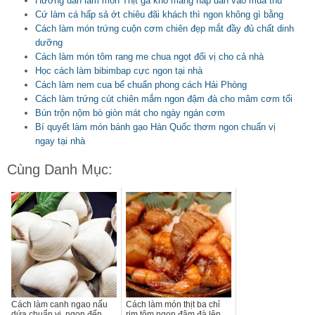
Hướng dẫn làm món Thịt gà kho măng hấp dẫn vào mùa thu
Cứ làm cá hấp sả ớt chiêu đãi khách thì ngon không gì bằng
Cách làm món trứng cuộn cơm chiên đẹp mắt đầy đủ chất dinh
dưỡng
Cách làm món tôm rang me chua ngọt đổi vị cho cả nhà
Học cách làm bibimbap cực ngon tại nhà
Cách làm nem cua bể chuẩn phong cách Hải Phòng
Cách làm trứng cút chiên mắm ngon đậm đà cho mâm cơm tối
Bún trộn nộm bò giòn mát cho ngày ngán cơm
Bí quyết làm món bánh gạo Hàn Quốc thơm ngon chuẩn vị
ngay tại nhà
Cùng Danh Mục:
Cách làm canh ngao nấu
Cách làm món thịt ba chỉ
dứa chuẩn vị, ngon đến
rim tôm ngon đậm đà lên