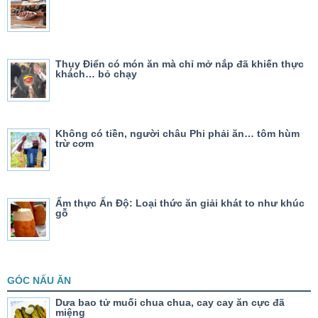
Thụy Điển có món ăn mà chỉ mở nắp đã khiến thực
khách… bỏ chạy
Không có tiền, người châu Phi phải ăn… tôm hùm
trừ cơm
Ẩm thực Ấn Độ: Loại thức ăn giải khát to như khúc
gỗ
GÓC NẤU ĂN
Dưa bao tử muối chua chua, cay cay ăn cực đã
miệng