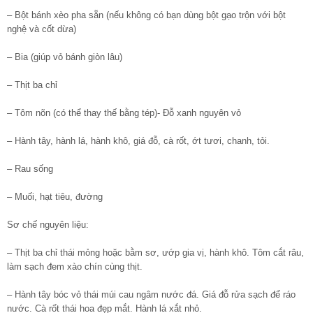
– Bột bánh xèo pha sẵn (nếu không có bạn dùng bột gạo trộn với bột
nghệ và cốt dừa)
– Bia (giúp vỏ bánh giòn lâu)
– Thịt ba chỉ
– Tôm nõn (có thể thay thế bằng tép)- Đỗ xanh nguyên vỏ
– Hành tây, hành lá, hành khô, giá đỗ, cà rốt, ớt tươi, chanh, tỏi.
– Rau sống
– Muối, hạt tiêu, đường
Sơ chế nguyên liệu:
– Thịt ba chỉ thái mỏng hoặc bằm sơ, ướp gia vị, hành khô. Tôm cắt râu,
làm sạch đem xào chín cùng thịt.
– Hành tây bóc vỏ thái múi cau ngâm nước đá. Giá đỗ rửa sạch để ráo
nước. Cà rốt thái hoa đẹp mắt. Hành lá xắt nhỏ.