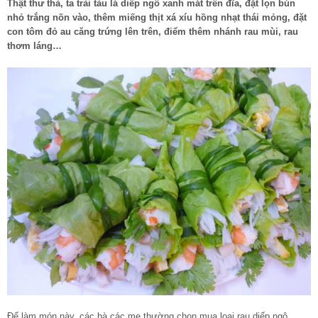
Thật thư thả, ta trải tàu lá diếp ngô xanh mát trên đĩa, đặt lọn bún
nhỏ trắng nõn vào, thêm miếng thịt xá xíu hồng nhạt thái mỏng, đặt
con tôm đỏ au căng trứng lên trên, điểm thêm nhánh rau mùi, rau
thơm láng…
Để làm món này, các bà các mẹ thường chọn mua loại rau diếp ngô,