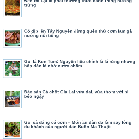
Đến Đà Lạt là phải thưởng thức bánh tráng nướng
trứng
Có dịp lên Tây Nguyên đừng quên thử cơm lam gà
nướng nổi tiếng
Gỏi lá Kon Tum: Nguyên liệu chính là lá rừng nhưng
hấp dẫn là nhờ nước chấm
Đặc sản Cá chốt Gia Lai vừa dai, vừa thơm với bị
béo ngậy
Gỏi cà đắng cá cơm – Món ăn dân dã làm say lòng
du khách của người dân Buôn Ma Thuột