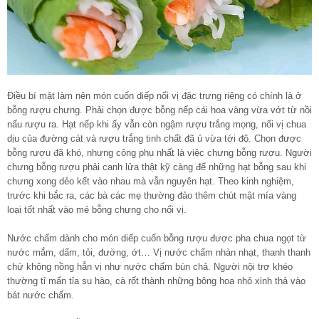
Điều bí mật làm nên món cuốn diếp nổi vị đặc trưng riêng có chính là ở
bỗng rượu chưng. Phải chọn được bỗng nếp cái hoa vàng vừa vớt từ nồi
nấu rượu ra. Hạt nếp khi ấy vẫn còn ngậm rượu trắng mọng, nổi vị chua
dịu của đường cát và rượu trắng tinh chất đã ủ vừa tới độ. Chọn được
bỗng rượu đã khó, nhưng công phu nhất là việc chưng bỗng rượu. Người
chưng bỗng rượu phải canh lửa thật kỹ càng để những hạt bỗng sau khi
chưng xong dẻo kết vào nhau mà vẫn nguyên hạt. Theo kinh nghiệm,
trước khi bắc ra, các bà các mẹ thường đảo thêm chút mật mía vàng
loại tốt nhất vào mẻ bỗng chưng cho nổi vị.
Nước chấm dành cho món diếp cuốn bỗng rượu được pha chua ngọt từ
nước mắm, dấm, tỏi, đường, ớt… Vị nước chấm nhàn nhạt, thanh thanh
chứ không nồng hẳn vị như nước chấm bún chả. Người nội trợ khéo
thường tỉ mẩn tỉa su hào, cà rốt thành những bông hoa nhỏ xinh thả vào
bát nước chấm.