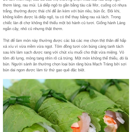
thơm láng, rau mùi. Lá diếp ngô to gần bằng tàu cải Mơ, cuống có nhựa
trắng, thường được thái chỉ để ăn kèm với bún riêu, bún ốc. Đôi khi,
không kiếm được lá diếp ngô, ta có thể thay bằng rau xà lách. Trong
chiếc làn đi chợ không thể thiếu một bó hành củ tươi. Giống hành Láng
ngắn cây, nhỏ củ nhưng thật thơm.
Thịt để làm món này thường được các bà các mẹ chọn thịt thăn để hấp
xá xíu vì vừa mềm vừa ngọt. Tôm đồng tươi còn búng càng tanh tách
sau khi làm sạch được rang với chút xíu muối cho thật vừa miệng. Vỏ
tôm đỏ lựng, mỏng tang nhìn rõ cả trứng. Một món không thể thiếu, đó là
bún. Người sành ăn thường chọn loại bún răng bừa Mạch Tràng bởi sợi
bún dai ngon được làm từ thứ gạo quê đặc biệt.