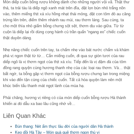
Món diếp cuốn bỗng rượu không dành cho những người vội vã. Thật thư
thả, ta trải tàu lá diếp ngô xanh mát trên đĩa, đặt lọn bún nhỏ trắng nõn
vào, thêm miếng thịt xá xíu hồng nhạt thái mỏng, đặt con tôm đỏ au căng
trứng lên trên, điểm thêm nhánh rau mùi, rau thơm láng. Sau cùng, ta
cho một thìa nhỏ giấm bỗng chưng sột sệt, thơm dịu vào giữa. Từ từ
cuộn lá diếp lại rồi dùng cọng hành củ trần quấn “ngang eo” chiếc cuốn
thật duyên dáng.
Nhẹ nâng chiếc cuốn trên tay, ta chấm nhẹ vào bát nước chấm và khám
phá vị ngon thật từ từ… Cắn miếng cuốn, đi qua sự giòn tươi của rau
diếp ngô là vị thơm ngọt của thịt xá xíu. Tiếp đến là vị đậm đà của tôm
đồng rang quyện cùng hương thanh nhẹ của các loại rau thơm. Và… thật
bất ngờ, ta bỗng gặp vị thơm ngọt của bỗng rượu chưng lan trong miệng
khi vào đến tận cùng của chiếc cuốn. Tất cả hòa quyện làm nên một
khúc biến tấu thanh mát ngọt lành của mùa hạ.
Phải chăng, hương vị riêng có của món diếp cuốn bỗng rượu Hà thành
khiến ai đó dẫu xa bao lâu cũng nhớ về…
Liên Quan Khác
Bún thang: Nét ẩm thực lâu đời của người dân Hà thành
Kẹo dồi Hà Tây – Món quà quê thơm ngon thú vị