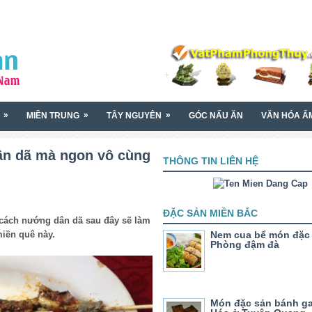
»
»
»
MIỀN TRUNG
TÂY NGUYÊN
GÓC NẤU ĂN
VĂN HÓA Ẩ
ân dã mà ngon vô cùng
THÔNG TIN LIÊN HỆ
ĐẶC SẢN MIỀN BẮC
, cách nướng dân dã sau đây sẽ làm
miền quê này.
Nem cua bể món đặc 
Phòng đậm đà
Món đặc sản bánh ga