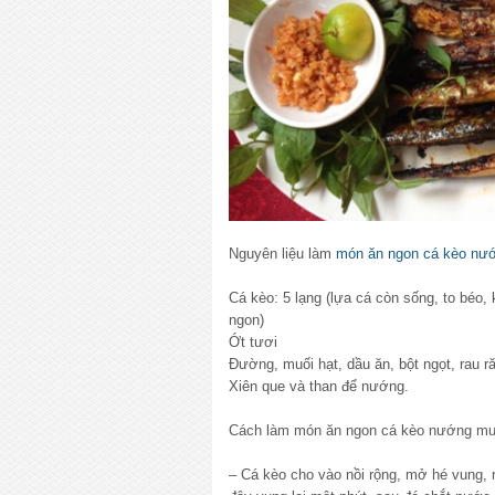
Nguyên liệu làm
món ăn ngon
cá kèo nư
Cá kèo: 5 lạng (lựa cá còn sống, to béo
ngon)
Ớt tươi
Đường, muối hạt, dầu ăn, bột ngọt, rau r
Xiên que và than để nướng.
Cách làm món ăn ngon cá kèo nướng muố
– Cá kèo cho vào nồi rộng, mở hé vung,