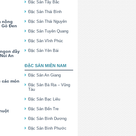
Đặc Sản Tây Bắc
Đặc Sản Thái Bình
m nồng
Đặc Sản Thái Nguyên
ế Gò Đen
Đặc Sản Tuyên Quang
Đặc Sản Vĩnh Phúc
Đặc Sản Yên Bái
 ngon đầy
 Núi An
ĐẶC SẢN MIỀN NAM
Đặc Sản An Giang
 các món
Đặc Sản Bà Rịa – Vũng
Tàu
Đặc Sản Bạc Liêu
Đặc Sản Bến Tre
chuột
Đặc Sản Bình Dương
Đặc Sản Bình Phước