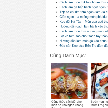
Cách làm món thịt ba chỉ rim tôm
Cách làm gà hấp hành ngọt ngon,
Thịt ba chỉ rim tôm ngon đậm đà 
Giòn ngon , lạ miệng món phá lấu 
Kẹo dồi Hà Tây – Món quà quê th
Hướng dẫn cách làm bánh xèo thơ
Cách làm món tôm nướng muối ớt 
Lột vỏ tôm sao cho “sạch tay” bằ
Hướng dẫn làm món gà xào chua 
Đặc sản Kẹo dừa Bến Tre đậm đà,
Cùng Danh Mục:
Công thức đặc biệt cho
Sườn non nư
món bò kho ngon không
thơm lừng c