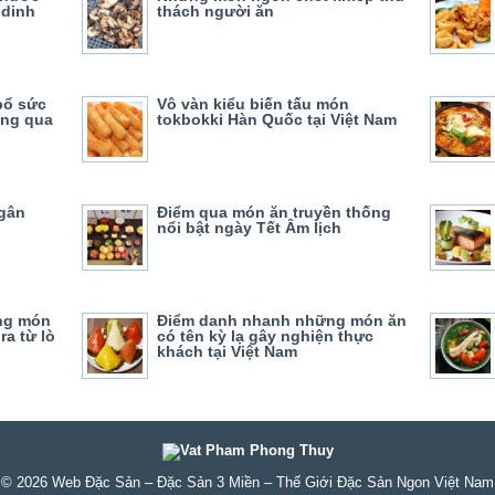
 dinh
thách người ăn
bổ sức
Vô vàn kiểu biến tấu món
ống qua
tokbokki Hàn Quốc tại Việt Nam
gân
Điểm qua món ăn truyền thống
nổi bật ngày Tết Âm lịch
ng món
Điểm danh nhanh những món ăn
ra từ lò
có tên kỳ lạ gây nghiện thực
khách tại Việt Nam
© 2026
Web Đặc Sản – Đặc Sản 3 Miền – Thế Giới Đặc Sản Ngon Việt Nam