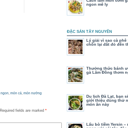
Cách làm món cơm g
ngon mê ly
ĐẶC SẢN TÂY NGUYÊN
Lý giải vì sao cà phê
chồn lại đắt đỏ đến 
Thưởng thức bánh ư
gà Lâm Đồng thơm 
 ngon
,
món cá
,
món nướng
Du lịch Đà Lạt, bạn 
giới thiệu dùng thử
món ăn này
Required fields are marked
*
Lẩu bò tiềm Yersin –