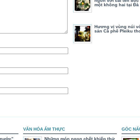
ngon với cái tên độc
một không hai tại Đà
Hương vị vùng núi v
sản Cà phê Pleiku t
VĂN HÓA ẨM THỰC
GÓC NẤ
 nước”
Những món ngon chết khiếp thử