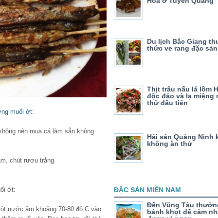
Hóa ở Tuyên Quang
Du lịch Bắc Giang t
thức ve rang đặc sản
Thịt trâu nấu lá lồm 
độc đáo và lạ miệng 
thử đầu tiên
ớng muối ớt
:
, không nên mua cá làm sẵn không
Hải sản Quảng Ninh 
không ăn thử
ăm, chút rượu trắng
i ớt:
ĐẶC SẢN MIỀN NAM
Đến Vũng Tàu thưởn
 rót nước ấm khoảng 70-80 độ C vào
bánh khọt để cảm nh