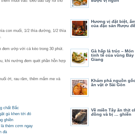
được vị ngon
 thêm muối vào. Đeo bao tay rồi thò
Hương vị đặt biệt, ấ
của đặc sản Rượu đ
thìa con muối, 1/2 thìa đường, 1/2 thìa
.
n đem ướp với cá kèo trong 30 phút.
Gà hấp lá trúc – Món
tinh tế của vùng Bảy
Giang
ều, khi nướng đem quét phần hỗn hợp
muối ớt, rau răm, thêm mắm me và
Khám phá nguồn gốc
ăn vặt ở Sài Gòn
g chất Bắc
Về miền Tây ăn thịt 
ật gù khen tới đó
đồng và bị … ghiền
ng ghiền
 là thèm cơm ngay
m đà