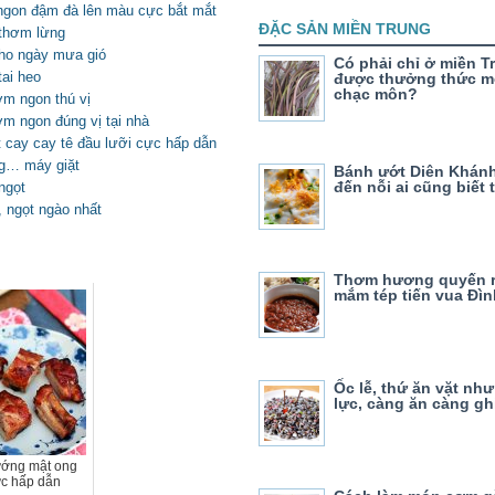
 ngon đậm đà lên màu cực bắt mắt
ĐẶC SẢN MIỀN TRUNG
 thơm lừng
cho ngày mưa gió
Có phải chỉ ở miền T
tai heo
được thưởng thức m
chạc môn?
ơm ngon thú vị
m ngon đúng vị tại nhà
cay cay tê đầu lưỡi cực hấp dẫn
ng… máy giặt
Bánh ướt Diên Khán
đến nỗi ai cũng biết 
ngọt
 ngọt ngào nhất
Thơm hương quyến 
mắm tép tiến vua Đìn
Ốc lễ, thứ ăn vặt nh
lực, càng ăn càng gh
ớng mật ong
ực hấp dẫn