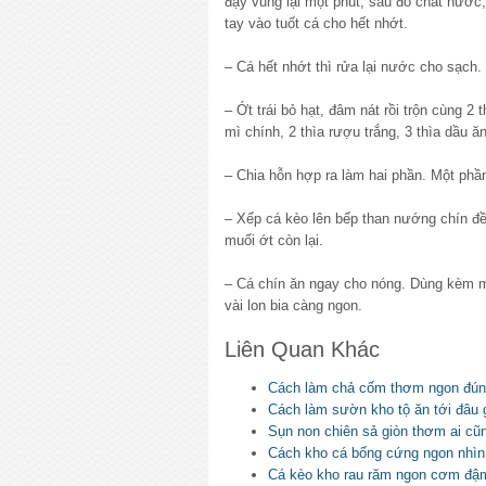
đậy vung lại một phút, sau đó chắt nước,
tay vào tuốt cá cho hết nhớt.
– Cá hết nhớt thì rửa lại nước cho sạch.
– Ớt trái bỏ hạt, đâm nát rồi trộn cùng 2 
mì chính, 2 thìa rượu trắng, 3 thìa dầu ăn
– Chia hỗn hợp ra làm hai phần. Một phầ
– Xếp cá kèo lên bếp than nướng chín đ
muối ớt còn lại.
– Cá chín ăn ngay cho nóng. Dùng kèm 
vài lon bia càng ngon.
Liên Quan Khác
Cách làm chả cốm thơm ngon đún
Cách làm sườn kho tộ ăn tới đâu g
Sụn non chiên sả giòn thơm ai cũ
Cách kho cá bống cứng ngon nhìn
Cá kèo kho rau răm ngon cơm đậ