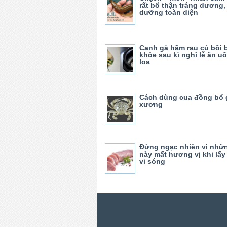
rất bổ thận tráng dương,
dưỡng toàn diện
Canh gà hầm rau củ bồi 
khỏe sau kì nghỉ lễ ăn u
loa
Cách dùng cua đồng bổ 
xương
Đừng ngạc nhiên vì nhữ
này mất hương vị khi lấy 
vi sóng