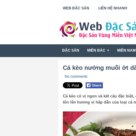
WEB ĐẶC SẢN
LIÊN HỆ NHANH
»
ĐẶC SẢN
MIỀN BẮC
MIỀN NAM
Cá kèo nướng muối ớt d
No comments
Cá kèo có vị ngon và kết cấu đặc biệt
tôn lên hương vị hấp dẫn của loại cá 