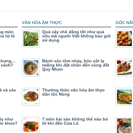
VĂN HÓA ẨM THỰC
GÓC NẤ
ng món
Quả cây chè đắng tốt như quả
ra từ lò
oliu mà người Việt không bao giờ
sử dụng
 nhưng…
Bánh xèo tôm nhảy, bún cột lạ
 cách?
miệng khi đặt chân đến vùng đất
Quy Nhơn
à và các
Thưởng thức văn hóa ẩm thực
dân tộc Nùng
cây như
7 món hải sản không thể nào bỏ
sức khỏe?
lỡ khi đến Cửa Lò