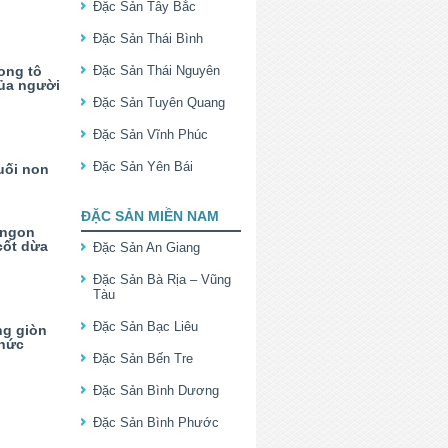
Đặc Sản Tây Bắc
Đặc Sản Thái Bình
rong tô
Đặc Sản Thái Nguyên
của người
Đặc Sản Tuyên Quang
Đặc Sản Vĩnh Phúc
Đặc Sản Yên Bái
uối non
ĐẶC SẢN MIỀN NAM
 ngon
cốt dừa
Đặc Sản An Giang
Đặc Sản Bà Rịa – Vũng
Tàu
Đặc Sản Bạc Liêu
ng giòn
hức
Đặc Sản Bến Tre
Đặc Sản Bình Dương
Đặc Sản Bình Phước