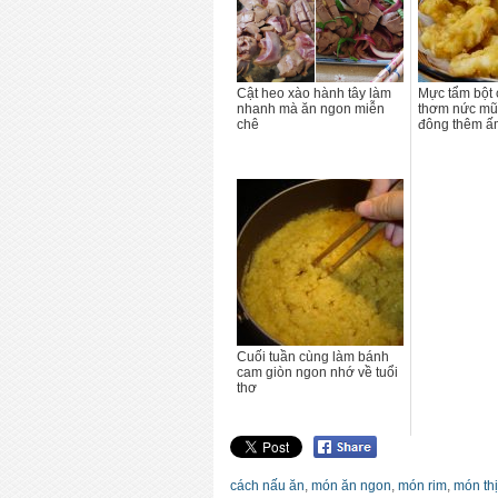
Cật heo xào hành tây làm
Mực tẩm bột 
nhanh mà ăn ngon miễn
thơm nức mũ
chê
đông thêm ấ
Cuối tuần cùng làm bánh
cam giòn ngon nhớ về tuổi
thơ
cách nấu ăn
,
món ăn ngon
,
món rim
,
món thị