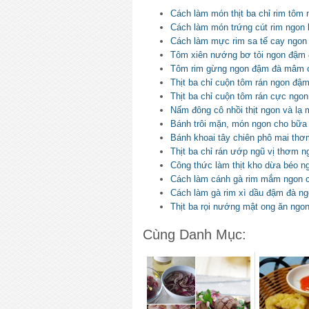
Cách làm món thịt ba chỉ rim tôm
Cách làm món trứng cút rim ngon
Cách làm mực rim sa tế cay ngon
Tôm xiên nướng bơ tỏi ngon đậm
Tôm rim gừng ngon đậm đà mâm
Thịt ba chỉ cuộn tôm rán ngon đ
Thịt ba chỉ cuộn tôm rán cực ngon
Nấm đông cô nhồi thịt ngon và lạ 
Bánh trôi mặn, món ngon cho bữa 
Bánh khoai tây chiên phô mai th
Thịt ba chỉ rán ướp ngũ vị thơm n
Công thức làm thịt kho dừa béo 
Cách làm cánh gà rim mắm ngon c
Cách làm gà rim xì dầu đậm đà n
Thịt ba rọi nướng mật ong ăn ngon
Cùng Danh Mục: