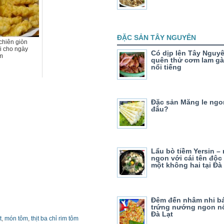
ĐẶC SẢN TÂY NGUYÊN
chiên giòn
i cho ngày
Có dịp lên Tây Nguy
m
quên thử cơm lam g
nổi tiếng
Đặc sản Măng le ngo
đâu?
Lẩu bò tiềm Yersin –
ngon với cái tên độc
một không hai tại Đà
Đêm đến nhâm nhi bá
trứng nướng ngon nổ
Đà Lạt
t
,
món tôm
,
thịt ba chỉ rim tôm