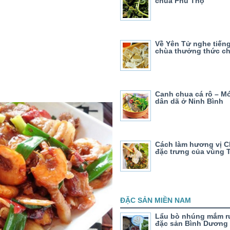
chua Phú Thọ
Về Yên Tử nghe tiếng
chùa thưởng thức ch
Canh chua cá rô – M
dân dã ở Ninh Bình
Cách làm hương vị 
đặc trưng của vùng 
ĐẶC SẢN MIỀN NAM
Lẩu bò nhúng mắm r
đặc sản Bình Dương