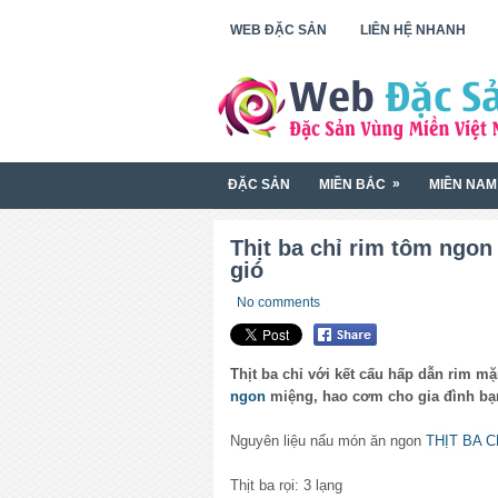
WEB ĐẶC SẢN
LIÊN HỆ NHANH
»
ĐẶC SẢN
MIỀN BẮC
MIỀN NAM
Thịt ba chỉ rim tôm ngo
gió
No comments
Thịt ba chỉ với kết cấu hấp dẫn rim m
ngon
miệng, hao cơm cho gia đình bạ
Nguyên liệu nấu món ăn ngon
THỊT BA C
Thịt ba rọi: 3 lạng