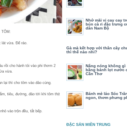
Nhớ mãi vị cay cay t
bún cà ri đặc trưng 
dân Nam Bộ
M TÔM:
 lát vừa. Để ráo.
Gà mà kết hợp với thân cây ch
thì thế nào nhỉ?
Nắng nóng không gì
u rồi cho hành tỏi vào phi thơm 2
bằng bánh lọt nước 
 lửa vừa.
Cần Thơ
n lại thì cho tôm vào đảo cùng.
Bánh mè láo Sóc Tră
, tiêu, đường, đảo tới khi tôm thịt
ngon, thơm phưng p
nhỏ vào trộn đều, tắt bếp.
ĐẶC SẢN MIỀN TRUNG