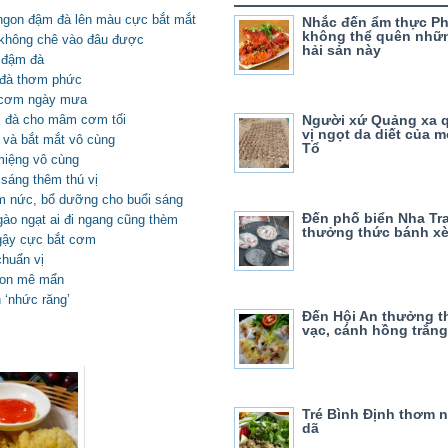
 ngon đậm đà lên màu cực bắt mắt
Nhắc đến ẩm thực Ph
không thể quên nhữ
 không chê vào đâu được
hải sản này
 đậm đà
 đà thơm phức
 cơm ngày mưa
Người xứ Quảng xa 
ậm đà cho mâm cơm tối
vị ngọt da diết của 
 và bắt mắt vô cùng
Tổ
miệng vô cùng
sáng thêm thú vị
ơm nức, bổ dưỡng cho buổi sáng
Đến phố biển Nha Tr
gào ngạt ai đi ngang cũng thèm
thưởng thức bánh x
ngậy cực bắt cơm
huẩn vị
gon mê mẩn
 ‘nhức răng’
Đến Hội An thưởng t
vạc, cánh hồng trắng
Tré Bình Định thơm 
dã