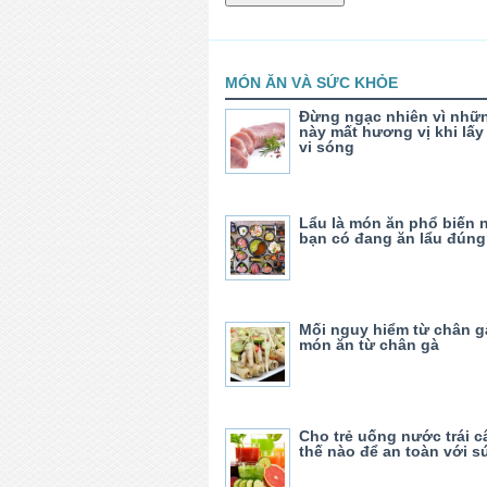
MÓN ĂN VÀ SỨC KHỎE
Đừng ngạc nhiên vì nhữ
này mất hương vị khi lấy 
vi sóng
Lẩu là món ăn phổ biến
bạn có đang ăn lẩu đúng
Mối nguy hiểm từ chân g
món ăn từ chân gà
Cho trẻ uống nước trái 
thế nào để an toàn với 