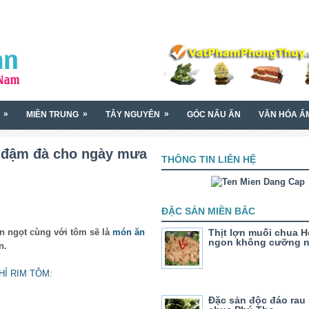
»
»
»
MIỀN TRUNG
TÂY NGUYÊN
GÓC NẤU ĂN
VĂN HÓA Ẩ
n đậm đà cho ngày mưa
THÔNG TIN LIÊN HỆ
ĐẶC SẢN MIỀN BẮC
ặn ngọt cùng với tôm sẽ là
món ăn
Thịt lợn muối chua H
ngon không cưỡng n
n.
HỈ RIM TÔM
:
Đặc sản độc đáo rau