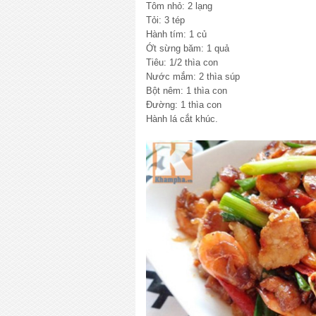
Tôm nhỏ: 2 lạng
Tỏi: 3 tép
Hành tím: 1 củ
Ớt sừng băm: 1 quả
Tiêu: 1/2 thìa con
Nước mắm: 2 thìa súp
Bột nêm: 1 thìa con
Đường: 1 thìa con
Hành lá cắt khúc.