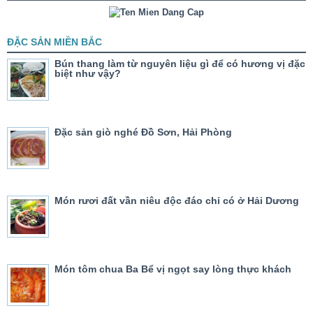
ĐẶC SẢN MIỀN BẮC
Bún thang làm từ nguyên liệu gì để có hương vị đặc
biệt như vậy?
Đặc sản giò nghé Đồ Sơn, Hải Phòng
Món rươi đất vần niêu độc đáo chỉ có ở Hải Dương
Món tôm chua Ba Bể vị ngọt say lòng thực khách