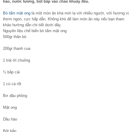
hào, nước tương, bột bắp vào chảo khuấy đều.
Bò tẩm mật ong
là một món ăn khá mới lạ với nhiều người, với hương vị
thơm ngon, cực hấp dẫn. Không khó để làm món ăn này nếu bạn tham
khảo hướng dẫn chi tiết dưới đây.
Nguyên liệu chế biến bò tẩm mật ong
500gr thăn bò
200gr thanh cua
1 trái ớt chuông
¼ bắp cải
1 củ cà rốt
Bơ đậu phộng
Mật ong
Dầu hào
Bột bắp