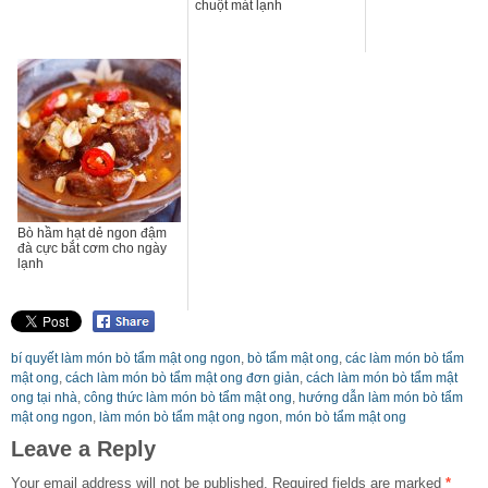
chuột mát lạnh
Bò hầm hạt dẻ ngon đậm
đà cực bắt cơm cho ngày
lạnh
bí quyết làm món bò tẩm mật ong ngon
,
bò tẩm mật ong
,
các làm món bò tẩm
mật ong
,
cách làm món bò tẩm mật ong đơn giản
,
cách làm món bò tẩm mật
ong tại nhà
,
công thức làm món bò tẩm mật ong
,
hướng dẫn làm món bò tẩm
mật ong ngon
,
làm món bò tẩm mật ong ngon
,
món bò tẩm mật ong
Leave a Reply
Your email address will not be published.
Required fields are marked
*