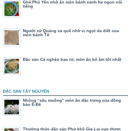
Ghé Phú Yên nhớ ăn món bánh canh hẹ ngon nổi
tiếng
Người xứ Quảng xa quê nhớ vị ngọt da diết của
món bánh Tổ
Đặc sản Cá nghéo bao tử, món ăn bổ âm tốt nhất
ĐẶC SẢN TÂY NGUYÊN
Nhộng “sâu muồng” món ăn đặc trưng của đồng
bào Ê-Đê
Thưởng thức đặc sản Phở khô Gia Lai cực thơm