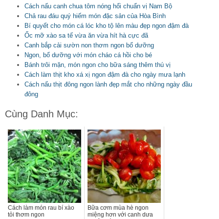
Cách nấu canh chua tôm nóng hổi chuẩn vị Nam Bộ
Chả rau đáu quý hiếm món đặc sản của Hòa Bình
Bí quyết cho món cá lóc kho tộ lên màu đẹp ngon đậm đà
Ốc mỡ xào sa tế vừa ăn vừa hít hà cực đã
Canh bắp cải sườn non thơm ngon bổ dưỡng
Ngon, bổ dưỡng với món cháo cá hồi cho bé
Bánh trôi mặn, món ngon cho bữa sáng thêm thú vị
Cách làm thịt kho xá xị ngon đậm đà cho ngày mưa lạnh
Cách nấu thịt đông ngon lành đẹp mắt cho những ngày đầu
đông
Cùng Danh Mục:
Cách làm món rau bí xào
Bữa cơm mùa hè ngon
tỏi thơm ngon
miệng hơn với canh dưa