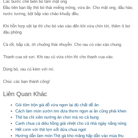
Các bước chế biến bò tẩm mật ong
Đầu tiên bạn lấy thịt bò thái miếng mỏng, vừa ăn. Cho mật ong, dầu hào,
nước tương, bột bắp vào chảo khuấy đều.
Khi hỗn hợp sệt lại thì cho bò vào xào đến khi vừa chín tới, thêm ít bơ
đậu phộng.
Cà rốt, bắp cải, ớt chuông thái nhuyễn. Cho rau củ vào xào chung.
Thanh cua xé sợi. Khi rau củ vừa chín thì cho thanh cua vào.
Dùng bò, rau củ kèm với mì.
Chúc các bạn thành công!
Liên Quan Khác
Gỏi tôm trộn giá đỗ vừa ngon lại đủ chất dễ ăn
Cách làm món sườn rim dứa thơm ngon ai ăn cũng phải khen
Thịt ba chỉ xiên nướng ăn chơi mà no cả bụng
Canh chua cá diêu hồng giải nhiệt cho cả nhà ngày nắng nóng
Hết cơm với thịt lợn sốt dứa chua ngọt
Hướng dẫn làm món Thịt gà kho măng hấp dẫn vào mùa thu