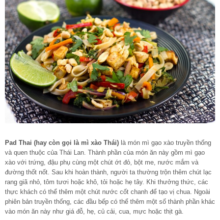
Pad Thai (hay còn gọi là mì xào Thái)
là món mì gạo xào truyền thống
và quen thuộc của Thái Lan. Thành phần của món ăn này gồm mì gạo
xào với trứng, đậu phụ cùng một chút ớt đỏ, bột me, nước mắm và
đường thốt nốt. Sau khi hoàn thành, người ta thường trộn thêm chút lạc
rang giã nhỏ, tôm tươi hoặc khô, tỏi hoặc hẹ tây. Khi thưởng thức, các
thực khách có thể thêm một chút nước cốt chanh để tạo vị chua. Ngoài
phiên bản truyền thống, các đầu bếp có thể thêm một số thành phần khác
vào món ăn này như giá đỗ, hẹ, củ cải, cua, mực hoặc thịt gà.