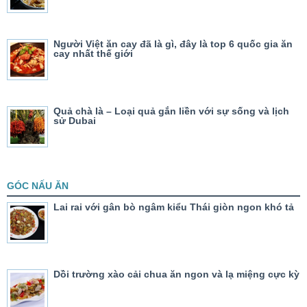
Người Việt ăn cay đã là gì, đây là top 6 quốc gia ăn
cay nhất thế giới
Quả chà là – Loại quả gắn liền với sự sống và lịch
sử Dubai
GÓC NẤU ĂN
Lai rai với gân bò ngâm kiểu Thái giòn ngon khó tả
Dồi trường xào cải chua ăn ngon và lạ miệng cực kỳ