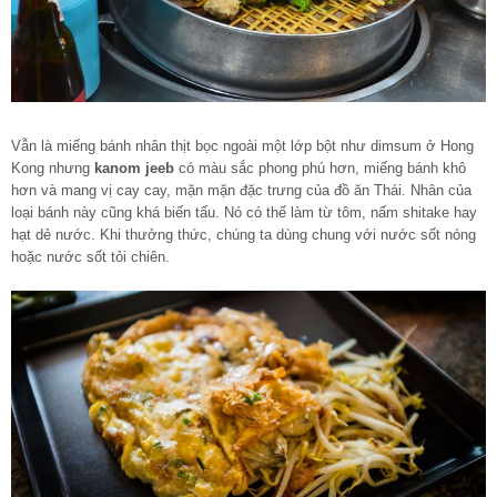
Vẫn là miếng bánh nhân thịt bọc ngoài một lớp bột như dimsum ở Hong
Kong nhưng
kanom jeeb
có màu sắc phong phú hơn, miếng bánh khô
hơn và mang vị cay cay, mặn mặn đặc trưng của đồ ăn Thái. Nhân của
loại bánh này cũng khá biến tấu. Nó có thể làm từ tôm, nấm shitake hay
hạt dẻ nước. Khi thưởng thức, chúng ta dùng chung với nước sốt nóng
hoặc nước sốt tỏi chiên.