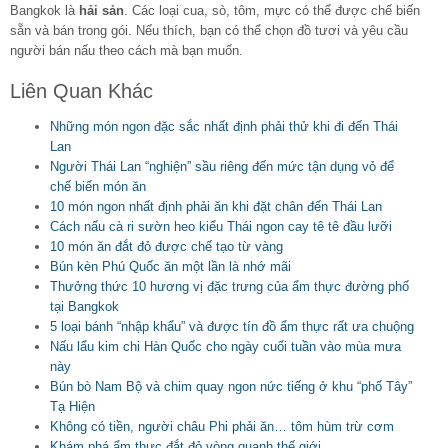
Bangkok là
hải sản
. Các loại cua, sò, tôm, mực có thể được chế biến
sẵn và bán trong gói. Nếu thích, bạn có thể chọn đồ tươi và yêu cầu
người bán nấu theo cách mà bạn muốn.
Liên Quan Khác
Những món ngon đặc sắc nhất định phải thử khi đi đến Thái
Lan
Người Thái Lan “nghiện” sầu riêng đến mức tận dụng vỏ để
chế biến món ăn
10 món ngon nhất định phải ăn khi đặt chân đến Thái Lan
Cách nấu cà ri sườn heo kiểu Thái ngon cay tê tê đầu lưỡi
10 món ăn đắt đỏ được chế tạo từ vàng
Bún kèn Phú Quốc ăn một lần là nhớ mãi
Thưởng thức 10 hương vị đặc trưng của ẩm thực đường phố
tại Bangkok
5 loại bánh “nhập khẩu” và được tín đồ ẩm thực rất ưa chuộng
Nấu lẩu kim chi Hàn Quốc cho ngày cuối tuần vào mùa mưa
này
Bún bò Nam Bộ và chim quay ngon nức tiếng ở khu “phố Tây”
Tạ Hiện
Không có tiền, người châu Phi phải ăn… tôm hùm trừ cơm
Khám phá ẩm thực đắt đỏ vòng quanh thế giới