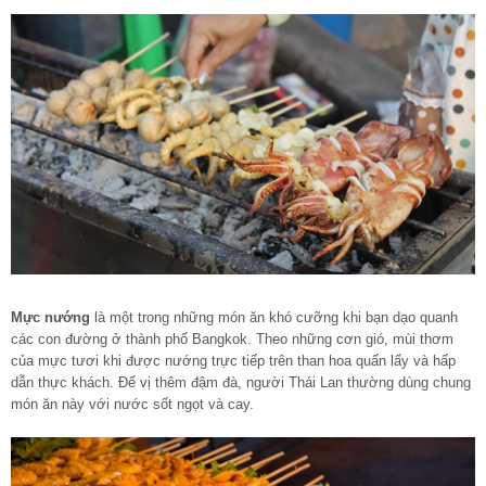
Mực nướng
là một trong những món ăn khó cưỡng khi bạn dạo quanh
các con đường ở thành phố Bangkok. Theo những cơn gió, mùi thơm
của mực tươi khi được nướng trực tiếp trên than hoa quấn lấy và hấp
dẫn thực khách. Để vị thêm đậm đà, người Thái Lan thường dùng chung
món ăn này với nước sốt ngọt và cay.