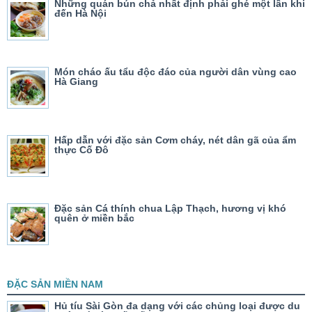
Những quán bún chả nhất định phải ghé một lần khi
đến Hà Nội
Món cháo ấu tẩu độc đáo của người dân vùng cao
Hà Giang
Hấp dẫn với đặc sản Cơm cháy, nét dân gã của ẩm
thực Cố Đô
Đặc sản Cá thính chua Lập Thạch, hương vị khó
quên ở miền bắc
ĐẶC SẢN MIỀN NAM
Hủ tíu Sài Gòn đa dạng với các chủng loại được du