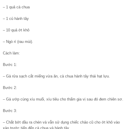
– 1 quả cà chua
– 1 củ hành tây
– 10 quả ớt khô
– Ngò rí (rau mùi).
Cách làm:
Bước 1:
– Gà rửa sạch cắt miếng vừa ăn, cà chua hành tây thái hạt lựu.
Bước 2:
– Gà ướp cùng xíu muối, xíu tiêu cho thấm gia vị sau đó đem chiên sơ.
Bước 3:
– Chắt bớt dầu ra chén và vẫn sử dụng chiếc chảo cũ cho ớt khô vào
xào trước tiếp đến cà chua và hành tây.