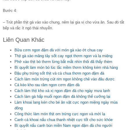
Bước 4:
– Trút phần thịt gà vào xào chung, nêm lại gia vị cho vừa ăn. Sau đó tắt
bếp và rắc ít ngò thái nhuyễn.
Liên Quan Khác
Bữa cơm ngon đậm đà với món gà xào ớt chua cay
Thịt gà xào măng tây sốt cay ngọt thơm ngon và lạ miệng
Phở xào thịt bò thơm lừng bắt mắt nhìn thôi đã thấy thèm
Bí quyết làm món bò lúc lắc mềm thơm không kém nhà hàng
Đậu phụ trứng sốt thịt và cà chua thơm ngon đậm đà
Cách làm món trứng cút rim ngon không chê vào đâu được
Cá kèo kho rau răm ngon cơm đậm đà
Cách làm thịt kho xá xị ngon đậm đà cho ngày mưa lạnh
Cách làm gà hấp muối ngon đậm đà không thể cưỡng lại
Làm khoai lang kén cho bé ăn vặt cực ngon miệng ngày mùa
đông
Công thức làm món thịt om trứng cực ngon và mới lạ
Canh cá khoai nấu chua thanh nhiệt cực tốt cho sức khỏe
Bí quyết nấu canh bún miền Nam ngon đậm đà cho người