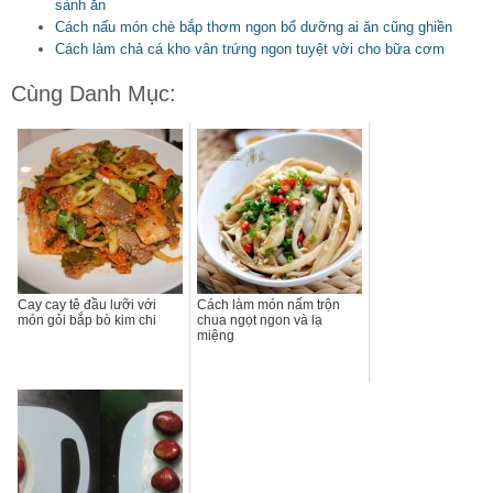
sành ăn
Cách nấu món chè bắp thơm ngon bổ dưỡng ai ăn cũng ghiền
Cách làm chả cá kho vân trứng ngon tuyệt vời cho bữa cơm
Cùng Danh Mục:
Cay cay tê đầu lưỡi với
Cách làm món nấm trộn
món gỏi bắp bò kim chi
chua ngọt ngon và lạ
miệng