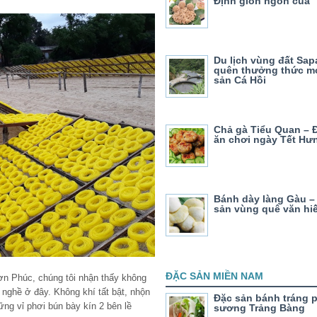
Định giòn ngon của
Du lịch vùng đất Sa
quên thưởng thức m
sản Cá Hồi
Chả gà Tiểu Quan – 
ăn chơi ngày Tết Hư
Bánh dày làng Gàu –
sản vùng quê văn hi
ĐẶC SẢN MIỀN NAM
ơn Phúc, chúng tôi nhận thấy không
 nghề ở đây. Không khí tất bật, nhộn
Đặc sản bánh tráng 
ững vỉ phơi bún bày kín 2 bên lề
sương Trảng Bàng