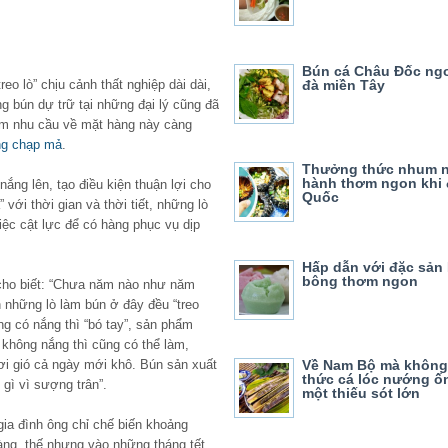
Bún cá Châu Đốc ng
o lò” chịu cảnh thất nghiệp dài dài,
đà miền Tây
ng bún dự trữ tại những đại lý cũng đã
điểm nhu cầu về mặt hàng này càng
ng chạp mả
.
Thưởng thức nhum 
hành thơm ngon khi
ng lên, tạo điều kiện thuận lợi cho
Quốc
 với thời gian và thời tiết, những lò
iệc cật lực để có hàng phục vụ dịp
Hấp dẫn với đặc sản
bông thơm ngon
ho biết: “Chưa năm nào như năm
n những lò làm bún ở đây đều “treo
ng có nắng thì “bó tay”, sản phẩm
không nắng thì cũng có thể làm,
hơi gió cả ngày mới khô. Bún sản xuất
Về Nam Bộ mà không
thức cá lóc nướng ốn
 gì vì sượng trân”.
một thiếu sót lớn
ia đình ông chỉ chế biến khoảng
àng, thế nhưng vào những tháng tết