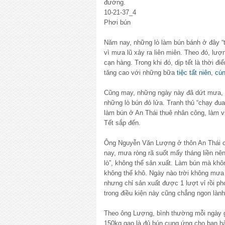
đường.
10-21-37_4
Phơi bún
Năm nay, những lò làm bún bánh ở đây “tre
vì mưa lũ xảy ra liên miên. Theo đó, lượ
cạn hàng. Trong khi đó, dịp tết là thời 
tăng cao với những bữa
tiệc tất niên
,
cú
Cũng may, những ngày này đã dứt mưa, nắ
những lò bún đỏ lửa. Tranh thủ “chạy đua”
làm bún ở An Thái thuê nhân công, làm v
Tết sắp đến.
Ông Nguyễn Văn Lượng ở thôn An Thái c
nay, mưa ròng rã suốt mấy tháng liền nê
lò”, không thể sản xuất. Làm bún mà khô
không thể khô. Ngày nào trời không mưa 
nhưng chỉ sản xuất được 1 lượt vỉ rồi p
trong điều kiện này cũng chẳng ngon lành
Theo ông Lượng, bình thường mỗi ngày g
150kg gạo là đủ bún cung ứng cho bạn h