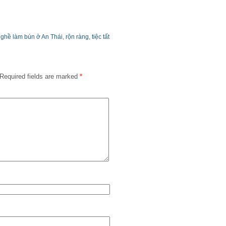
nghề làm bún ở An Thái
,
rộn ràng
,
tiệc tất
Required fields are marked
*