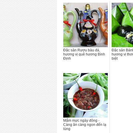
Đặc sản Rượu bàu đá,
Đặc sản Bánh 
hương vị quê hương Bình
hương vị thơ
Định
biệt
Mắm mực ngày đông -
Càng ăn càng ngon đến lạ
lùng