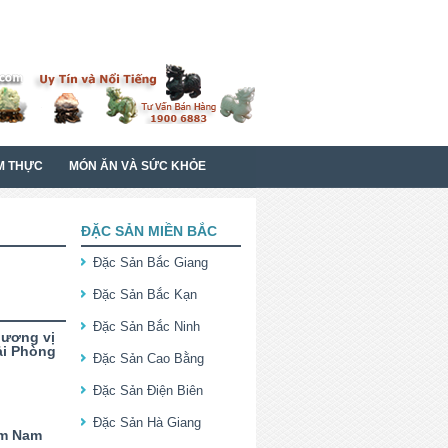
M THỰC
MÓN ĂN VÀ SỨC KHỎE
ĐẶC SẢN MIỀN BẮC
Đặc Sản Bắc Giang
Đặc Sản Bắc Kạn
Đặc Sản Bắc Ninh
hương vị
ải Phòng
Đặc Sản Cao Bằng
Đặc Sản Điện Biên
Đặc Sản Hà Giang
ắm Nam