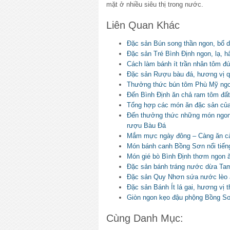
mặt ở nhiều siêu thị trong nước.
Liên Quan Khác
Đặc sản Bún song thần ngon, bổ 
Đặc sản Tré Bình Định ngon, lạ, h
Cách làm bánh ít trần nhân tôm đú
Đặc sản Rượu bàu đá, hương vị 
Thưởng thức bún tôm Phù Mỹ ng
Đến Bình Định ăn chả ram tôm đất
Tổng hợp các món ăn đặc sản của
Đến thưởng thức những món ngon
rượu Bàu Đá
Mắm mực ngày đông – Càng ăn cà
Món bánh canh Bồng Sơn nổi tiến
Món gié bò Bình Định thơm ngon ă
Đặc sản bánh tráng nước dừa Tam
Đặc sản Quy Nhơn sứa nước lèo ă
Đặc sản Bánh Ít lá gai, hương vị 
Giòn ngon kẹo đậu phộng Bồng Sơ
Cùng Danh Mục: