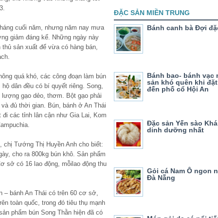
3.
ĐẶC SẢN MIỀN TRUNG
 tháng cuối năm, nhưng năm nay mưa
Bánh canh bà Đợi đặ
rường giảm đáng kể. Những ngày này
h thủ sản xuất để vừa có hàng bán,
ạch.
Bánh bao- bánh vạc
hông quá khó, các công đoạn làm bún
sản khó quên khi đặ
hộ dân đều có bí quyết riêng. Song,
đến phố cổ Hội An
t lượng gạo dẻo, thơm. Bột gạo phải
 và đủ thời gian. Bún, bánh ở An Thái
t đi các tỉnh lân cận như Gia Lai, Kom
Đặc sản Yến sào Kh
Campuchia.
dinh dưỡng nhất
 chị Tướng Thị Huyền Anh cho biết:
/ngày, cho ra 800kg bún khô. Sản phẩm
 Cơ sở có 16 lao động, mỗilao động thu
Gỏi cá Nam Ô ngon n
Đà Nẵng
– bánh An Thái có trên 60 cơ sở,
rên toàn quốc, trong đó tiêu thụ mạnh
, sản phẩm bún Song Thằn hiện đã có