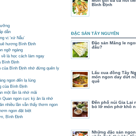
Món gỏi da cá nổi ti
Bình Định
dưỡng
ấp dẫn
ĐẶC SẢN TÂY NGUYÊN
ng vị ‘xứ Nẫu’
Đặc sản Măng le ngo
quê hương Bình Định
đâu?
on ngỡ ngàng
 về là học cách làm ngay
 Bình Định
 của Bình Định nhớ đừng quên ly
Lẩu cua đồng Tây N
món ngon day dứt n
ng ngon đến lạ lùng
quê
g của Bình Định
n một lần là nhớ mãi
 Quan ngon cực kỳ ăn là nhớ
Đến phố núi Gia Lai
n nhiều lần vẫn thấy thơm ngon
bỏ lỡ món phở khô 
thơm ngon đặt biệt
n, Bình Định
Những đặc sản ngon