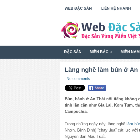
WEB ĐẶC SẢN
LIÊN HỆ NHANH
»
ĐẶC SẢN
MIỀN BẮC
MIỀN NAM
Làng nghề làm bún ở An 
No comments
Bún, bánh ở An Thái nổi tiếng không c
tỉnh lân cận như Gia Lai, Kom Tum, t
Campuchia.
Trong những ngày này, làng nghề
làm bú
Nhơn, Bình Định) “chạy đua” cật lực với 
Nguyên đán Mậu Tuất.