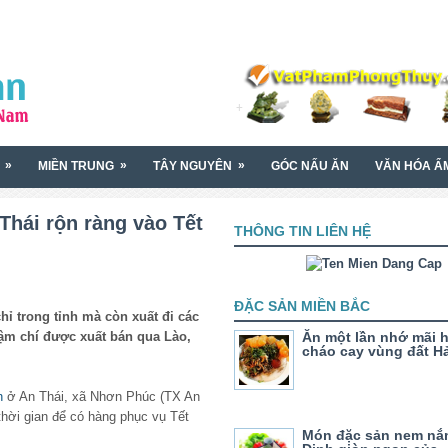
»
»
»
MIỀN TRUNG
TÂY NGUYÊN
GÓC NẤU ĂN
VĂN HÓA Ẩ
Thái rộn ràng vào Tết
THÔNG TIN LIÊN HỆ
ĐẶC SẢN MIỀN BẮC
hỉ trong tỉnh mà còn xuất đi các
hậm chí được xuất bán qua Lào,
Ăn một lần nhớ mãi 
cháo cay vùng đất H
n
ở An Thái, xã Nhơn Phúc (TX An
thời gian để có hàng phục vụ Tết
Món đặc sản nem n