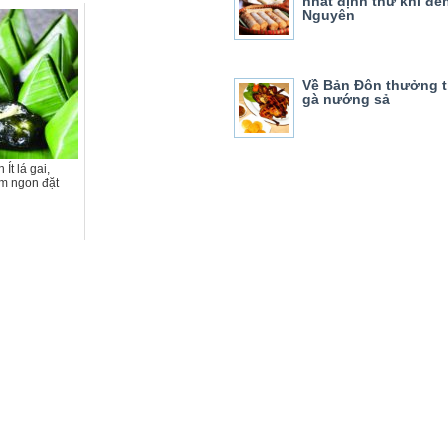
nhất định thử khi đế
Nguyên
Về Bản Đôn thưởng 
gà nướng sả
Ít lá gai,
m ngon đặt