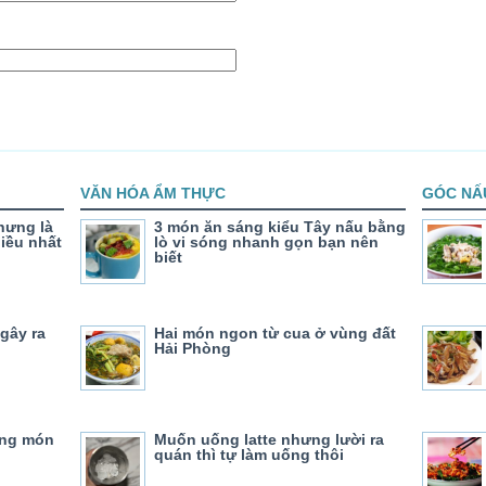
VĂN HÓA ẨM THỰC
GÓC NẤ
nhưng là
3 món ăn sáng kiểu Tây nấu bằng
iều nhất
lò vi sóng nhanh gọn bạn nên
biết
 gây ra
Hai món ngon từ cua ở vùng đất
Hải Phòng
ững món
Muốn uống latte nhưng lười ra
quán thì tự làm uống thôi