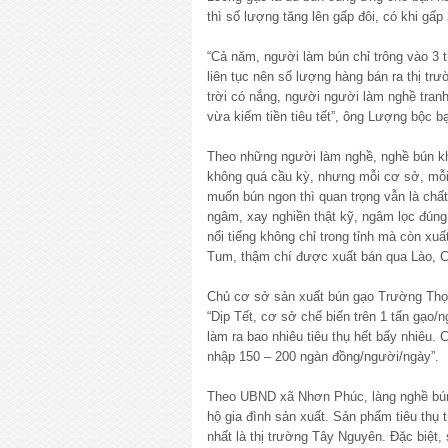
thì số lượng tăng lên gấp đôi, có khi gấp 
“Cả năm, người làm bún chỉ trông vào 3
liên tục nên số lượng hàng bán ra thị t
trời có nắng, người người làm nghề tran
vừa kiếm tiền tiêu tết”, ông Lượng bộc b
Theo những người làm nghề, nghề bún k
không quá cầu kỳ, nhưng mỗi cơ sở, mỗi 
muốn bún ngon thì quan trọng vẫn là chấ
ngâm, xay nghiền thật kỹ, ngâm lọc đúng
nổi tiếng không chỉ trong tỉnh mà còn xuấ
Tum, thậm chí được xuất bán qua Lào, 
Chủ cơ sở sản xuất bún gạo Trường Thọ,
“Dịp Tết, cơ sở chế biến trên 1 tấn gạo
làm ra bao nhiêu tiêu thụ hết bấy nhiêu.
nhập 150 – 200 ngàn đồng/người/ngày”.
Theo UBND xã Nhơn Phúc, làng nghề bún 
hộ gia đình sản xuất. Sản phẩm tiêu thụ t
nhất là thị trường Tây Nguyên. Đặc biệt