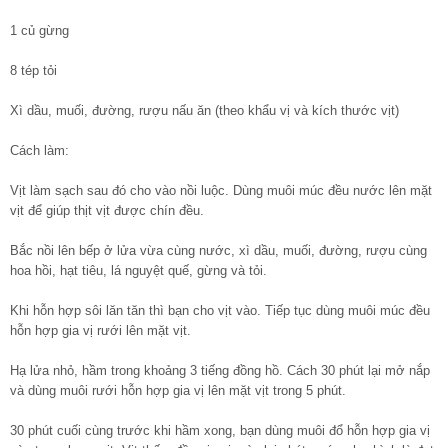
1 củ gừng
8 tép tỏi
Xì dầu, muối, đường, rượu nấu ăn (theo khẩu vị và kích thước vịt)
Cách làm:
Vịt làm sạch sau đó cho vào nồi luộc. Dùng muôi múc đều nước lên mặt
vịt để giúp thịt vịt được chín đều.
Bắc nồi lên bếp ở lửa vừa cùng nước, xì dầu, muối, đường, rượu cùng
hoa hồi, hạt tiêu, lá nguyệt quế, gừng và tỏi.
Khi hỗn hợp sôi lăn tăn thì bạn cho vịt vào. Tiếp tục dùng muôi múc đều
hỗn hợp gia vị rưới lên mặt vịt.
Hạ lửa nhỏ, hầm trong khoảng 3 tiếng đồng hồ. Cách 30 phút lại mở nắp
và dùng muôi rưới hỗn hợp gia vị lên mặt vịt trong 5 phút.
30 phút cuối cùng trước khi hầm xong, bạn dùng muôi đổ hỗn hợp gia vị