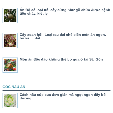
Ấn Độ có loại trái cây cứng như gỗ chữa được bệnh
tiêu chảy, kiết lỵ
Cây xoan hôi: Loại rau dại chế biến món ăn ngon,
bổ và … đắt
Món ăn độc đáo không thể bỏ qua ở tại Sài Gòn
GÓC NẤU ĂN
Cách nấu súp cua đơn giản mà ngọt ngon đầy bổ
dưỡng