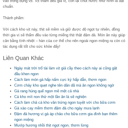
vào trong bụng vịt. Vịt thấm đều gia vị, còn lại chút nước như hình là đạt
chuẩn.
Thành phẩm:
Với cách kho vịt này, thịt sẽ mềm và giữ được độ ngọt tự nhiên, đồng
thời gia vị sẽ thấm đều vào từng miếng thịt thật đậm đà. Món ăn này giúp
cân bằng tính nhiệt – hàn của cơ thể cho nên ngoài ngon miệng ra còn có
tác dụng rất tốt cho sức khỏe đấy!
Liên Quan Khác
Ngày mát trời trổ tài làm vịt giả cầy theo cách này ai cũng gật
đầu khen ngon
Cách làm món gà hấp nấm cực kỳ hấp dẫn, thơm ngon
Cơm cháy kho quẹt nghe tên dân dã mà ăn ngon không ngờ
Gà rang húng quế ngon mê mệt cả nhà
Cá kho mít non thử một lần ăn là sẽ nghiện
Cách làm chả cá kho vân trứng ngon tuyệt vời cho bữa cơm
Gà xào cay mềm thơm đậm đà cho ngày mưa lạnh
Đậm đà hương vị gà áp chảo cho bữa cơm gia đình bạn thêm
ngon miệng
Mướp hương nhồi thịt ngọt ngon, thơm lừng