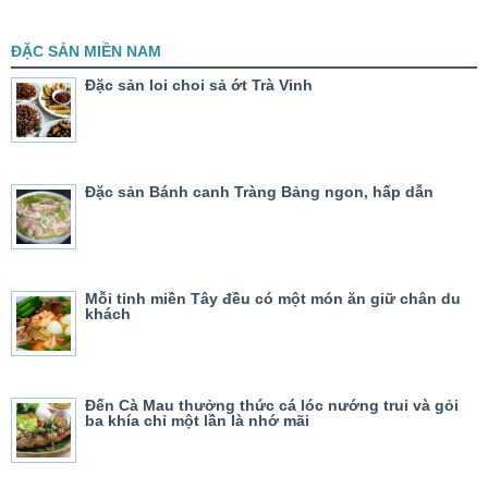
ĐẶC SẢN MIỀN NAM
Đặc sản loi choi sả ớt Trà Vinh
Đặc sản Bánh canh Tràng Bảng ngon, hấp dẫn
Mỗi tỉnh miền Tây đều có một món ăn giữ chân du
khách
Đến Cà Mau thưởng thức cá lóc nướng trui và gỏi
ba khía chỉ một lần là nhớ mãi