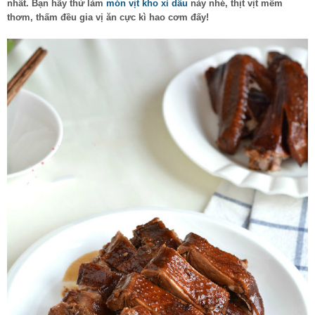
nhất. Bạn hãy thử làm
món vịt kho xì dầu
này nhé, thịt vịt mềm
thơm, thấm đều gia vị ăn cực kì hao cơm đấy!