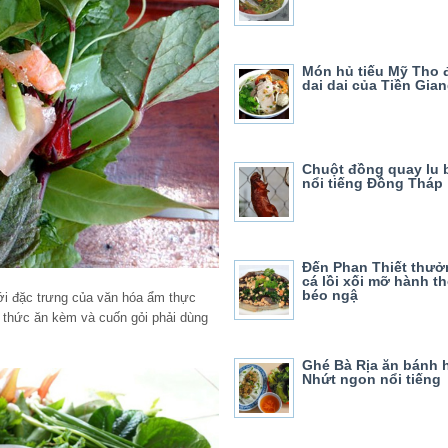
Món hủ tiếu Mỹ Tho 
dai dai của Tiền Gia
Chuột đồng quay lu 
nổi tiếng Đồng Tháp
Đến Phan Thiết thưở
cá lồi xối mỡ hành 
béo ngậ
ới đặc trưng của văn hóa ẩm thực
y thức ăn kèm và cuốn gỏi phải dùng
Ghé Bà Rịa ăn bánh 
Nhứt ngon nổi tiếng