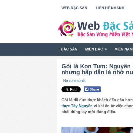
WEB ĐẶC SẢN
LIÊN HỆ NHANH
»
ĐẶC SẢN
MIỀN BẮC
MIỀN NAM
Gỏi lá Kon Tum: Nguyên l
nhưng hấp dẫn là nhờ n
No comments
Gỏi lá đã đưa thực khách đến gần hơn
thực Tây Nguyên
vì khi ăn từ việc chọ
phải dùng tay mới đúng điệu.