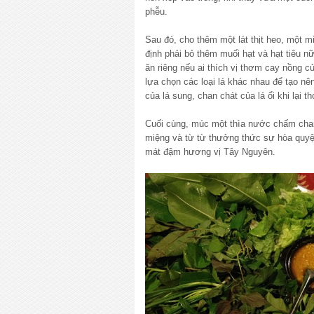
phễu.
Sau đó, cho thêm một lát thịt heo, một mi
định phải bỏ thêm muối hạt và hạt tiêu nữ
ăn riêng nếu ai thích vị thơm cay nồng củ
lựa chọn các loại lá khác nhau để tạo nên
của lá sung, chan chát của lá ổi khi lại t
Cuối cùng, múc một thìa nước chấm chan 
miệng và từ từ thưởng thức sự hòa quyệ
mát đậm hương vị Tây Nguyên.