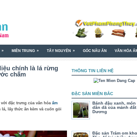
»
»
»
MIỀN TRUNG
TÂY NGUYÊN
GÓC NẤU ĂN
VĂN HÓA Ẩ
iệu chính là lá rừng
THÔNG TIN LIÊN HỆ
ước chấm
ĐẶC SẢN MIỀN BẮC
 với đặc trưng của văn hóa
ẩm
Bánh đậu xanh, món
dân dã của mảnh đất
n lá, lấy thức ăn kèm và cuốn gỏi
Dương
Đặc sản Trám om kho