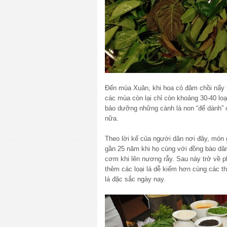
Đến mùa Xuân, khi hoa cỏ đâm chồi nẩy l
các mùa còn lại chỉ còn khoảng 30-40 loại
bảo dưỡng những cành lá non “để dành” 
nữa.
Theo lời kể của người dân nơi đây, món 
gần 25 năm khi họ cùng với đồng bào dân
cơm khi lên nương rẫy. Sau này trở về ph
thêm các loại lá dễ kiếm hơn cùng các t
lá đặc sắc ngày nay.