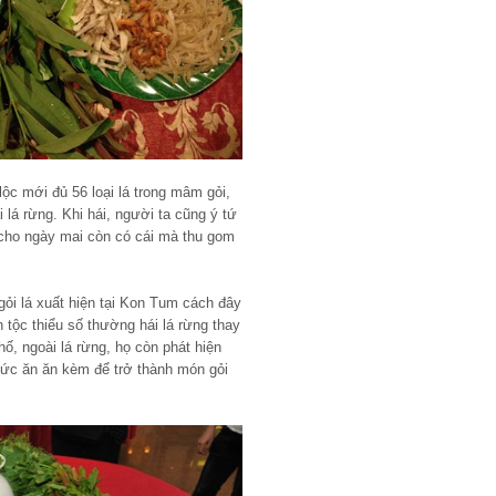
ộc mới đủ 56 loại lá trong mâm gỏi,
 lá rừng. Khi hái, người ta cũng ý tứ
cho ngày mai còn có cái mà thu gom
gỏi lá xuất hiện tại Kon Tum cách đây
 tộc thiểu số thường hái lá rừng thay
ố, ngoài lá rừng, họ còn phát hiện
hức ăn ăn kèm để trở thành món gỏi