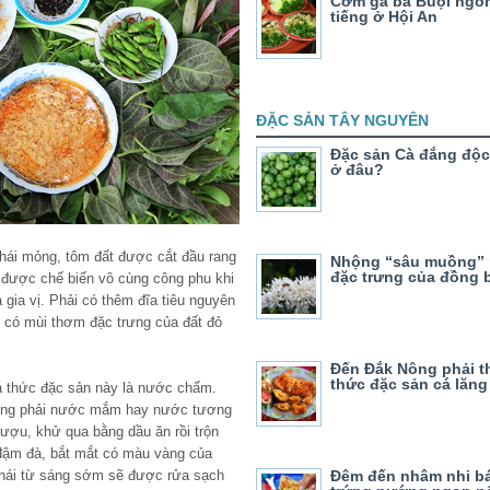
Cơm gà bà Buội ngo
tiếng ở Hội An
ĐẶC SẢN TÂY NGUYÊN
Đặc sản Cà đắng độc
ở đâu?
 thái mỏng, tôm đất được cắt đầu rang
Nhộng “sâu muồng”
đặc trưng của đồng 
được chế biến vô cùng công phu khi
à gia vị. Phải có thêm đĩa tiêu nguyên
nh có mùi thơm đặc trưng của đất đỏ
Đến Đắk Nông phải 
thức đặc sản cá lăn
ủa thức đặc sản này là nước chấm.
ng phải nước mắm hay nước tương
ợu, khử qua bằng dầu ăn rồi trộn
đậm đà, bắt mắt có màu vàng của
c hái từ sáng sớm sẽ được rửa sạch
Đêm đến nhâm nhi bá