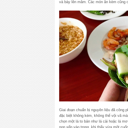
và bày lên mâm. Các món ăn kèm cũng d
Giai đoạn chuẩn bị nguyên liệu đã công 
đặc biệt không kém, không thể vội vã mà 
chọn một lá to bản như lá cải hoặc lá mơ 
non xếp vào trong, khi thấy vừa một cuốn