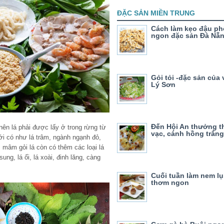
ĐẶC SẢN MIỀN TRUNG
Cách làm kẹo đậu ph
ngon đặc sản Đà Nẵ
Gỏi tỏi -đặc sản của 
Lý Sơn
Đến Hội An thưởng t
nên lá phải được lấy ở trong rừng từ
vạc, cánh hồng trắng
i có như lá trâm, ngành ngạnh đỏ,
 mâm gỏi lá còn có thêm các loại lá
ung, lá ổi, lá xoài, đinh lăng, càng
Cuối tuần làm nem lụ
thơm ngon