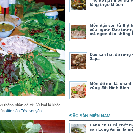
Thọ để lại nhiều dư v
lòng thực khách
Món đặc sản từ thịt 
của người Dao tưởng
mà ngon đến không 
Đặc sản hạt dẻ rừng 
Sapa
Món dê núi tái chanh
vùng đất Ninh Bình
 vì thành phần có tới 60 loại lá khác
 của
đặc sản Tây Nguyên
.
ĐẶC SẢN MIỀN NAM
Canh chua cá chốt m
sản Long An ăn là m