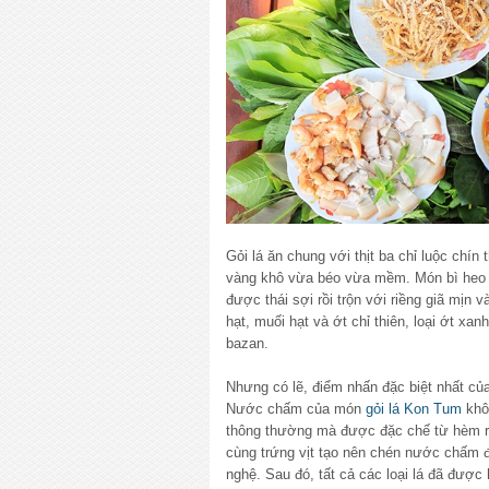
Gỏi lá ăn chung với thịt ba chỉ luộc chín
vàng khô vừa béo vừa mềm. Món bì heo 
được thái sợi rồi trộn với riềng giã mịn v
hạt, muối hạt và ớt chỉ thiên, loại ớt xa
bazan.
Nhưng có lẽ, điểm nhấn đặc biệt nhất c
Nước chấm của món
gỏi lá Kon Tum
khô
thông thường mà được đặc chế từ hèm rư
cùng trứng vịt tạo nên chén nước chấm 
nghệ. Sau đó, tất cả các loại lá đã đượ