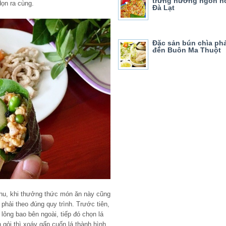
trứng nướng ngon nổ
ọn ra cùng.
Đà Lạt
Đặc sản bún chìa phả
đến Buôn Ma Thuột
phu, khi thưởng thức món ăn này cũng
phải theo đúng quy trình. Trước tiên,
lông bao bên ngoài, tiếp đó chọn lá
 gỏi thì xoáy gấp cuốn lá thành hình