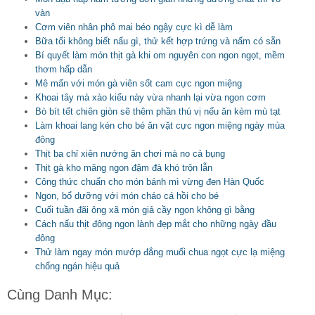
vàn
Cơm viên nhân phô mai béo ngậy cực kì dễ làm
Bữa tối không biết nấu gì, thử kết hợp trứng và nấm có sẵn
Bí quyết làm món thịt gà khi om nguyên con ngon ngọt, mềm
thơm hấp dẫn
Mê mẩn với món gà viên sốt cam cực ngon miệng
Khoai tây mà xào kiểu này vừa nhanh lại vừa ngon cơm
Bò bít tết chiên giòn sẽ thêm phần thú vị nếu ăn kèm mù tạt
Làm khoai lang kén cho bé ăn vặt cực ngon miệng ngày mùa
đông
Thịt ba chỉ xiên nướng ăn chơi mà no cả bụng
Thịt gà kho măng ngon đậm đà khó trộn lẫn
Công thức chuẩn cho món bánh mì vừng đen Hàn Quốc
Ngon, bổ dưỡng với món cháo cá hồi cho bé
Cuối tuần đãi ông xã món giả cầy ngon không gì bằng
Cách nấu thịt đông ngon lành đẹp mắt cho những ngày đầu
đông
Thử làm ngay món mướp đắng muối chua ngọt cực lạ miệng
chống ngán hiệu quả
Cùng Danh Mục: