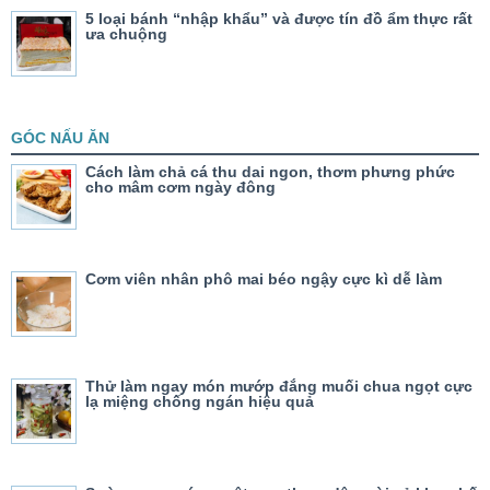
5 loại bánh “nhập khẩu” và được tín đồ ẩm thực rất
ưa chuộng
GÓC NẤU ĂN
Cách làm chả cá thu dai ngon, thơm phưng phức
cho mâm cơm ngày đông
Cơm viên nhân phô mai béo ngậy cực kì dễ làm
Thử làm ngay món mướp đắng muối chua ngọt cực
lạ miệng chống ngán hiệu quả