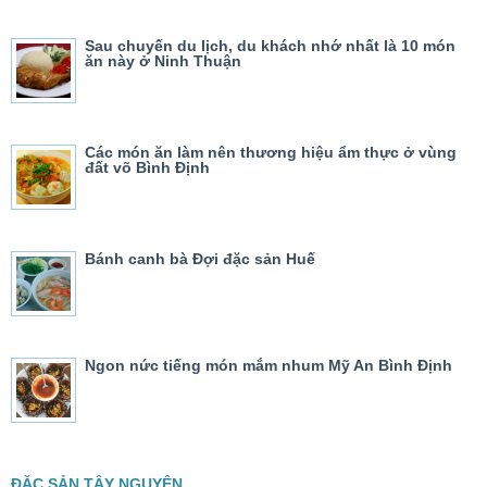
Sau chuyến du lịch, du khách nhớ nhất là 10 món
ăn này ở Ninh Thuận
Các món ăn làm nên thương hiệu ẩm thực ở vùng
đất võ Bình Định
Bánh canh bà Đợi đặc sản Huế
Ngon nức tiếng món mắm nhum Mỹ An Bình Định
ĐẶC SẢN TÂY NGUYÊN