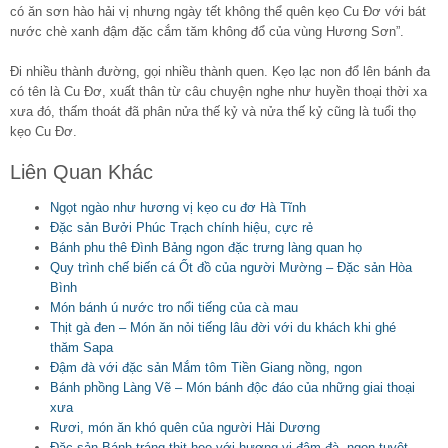
có ăn sơn hào hải vị nhưng ngày tết không thể quên kẹo Cu Đơ với bát
nước chè xanh đậm đặc cắm tăm không đổ của vùng Hương Sơn”.
Đi nhiều thành đường, gọi nhiều thành quen. Kẹo lạc non đổ lên bánh đa
có tên là Cu Đơ, xuất thân từ câu chuyện nghe như huyền thoại thời xa
xưa đó, thấm thoát đã phân nửa thế kỷ và nửa thế kỷ cũng là tuổi thọ
kẹo Cu Đơ.
Liên Quan Khác
Ngọt ngào như hương vị kẹo cu đơ Hà Tĩnh
Đặc sản Bưởi Phúc Trạch chính hiệu, cực rẻ
Bánh phu thê Đình Bảng ngon đặc trưng làng quan họ
Quy trình chế biến cá Ốt đồ của người Mường – Đặc sản Hòa
Bình
Món bánh ú nước tro nổi tiếng của cà mau
Thịt gà đen – Món ăn nỏi tiếng lâu đời với du khách khi ghé
thăm Sapa
Đậm đà với đặc sản Mắm tôm Tiền Giang nồng, ngon
Bánh phồng Làng Vẽ – Món bánh độc đáo của những giai thoại
xưa
Rươi, món ăn khó quên của người Hải Dương
Đặc sản Bánh tráng thịt heo với hương vị đậm đà, ngon tuyệt