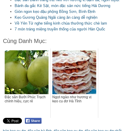
Bánh đa gấc Kẻ Sặt, món đặc sản nức tiếng Hải Dương
Giòn ngon kẹo đậu phộng Bồng Sơn, Bình Định
Kẹo Gương Quảng Ngãi càng ăn càng dễ nghiện
Về Yên Tử nghe tiếng kinh chùa thưởng thức chè lam
7 món tráng miệng truyền thống của người Hàn Quốc
Cùng Danh Mục:
Đặc sản Bưởi Phúc Trạch
Ngọt ngào như hương vị
chính hiệu, cực rẻ
kẹo cu đơ Hà Tĩnh
bán kẹo cu đơ
,
đặc sản hà tĩnh
,
đặc sản kẹo cu đơ
,
đặc sản kẹo cu đơ chất