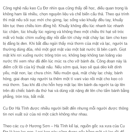
Công nghệ nấu kẹo Cu Đơ nhìn qua cũng thấy dễ học, điểu quan trọng là
không ham lãi nhiều, chọn nguyên liệu và chế biến cẩu thả. Theo qui trình
thì mật nếu sôi sục mới cho gừng, lạc sống vào khuấy đều tay, khuấy
liên tục theo chiều kim đồng hồ. Khuấy không đều lúc nhanh lúc nhanh
lúc chậm, lúc khuấy lúc ngừng và không theo một chiều thì hạt sẽ tróc
mất vỏ hoặc chìm xuống đáy nồi dẫn tới cháy mật cháy lạc làm cho kẹo
bị đắng bị đen. Khi bắt đầu ngửi thấy mùi thơm của mật và lạc, người ta
thường dùng đũa, nhỏ một giọt mật vào một bát nước lã bên cạnh. Giọt
mật khi rơi xuống nước trông tròn vo, không bẹp không tan loãng vào
nước thì xem như đã đến lúc múc ra cho vỡ bánh đa. Công đoạn này là
điểm cốt lõi của kỹ thuật nấu. Nếu sớm quá, kẹo sẽ quá dẻo kết dính
yếu, mật non, lạc chưa chín. Nếu muộn quá, mật cháy lạc cháy, bánh
hỏng, giai đoạn này người ta thêm một tí vani vào nồi mật cho kẹo có
mùi thơm. Sau khi đã cho hỗn hợp mật lạc lên bánh đa người ta úp lên
trên đó chiếc bánh đa thứ hai và dùng vật nặng đè lên cho tấm bánh bằng
phẳng, tròn trịa, bắt mắt.
Cu Đơ Hà Tĩnh được nhiều người biết đến nhưng mỗi người được thông
tin nơi xuất sứ của nó một cách không như nhau.
Theo các cụ ở Hương Sơn – Hà Tĩnh kể lại, nguồn gốc xa xưa của Cu
Đơ là kẹo lạc non. Loại kẹo này cũng được nấu bằng mật và lạc rồi đổ