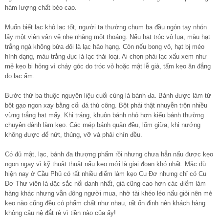
hàm lượng chất béo cao.
Muốn biết lạc khô lạc tốt, người ta thường chụm ba đầu ngón tay nhón
lấy một viên vân vê nhẹ nhàng một thoáng. Nếu hạt tróc vỏ lụa, màu hạt
trắng ngà không bửa đôi là lạc hảo hạng. Còn nếu bong vỏ, hạt bị méo
hình dạng, màu trắng đục là lạc thải loại. Ai chọn phải lạc xấu xem như
mẻ kẹo bị hỏng vì cháy góc do tróc vỏ hoặc mật lễ già, tấm kẹo ăn đắng
do lạc ẩm.
Bước thứ ba thuộc nguyên liệu cuối cùng là bánh đa. Bánh được làm từ
bột gạo ngon xay bằng cối đá thủ công. Bột phải thật nhuyễn trộn nhiều
vừng trắng hạt mẩy. Khi tráng, khuôn bánh nhỏ hơn kiểu bánh thường
chuyên dành làm kẹo. Các mép bánh quăn đều, lõm giữa, khi nướng
không được để nứt, thủng, vỡ và phải chín đều.
Có đủ mật, lạc, bánh đa thượng phẩm rồi nhưng chưa hẳn nấu được kẹo
ngon ngay vì kỹ thuật thuật nấu kẹo mới là giai đoạn khó nhất. Mặc dù
hiện nay ở Cầu Phủ có rất nhiều điểm làm kẹo Cu Đơ nhưng chỉ có Cu
Đơ Thư viên là đặc sắc nổi danh nhất, giá cũng cao hơn các điểm làm
hàng khác nhưng vẫn đông người mua, nhờ tài khéo léo nấu giỏi nên mẻ
kẹo nào cũng đều có phẩm chất như nhau, rất ổn định nên khách hàng
không câu nệ đắt rẻ vì tiền nào của ấy!