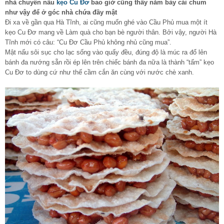
nhà chuyên nấu
kẹo Cu Đơ
bao giờ cũng thấy năm bảy cái chum
như vậy để ở góc nhà chứa đầy mật
Đi xa về gần qua Hà Tĩnh, ai cũng muốn ghé vào Cầu Phủ mua một ít
kẹo Cu Đơ mang về Làm quà cho bạn bè người thân. Bởi vậy, người Hà
Tĩnh mới có câu: “Cu Đơ Cầu Phủ không nhủ cũng mua”.
Mật nấu sôi sục cho lạc sống vào quấy đều, đúng độ là múc ra đổ lên
bánh đa nướng sẵn rồi ép lên trên chiếc bánh đa nữa là thành “tấm” kẹo
Cu Đơ to dùng cứ như thế cầm cắn ăn cùng với nước chè xanh.