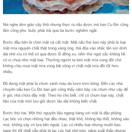
Nói nghe đơn giản vậy thôi nhưng thực ra nấu được mẻ kẹo Cu Đơ cũng
lắm công phu: buộc phải trải qua ba bước nghiêm ngặt.
Bước đầu tiên là chọn mật và cất mật. Mật nấu thứ kẹo này phải là loại
mật mía nguyên chất thật trong vàng óng, thả đũa vào nhấc lên sợi dính
dài nhỏ xíu có thể xỏ qua được lỗ đồng xu, nếm thử ngọt sắc không hề
có vị chua như mật loại. Thường người ta kén mật mía vùng đồi chứ
không chịu mua mật mía vùng bãi sông vì chất mật mía đồi tốt hơn
nhiều.
Đồ đựng mật phải là chum xành màu da lươn trơn bóng. Đến các nhà
chuyên nấu kẹo Cu Đơ bao giờ cũng thấy năm bảy cái chum như vậy để
ở góc nhà chứa đầy mật. Theo họ cho biết, chỉ có chum loại này, chất
liệu của mật mới lưu giữ được lâu dài không biến chất.
Bước thứ hai: Một thứ nguyên liệu ngang hàng với mật là đậu phộng.
Lạc bóc vỏ chọn những hạt đều nhau, thật khô, không lép thối, không sâu
mọt, không sày vỏ lựa bên ngoài. Lạc có nhiều loại nhưng muốn kẹo
ngon thì tốt nhất vẫn phải là lạc cúc hạt nhỏ tròn, năng xuất thấp nhưng