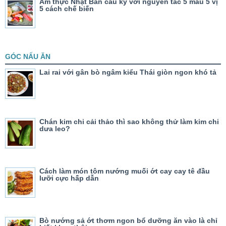
Ẩm thực Nhật Bản cầu kỳ với nguyên tắc 5 màu 5 vị
5 cách chế biến
GÓC NẤU ĂN
Lai rai với gân bò ngâm kiểu Thái giòn ngon khó tả
Chán kim chi cải thảo thì sao không thử làm kim chi
dưa leo?
Cách làm món tôm nướng muối ớt cay cay tê đầu
lưỡi cực hấp dẫn
Bò nướng sả ớt thơm ngon bổ dưỡng ăn vào là chỉ