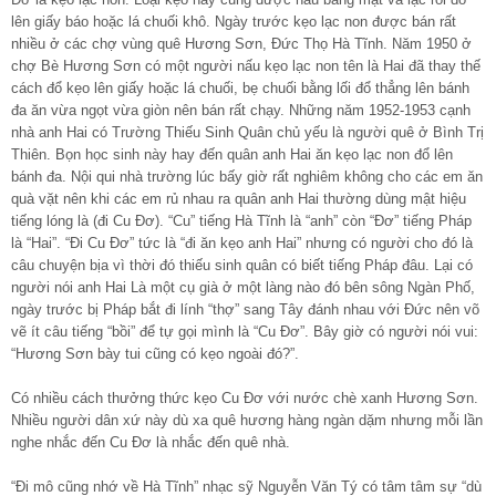
lên giấy báo hoặc lá chuối khô. Ngày trước kẹo lạc non được bán rất
nhiều ở các chợ vùng quê Hương Sơn, Đức Thọ Hà Tĩnh. Năm 1950 ở
chợ Bè Hương Sơn có một người nấu kẹo lạc non tên là Hai đã thay thế
cách đổ kẹo lên giấy hoặc lá chuối, bẹ chuối bằng lối đổ thẳng lên bánh
đa ăn vừa ngọt vừa giòn nên bán rất chạy. Những năm 1952-1953 cạnh
nhà anh Hai có Trường Thiếu Sinh Quân chủ yếu là người quê ở Bình Trị
Thiên. Bọn học sinh này hay đến quân anh Hai ăn kẹo lạc non đổ lên
bánh đa. Nội qui nhà trường lúc bấy giờ rất nghiêm không cho các em ăn
quà vặt nên khi các em rủ nhau ra quân anh Hai thường dùng mật hiệu
tiếng lóng là (đi Cu Đơ). “Cu” tiếng Hà Tĩnh là “anh” còn “Đơ” tiếng Pháp
là “Hai”. “Đi Cu Đơ” tức là “đi ăn kẹo anh Hai” nhưng có người cho đó là
câu chuyện bịa vì thời đó thiếu sinh quân có biết tiếng Pháp đâu. Lại có
người nói anh Hai Là một cụ già ở một làng nào đó bên sông Ngàn Phố,
ngày trước bị Pháp bắt đi lính “thợ” sang Tây đánh nhau với Đức nên võ
vẽ ít câu tiếng “bồi” để tự gọi mình là “Cu Đơ”. Bây giờ có người nói vui:
“Hương Sơn bày tui cũng có kẹo ngoài đó?”.
Có nhiều cách thưởng thức kẹo Cu Đơ với nước chè xanh Hương Sơn.
Nhiều người dân xứ này dù xa quê hương hàng ngàn dặm nhưng mỗi lần
nghe nhắc đến Cu Đơ là nhắc đến quê nhà.
“Đi mô cũng nhớ về Hà Tĩnh” nhạc sỹ Nguyễn Văn Tý có tâm tâm sự “dù