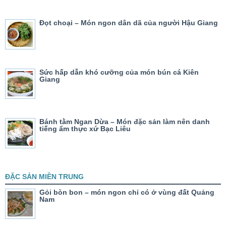
Đọt choại – Món ngon dân dã của người Hậu Giang
Sức hấp dẫn khó cưỡng của món bún cá Kiên
Giang
Bánh tằm Ngan Dừa – Món đặc sản làm nên danh
tiếng ẩm thực xứ Bạc Liêu
ĐẶC SẢN MIỀN TRUNG
Gỏi bòn bon – món ngon chỉ có ở vùng đất Quảng
Nam