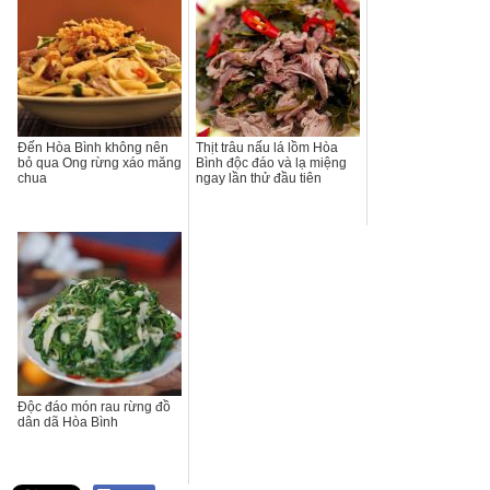
Đến Hòa Bình không nên
Thịt trâu nấu lá lồm Hòa
bỏ qua Ong rừng xáo măng
Bình độc đáo và lạ miệng
chua
ngay lần thử đầu tiên
Độc đáo món rau rừng đồ
dân dã Hòa Bình