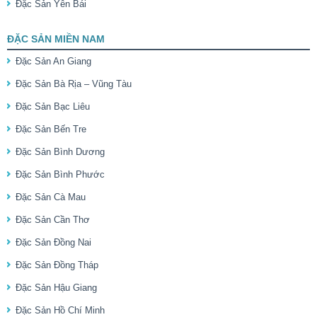
Đặc Sản Yên Bái
ĐẶC SẢN MIỀN NAM
Đặc Sản An Giang
Đặc Sản Bà Rịa – Vũng Tàu
Đặc Sản Bạc Liêu
Đặc Sản Bến Tre
Đặc Sản Bình Dương
Đặc Sản Bình Phước
Đặc Sản Cà Mau
Đặc Sản Cần Thơ
Đặc Sản Đồng Nai
Đặc Sản Đồng Tháp
Đặc Sản Hậu Giang
Đặc Sản Hồ Chí Minh