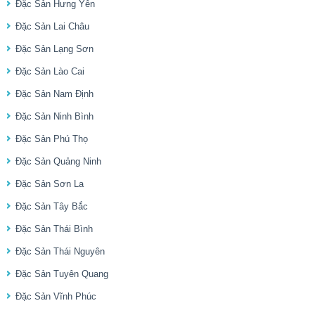
Đặc Sản Hưng Yên
Đặc Sản Lai Châu
Đặc Sản Lạng Sơn
Đặc Sản Lào Cai
Đặc Sản Nam Định
Đặc Sản Ninh Bình
Đặc Sản Phú Thọ
Đặc Sản Quảng Ninh
Đặc Sản Sơn La
Đặc Sản Tây Bắc
Đặc Sản Thái Bình
Đặc Sản Thái Nguyên
Đặc Sản Tuyên Quang
Đặc Sản Vĩnh Phúc