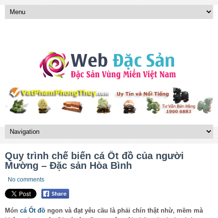
Quy trình chế biến cá Ốt đồ của người
Mường – Đặc sản Hòa Bình
No comments
Món
cá Ốt đồ
ngon và đạt yêu cầu là phải chín thật nhừ, mềm mà