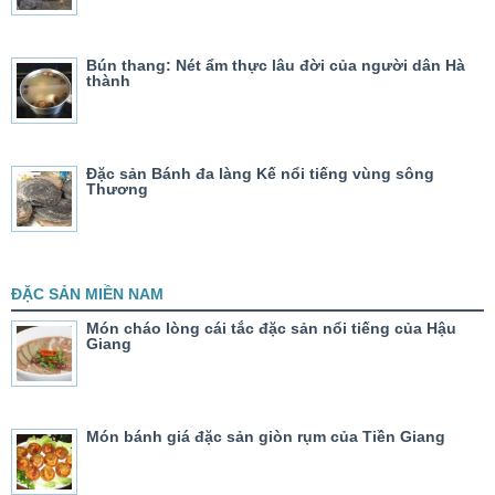
Bún thang: Nét ẩm thực lâu đời của người dân Hà
thành
Đặc sản Bánh đa làng Kế nổi tiếng vùng sông
Thương
ĐẶC SẢN MIỀN NAM
Món cháo lòng cái tắc đặc sản nổi tiếng của Hậu
Giang
Món bánh giá đặc sản giòn rụm của Tiền Giang