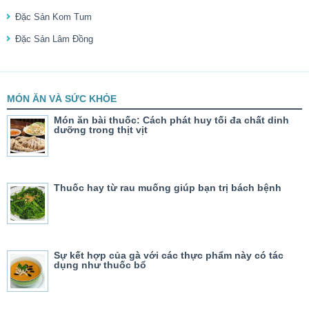
Đặc Sản Kom Tum
Đặc Sản Lâm Đồng
MÓN ĂN VÀ SỨC KHỎE
Món ăn bài thuốc: Cách phát huy tối đa chất dinh
dưỡng trong thịt vịt
Thuốc hay từ rau muống giúp bạn trị bách bệnh
Sự kết hợp của gà với các thực phẩm này có tác
dụng như thuốc bổ