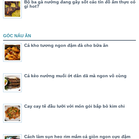
Bộ ba gà nướng đang gây sốt các tín đồ ẩm thực có
gì hot?
GÓC NẤU ĂN
Cá kho tương ngon đậm đà cho bữa ăn
Cá kèo nướng muối ớt dân dã mà ngon vô cùng
Cay cay tê đầu lưỡi với món gỏi bắp bò kim chi
Cách làm sụn heo rim mắm cá giòn ngon cực đậm