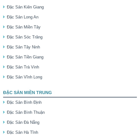
Đặc Sản Kiên Giang
Đặc Sản Long An
Đặc Sản Miền Tây
Đặc Sản Sóc Trăng
Đặc Sản Tây Ninh
Đặc Sản Tiền Giang
Đặc Sản Trà Vinh
Đặc Sản Vĩnh Long
ĐẶC SẢN MIỀN TRUNG
Đặc Sản Bình Định
Đặc Sản Bình Thuận
Đặc Sản Đà Nẵng
Đặc Sản Hà Tĩnh