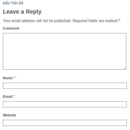
biển Trần Đề
Leave a Reply
Your email address will not be published.
Required fields are marked
*
Comment
Name
*
Email
*
Website