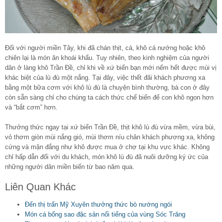
Đối với người miền Tây, khi đã chán thịt, cá, khô cá nướng hoặc khô
chiên lại là món ăn khoái khẩu. Tuy nhiên, theo kinh nghiệm của người
dân ở làng khô Trần Đề, chỉ khi về xứ biển bạn mới nếm hết được mùi vị
khác biệt của lù đù một nắng. Tại đây, việc thết đãi khách phương xa
bằng một bữa cơm với khô lù đù là chuyện bình thường, bà con ở đây
còn sẵn sàng chỉ cho chúng ta cách thức chế biến để con khô ngon hơn
và “bắt cơm” hơn.
Thưởng thức ngay tại xứ biển Trần Đề, thịt khô lù đù vừa mềm, vừa bùi,
vỏ thơm giòn mùi nắng gió, mùi thơm níu chân khách phương xa, không
cứng và mặn đắng như khô được mua ở chợ tại khu vực khác. Không
chỉ hấp dẫn đối với du khách, món khô lù đù đã nuôi dưỡng ký ức của
những người dân miền biển từ bao năm qua.
Liên Quan Khác
Đến thị trấn Mỹ Xuyên thưởng thức bò nướng ngói
Món cá bống sao đặc sản nổi tiếng của vùng Sóc Trăng