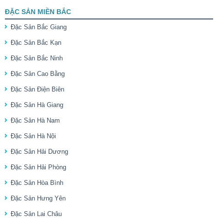
ĐẶC SẢN MIỀN BẮC
Đặc Sản Bắc Giang
Đặc Sản Bắc Kạn
Đặc Sản Bắc Ninh
Đặc Sản Cao Bằng
Đặc Sản Điện Biên
Đặc Sản Hà Giang
Đặc Sản Hà Nam
Đặc Sản Hà Nội
Đặc Sản Hải Dương
Đặc Sản Hải Phòng
Đặc Sản Hòa Bình
Đặc Sản Hưng Yên
Đặc Sản Lai Châu