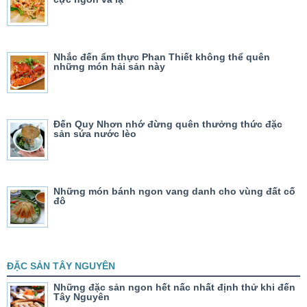
Nhắc đến ẩm thực Phan Thiết không thể quên
những món hải sản này
Đến Quy Nhơn nhớ đừng quên thưởng thức đặc
sản sứa nước lèo
Những món bánh ngon vang danh cho vùng đất cố
đô
ĐẶC SẢN TÂY NGUYÊN
Những đặc sản ngon hết nấc nhất định thử khi đến
Tây Nguyên