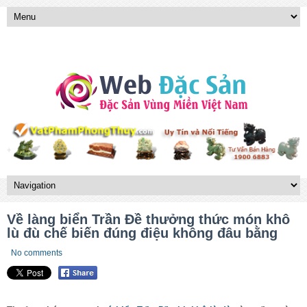
Về làng biển Trần Đề thưởng thức món khô
lù đù chế biến đúng điệu không đâu bằng
No comments