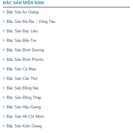
ĐẶC SẢN MIỀN NAM
Đặc Sản An Giang
Đặc Sản Bà Rịa – Vũng Tàu
Đặc Sản Bạc Liêu
Đặc Sản Bến Tre
Đặc Sản Bình Dương
Đặc Sản Bình Phước
Đặc Sản Cà Mau
Đặc Sản Cần Thơ
Đặc Sản Đồng Nai
Đặc Sản Đồng Tháp
Đặc Sản Hậu Giang
Đặc Sản Hồ Chí Minh
Đặc Sản Kiên Giang