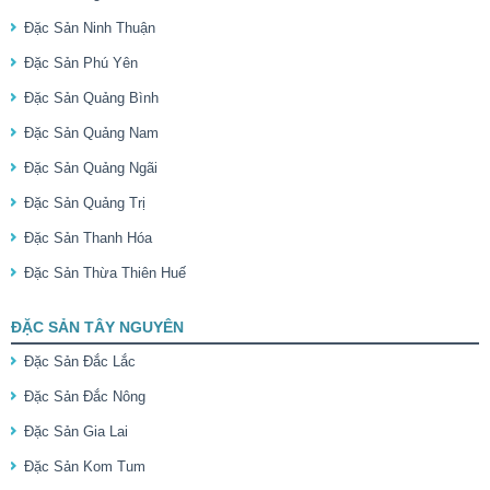
Đặc Sản Ninh Thuận
Đặc Sản Phú Yên
Đặc Sản Quảng Bình
Đặc Sản Quảng Nam
Đặc Sản Quảng Ngãi
Đặc Sản Quảng Trị
Đặc Sản Thanh Hóa
Đặc Sản Thừa Thiên Huế
ĐẶC SẢN TÂY NGUYÊN
Đặc Sản Đắc Lắc
Đặc Sản Đắc Nông
Đặc Sản Gia Lai
Đặc Sản Kom Tum