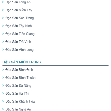
Đặc Sản Long An
Đặc Sản Miền Tây
Đặc Sản Sóc Trăng
Đặc Sản Tây Ninh
Đặc Sản Tiền Giang
Đặc Sản Trà Vinh
Đặc Sản Vĩnh Long
ĐẶC SẢN MIỀN TRUNG
Đặc Sản Bình Định
Đặc Sản Bình Thuận
Đặc Sản Đà Nẵng
Đặc Sản Hà Tĩnh
Đặc Sản Khánh Hòa
Đặc Sản Nghệ An