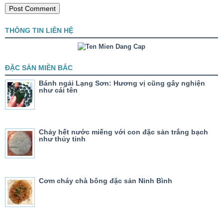
THÔNG TIN LIÊN HỆ
ĐẶC SẢN MIỀN BẮC
Bánh ngải Lạng Sơn: Hương vị cũng gây nghiện
như cái tên
Chảy hết nước miếng với con đặc sản trắng bạch
như thủy tinh
Cơm cháy chà bông đặc sản Ninh Bình