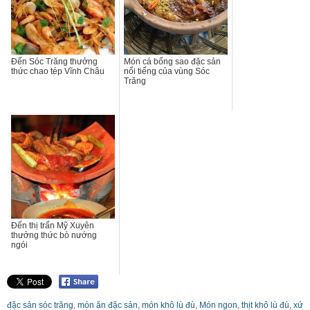
Đến Sóc Trăng thưởng
Món cá bống sao đặc sản
thức chao tép Vĩnh Châu
nổi tiếng của vùng Sóc
Trăng
Đến thị trấn Mỹ Xuyên
thưởng thức bò nướng
ngói
đặc sản sóc trăng
,
món ăn đặc sản
,
món khô lù đù
,
Món ngon
,
thịt khô lù đù
,
xứ