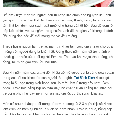
Để làm được món tré, người dân thường lựa chọn các nguyên liêu chủ
yếu gồm có các loại thịt đầu heo cùng với mè, thính, riềng, lá ổi non và
tỏi. Thịt lợn đem rửa sạch, xát muối cho trắng và hết hôi. Sau đó đem lên
bếp luộc chín, vớt ra ngâm trong nước lạnh để thịt giòn và không bị dính.
Rồi dùng dao sắc để thái mỏng thịt và đều miếng.
Theo những người làm tré lâu năm thì khâu tẩm ướp gia vị sao cho vừa
miệng với người dùng là khó nhất. Công thức nêm nếm đã trở thành bí
quyết gia truyền của mỗi người làm tré. Thịt sau khi được thái mỏng, cho
riềng, tỏi thính gạo trộn đều với nhau.
Sau khi nêm nếm các gia vị đến khâu gói trẻ được coi là công đoạn quan
trọng đòi hỏi sự khẻo léo của người làm nghề.
Tré Bình Định
được gói
trong lá ổi, bọc trong bịch bóng sau đó mới đem ủ trong cây rơm. Bên
ngoài được bọc bằng lớp áo rơm dày, bó chặt hai đầu bằng lạt. Việc gói
tré công phu như vậy nên món ăn này giữ được thời gian khá lâu.
Món tré sau khi được gói trong bó rơm khoảng từ 2-3 ngày thịt sẽ được
làm chín lên men tự nhiên. Khi ăn sẽ cảm nhận được vị chua, nồng hấp
dẫn. Đây là món ăn khai vị cho các bữa tiệc hay là mồi nhậu cũng rất