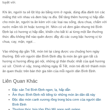
tuyệt vời.
Khi ăn, người ta sẽ lột lớp áo bằng rơm ở ngoài, dùng đũa đánh tơi các
miếng thịt với nhau và đem bày ra đĩa. Để tăng thêm hương vị hấp dẫn
cho món ăn, người ta ăn kèm với các loại rau sống, dưa chua, chấm với
nước mắm tỏi ớt hoặc tương ớt. Nhìn có vẻ đơn giản nhưng tré Bình
Định lại có hương vị hấp dẫn, khiến cho bất kì ai từng một lần thưởng
thức đều không thể nào quên được đầy đủ các cung bậc hương vị từ
chua, cay, mặn, ngọt…
Vào những dịp gần Tết, món tré lại càng được ưa chuộng hơn ngày
thường. Đối với người dân Bình Định đây là món ăn gói gọn tất cả
hương vị hương đồng gió nội, những gì thân thuộc nhất của quê hương
xứ sở. Chính vì vậy, trong những ngày lễ Tết, món tré đã trở thành món
ăn quen thuộc trên bàn thờ gia tiên của mỗi người dân Bình Định.
Liên Quan Khác
Đặc sản Tré Bình Định ngon, lạ, hấp dẫn
Ẩm thực Bình Định nổi tiếng từ những món ăn dân dã này
Độc đáo món canh xương rồng trong bửa cơm của người dân
Bình Định
Thưởng thức bún tôm Phù Mỹ ngon ngỡ ngàng