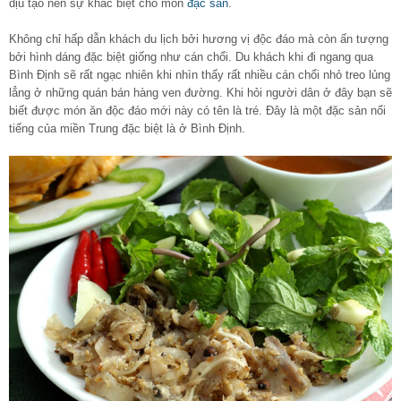
dịu tạo nên sự khác biệt cho món
đặc sản
.
Không chỉ hấp dẫn khách du lịch bởi hương vị độc đáo mà còn ấn tượng
bởi hình dáng đặc biệt giống như cán chổi. Du khách khi đi ngang qua
Bình Định sẽ rất ngạc nhiên khi nhìn thấy rất nhiều cán chổi nhỏ treo lủng
lẳng ở những quán bán hàng ven đường. Khi hỏi người dân ở đây bạn sẽ
biết được món ăn độc đáo mới này có tên là tré. Đây là một đặc sản nổi
tiếng của miền Trung đặc biệt là ở Bình Định.