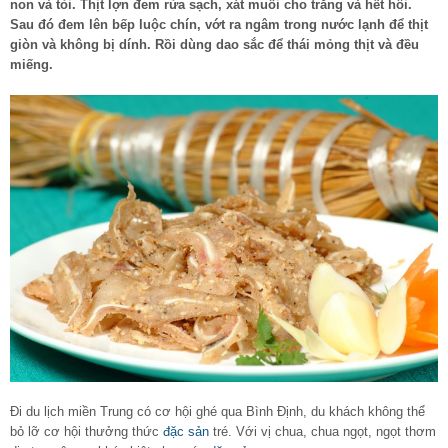
non và tỏi. Thịt lợn đem rửa sạch, xát muối cho trắng và hết hôi.
Sau đó đem lên bếp luộc chín, vớt ra ngâm trong nước lạnh để thịt
giòn và không bị dính. Rồi dùng dao sắc để thái mỏng thịt và đều
miếng.
Đi du lịch miền Trung có cơ hội ghé qua Bình Định, du khách không thể
bỏ lỡ cơ hội thưởng thức
đặc sản
tré. Với vị chua, chua ngọt, ngọt thơm