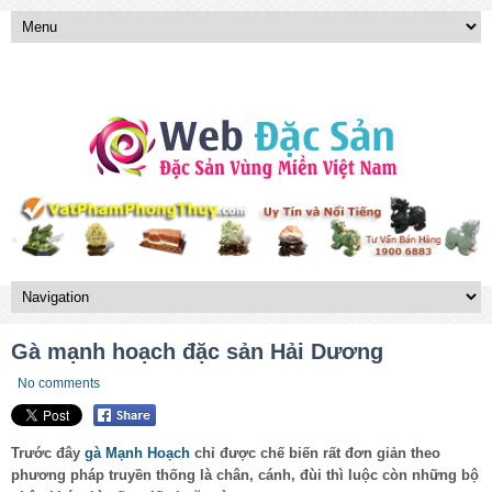
Gà mạnh hoạch đặc sản Hải Dương
No comments
Trước đây
gà Mạnh Hoạch
chỉ được chế biến rất đơn giản theo
phương pháp truyền thống là chân, cánh, đùi thì luộc còn những bộ