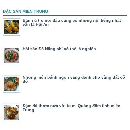
ĐẶC SẢN MIỀN TRUNG
Bánh ú tro nơi đâu cũng có nhưng nổi tiếng nhất
vẫn là Hội An
Hải sản Đà Nẵng chỉ có thể là nghiền
Những món bánh ngon vang danh cho vùng đất cố
đô
Đậm đà thơm nức với tô mì Quảng đậm tình miền
Trung