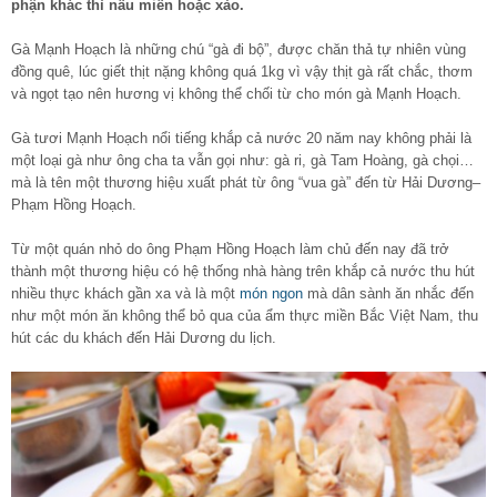
phận khác thì nấu miến hoặc xào.
Gà Mạnh Hoạch là những chú “gà đi bộ”, được chăn thả tự nhiên vùng
đồng quê, lúc giết thịt nặng không quá 1kg vì vậy thịt gà rất chắc, thơm
và ngọt tạo nên hương vị không thể chối từ cho món gà Mạnh Hoạch.
Gà tươi Mạnh Hoạch nổi tiếng khắp cả nước 20 năm nay không phải là
một loại gà như ông cha ta vẫn gọi như: gà ri, gà Tam Hoàng, gà chọi…
mà là tên một thương hiệu xuất phát từ ông “vua gà” đến từ Hải Dương–
Phạm Hồng Hoạch.
Từ một quán nhỏ do ông Phạm Hồng Hoạch làm chủ đến nay đã trở
thành một thương hiệu có hệ thống nhà hàng trên khắp cả nước thu hút
nhiều thực khách gần xa và là một
món ngon
mà dân sành ăn nhắc đến
như một món ăn không thể bỏ qua của ẩm thực miền Bắc Việt Nam, thu
hút các du khách đến Hải Dương du lịch.