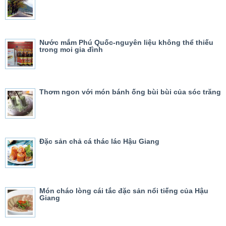
Nước mắm Phú Quốc-nguyên liệu không thể thiếu
trong moi gia đình
Thơm ngon với món bánh ống bùi bùi của sóc trăng
Đặc sản chả cá thác lác Hậu Giang
Món cháo lòng cái tắc đặc sản nổi tiếng của Hậu
Giang