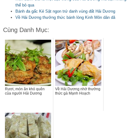
thể bỏ qua
Bánh đa gấc Kẻ Sặt ngon trứ danh vùng đất Hải Dương
Về Hải Dương thưởng thức bánh lòng Kinh Môn dân dã
Cùng Danh Mục:
Rươi, món ăn khó quên
Về Hải Dương nhớ thưởng
của người Hải Dương
thức gà Mạnh Hoạch