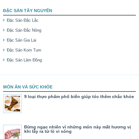
ĐẶC SẢN TÂY NGUYÊN
Đặc Sản Đắc Lắc
Đặc Sản Đắc Nông
Đặc Sản Gia Lai
Đặc Sản Kom Tum
Đặc Sản Lâm Đồng
MÓN ĂN VÀ SỨC KHỎE
9 loại thực phẩm phổ biến giúp tóc thêm chắc khỏe
Đừng ngạc nhiên vì những món này mất hương vị
khi lấy ra từ lò vi sóng