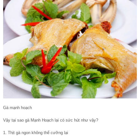
Gà mạnh hoạch
Vậy tại sao gà Mạnh Hoạch lại có sức hút như vậy?
1. Thịt gà ngon không thể cưỡng lại