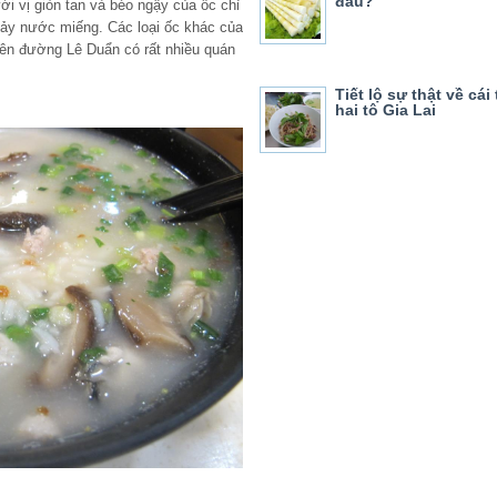
đâu?
i vị giòn tan và béo ngậy của ốc chỉ
hảy nước miếng. Các loại ốc khác của
Trên đường Lê Duẩn có rất nhiều quán
Tiết lộ sự thật về cái
hai tô Gia Lai