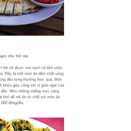
ngon như thế này
ớt lên sẽ được rửa sạch và tẩm ướp
 hoa. Đây là một món ăn đậm chất vùng
cũng đều từng thưởng thức qua. Món
 khứu giác cộng với vị giòn ngọt của
ấp dẫn. Nhìn những miếng mực vàng
t khó để nói lời từ chối với món ăn
.000 đồng/đĩa.