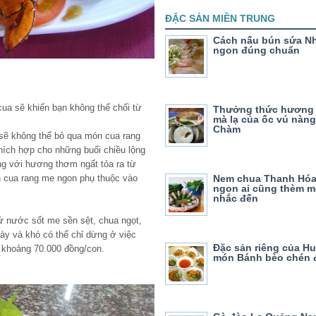
ĐẶC SẢN MIỀN TRUNG
Cách nấu bún sứa N
ngon đúng chuẩn
ua sẽ khiến bạn không thể chối từ
Thưởng thức hương 
mà lạ của ốc vú nàn
Chàm
 sẽ không thể bỏ qua món cua rang
hích hợp cho những buổi chiều lộng
ng với hương thơm ngất tỏa ra từ
n cua rang me ngon phụ thuộc vào
Nem chua Thanh Hóa
ngon ai cũng thèm m
nhắc đến
hứ nước sốt me sền sệt, chua ngọt,
ày và khó có thể chỉ dừng ở việc
Đặc sản riêng của Hu
 khoảng 70.000 đồng/con.
món Bánh bèo chén 