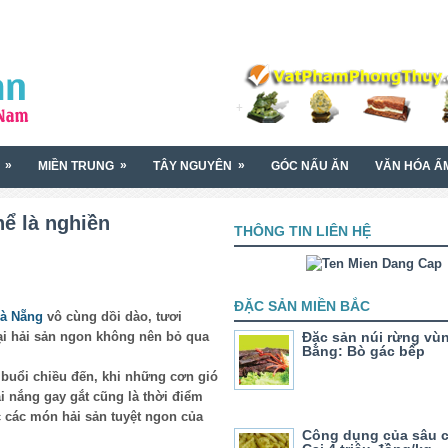
»
»
»
MIỀN TRUNG
TÂY NGUYÊN
GÓC NẤU ĂN
VĂN HÓA Ẩ
hể là nghiền
THÔNG TIN LIÊN HỆ
ĐẶC SẢN MIỀN BẮC
à Nẵng
vô cùng dồi dào, tươi
oại hải sản ngon không nên bỏ qua
Đặc sản núi rừng vù
Bằng: Bò gác bếp
 buổi chiều đến, khi những cơn gió
ái nắng gay gắt cũng là thời điểm
 các món hải sản tuyệt ngon của
Công dụng của sâu c