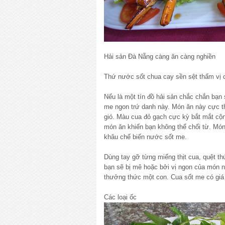
Hải sản Đà Nẵng càng ăn càng nghiền
Thứ nước sốt chua cay sền sệt thấm vị c
Nếu là một tín đồ hải sản chắc chắn bạn
me ngon trứ danh này. Món ăn này cực t
gió. Màu cua đỏ gạch cực kỳ bắt mắt cộ
món ăn khiến bạn không thể chối từ. Mó
khâu chế biến nước sốt me.
Dùng tay gỡ từng miếng thịt cua, quệt t
bạn sẽ bị mê hoặc bởi vị ngon của món n
thưởng thức một con. Cua sốt me có giá
Các loại ốc