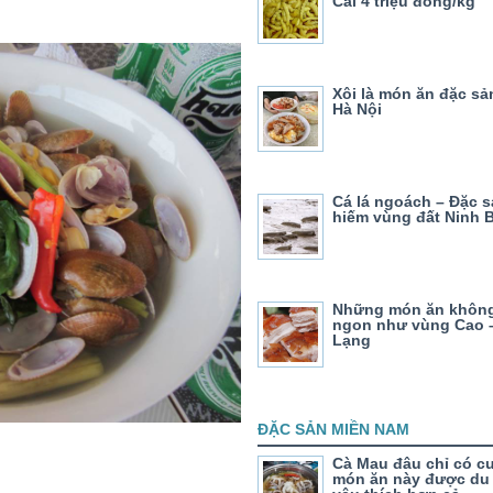
Cai 4 triệu đồng/kg
Xôi là món ăn đặc sả
Hà Nội
Cá lá ngoách – Đặc 
hiếm vùng đất Ninh 
Những món ăn không
ngon như vùng Cao –
Lạng
ĐẶC SẢN MIỀN NAM
Cà Mau đâu chỉ có cu
món ăn này được du