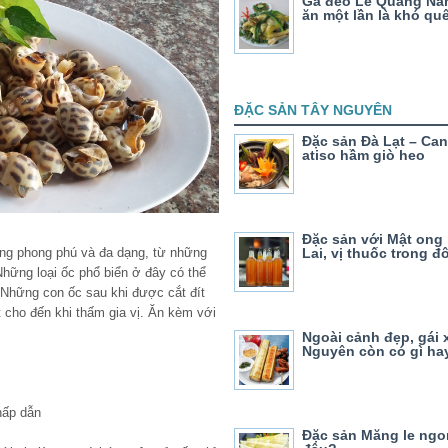
Gà đèo Le Quảng Na
ăn một lần là khó qu
ĐẶC SẢN TÂY NGUYÊN
Đặc sản Đà Lạt – Ca
atiso hầm giò heo
Đặc sản với Mật ong
Lai, vị thuốc trong đ
ng phong phú và đa dạng, từ những
Những loại ốc phổ biển ở đây có thể
 Những con ốc sau khi được cắt đít
 cho đến khi thấm gia vị. Ăn kèm với
Ngoài cảnh đẹp, gái 
Nguyên còn có gì ha
hấp dẫn
Đặc sản Măng le ngo