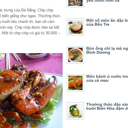
yêu thích hơn cả
đặc trưng của Đà Nẵng. Chip chip
ế biến giống như ngao. Thưởng thức
Một số món ăn đặc bi
 muối tiêu chanh ớt, bạn sẽ cảm
của Bến Tre
ón này. Chip chip được bán tại bất
Một tô chip chip có giá từ 30.000 –
Bún ống chỉ lạ mà n
Bình Dương
Món bánh ú nước tro 
của cà mau
Thưởng thức đặc sả
bưởi Biên Hòa đậm đ