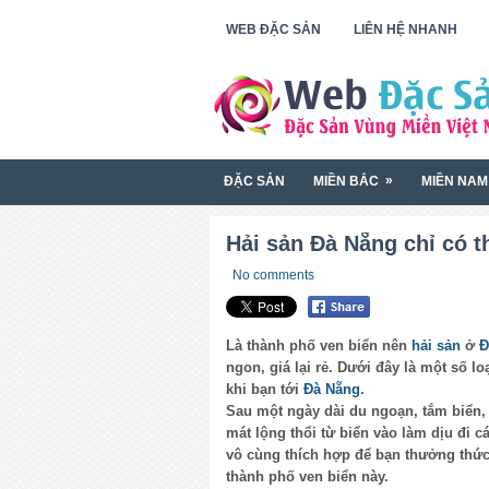
WEB ĐẶC SẢN
LIÊN HỆ NHANH
»
ĐẶC SẢN
MIỀN BẮC
MIỀN NAM
Hải sản Đà Nẵng chỉ có t
No comments
Là thành phố ven biển nên
hải sản
ở
Đ
ngon, giá lại rẻ. Dưới đây là một số l
khi bạn tới
Đà Nẵng
.
Sau một ngày dài du ngoạn, tắm biển,
mát lộng thổi từ biển vào làm dịu đi c
vô cùng thích hợp để bạn thưởng thức
thành phố ven biển này.