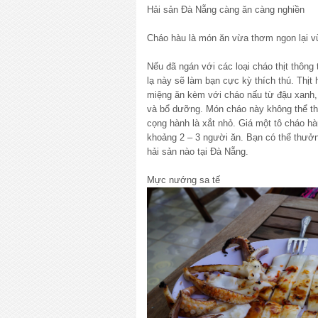
Hải sản Đà Nẵng càng ăn càng nghiền
Cháo hàu là món ăn vừa thơm ngon lại 
Nếu đã ngán với các loại cháo thịt thôn
lạ này sẽ làm bạn cực kỳ thích thú. Thịt
miệng ăn kèm với cháo nấu từ đậu xanh,
và bổ dưỡng. Món cháo này không thể thi
cọng hành là xắt nhỏ. Giá một tô cháo h
khoảng 2 – 3 người ăn. Bạn có thể thưở
hải sản nào tại Đà Nẵng.
Mực nướng sa tế