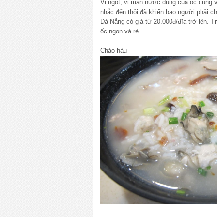
Vị ngọt, vị mặn nước dùng của ốc cùng vớ
nhắc đến thôi đã khiến bao người phải c
Đà Nẵng có giá từ 20.000đ/đĩa trở lên. 
ốc ngon và rẻ.
Cháo hàu