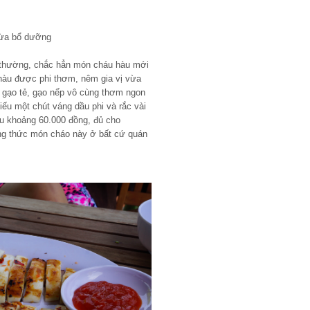
vừa bổ dưỡng
g thường, chắc hẳn món cháu hàu mới
 hàu được phi thơm, nêm gia vị vừa
 gạo tẻ, gạo nếp vô cùng thơm ngon
ếu một chút váng dầu phi và rắc vài
àu khoảng 60.000 đồng, đủ cho
ng thức món cháo này ở bất cứ quán