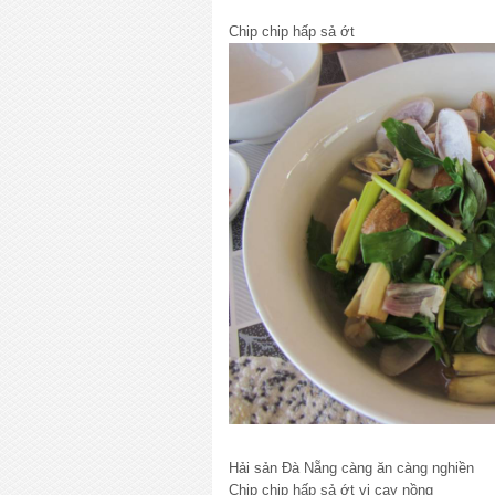
Chip chip hấp sả ớt
Hải sản Đà Nẵng càng ăn càng nghiền
Chip chip hấp sả ớt vị cay nồng