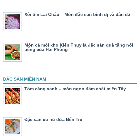
Xôi tím Lai Châu – Món đặc sản bình dị và dân dã
Món cá mòi kho Kiến Thụy là đặc sản quà tặng nổi
tiếng của Hải Phòng
ĐẶC SẢN MIỀN NAM
Tôm càng xanh – món ngon đậm chất miền Tây
Đặc sản củ hũ dừa Bến Tre