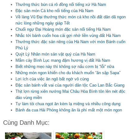
Thưởng thức bún cá rô đồng nổi tiếng xứ Hà Nam
Đặc sản món Cá kho nổi tiếng của Hà Nam
Về làng Vũ Đại thưởng thức món cá kho nồi đất dân dã ngon
nức lòng những ngày giáp Tết
Chuối ngự Đại Hoàng món đặc sản nổi tiếng Hà Nam
Nhắc tới bánh cuốn hoa cải gợi nhớ liền vùng đất Hà Nam
Thưởng thức đặc sản riêng của Hà Nam với món Bánh cuốn
Phủ Lý
Quýt Lý Nhân món sản vật quý của Hà Nam
Mắm cáy Bình Lục mang đậm hương vị đất Hà Nam
Biết những mẹo này thì không sợ nấu cơm bị “lỗi” nữa
Những món ngon khiến cho du khách muốn “ăn sập Sapa”
Lợi ích của việc ăn ngô bất ngờ vô cùng
Đặc sản bánh vắt vai của người dân tộc Cao Lan Bắc Giang
Thịt lợn rừng xiên nướng Mai Châu Hòa Bình tôn lên nét độc
đáo vùng miền
Tự làm tỏi chua ngọt ăn kèm lạ miệng và nhiều công dụng
Bánh đa cua Hải Phòng không ăn là phí mất một món ngon
Cùng Danh Mục: