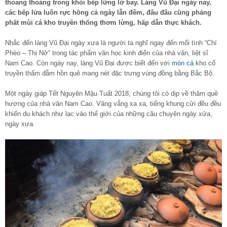
thoang thoảng trong khói bếp lững lờ bay. Làng Vũ Đại ngày nay,
các bếp lửa luôn rực hồng cả ngày lẫn đêm, đâu đâu cũng phảng
phất mùi cá kho truyền thống thơm lừng, hấp dẫn thực khách.
Nhắc đến làng Vũ Đại ngày xưa là người ta nghĩ ngay đến mối tình “Chí
Phèo – Thị Nở” trong tác phẩm văn học kinh điển của nhà văn, liệt sĩ
Nam Cao. Còn ngày nay, làng Vũ Đại được biết đến với
món cá
kho cổ
truyền thấm đẫm hồn quê mang nét đặc trưng vùng đồng bằng Bắc Bộ.
Một ngày giáp Tết Nguyên Mậu Tuất 2018, chúng tôi có dịp về thăm quê
hương của nhà văn Nam Cao. Văng vẳng xa xa, tiếng khung cửi đều đều
khiến du khách như lạc vào thế giới của những câu chuyện ngày xửa,
ngày xưa.