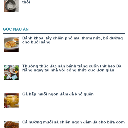
thôi
GÓC NẤU ĂN
Bánh khoai tây chiên phô mai thơm nức, bổ dưỡng
cho buổi sáng
Thưởng thức đặc sản bánh tráng cuốn thịt heo Đà
Nẵng ngay tại nhà với công thức cực đơn giản
Gà hấp muối ngon đậm đà khó quên
Cá hường muối sả chiên ngon đậm đà cho bữa cơm