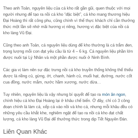
Theo anh Toản, nguyên liệu của cá kho rất gần gũi, quen thuộc với mọi
người nhưng để tạo ra nồi cá kho “đặc biệt”, cá kho mang thương hiệu
Đại Hoàng thì rất công phu, cũng chính vì thế thực khách chỉ cần thưởng
thức một lần sẽ nhớ mãi hương vị riêng, hương vị đặc biệt của nồi cá
kho làng Vũ Đại.
Cũng theo anh Toản, cá nguyên liệu dùng để kho thường là cá trắm đen,
trọng lượng mỗi con đạt yêu cầu là từ 4 – 6 kg. Cá nguyên liệu phần lớn
được nuôi tại Lý Nhân và một phần được nuôi ở Ninh Bình.
Các gia vị làm nên sự đặc trưng nồi cá kho truyền thống không thể thiếu
được là riềng củ, gừng, ớt, chanh, hành củ, muối hạt, đường, nước cốt
cua đồng, nước mắm, nước hầm xương, nước dừa…
Tuy nhiên, nguyên liệu là vậy nhưng bí quyết để tạo ra
món ăn ngon
,
chính hiệu cá kho Đại Hoàng lại ở khâu chế biến. Ở đây, chỉ có 3 công
đoạn chính là làm cá, xếp cá vào nồi và kho cá, nhưng mỗi khâu đều có
những yêu cầu khắt khe, nghiêm ngặt để tạo ra nồi cá kho đạt chất
lượng, cá kho làng Vũ Đại để thưởng thức trong dịp Tết Nguyên Đán.
Liên Quan Khác