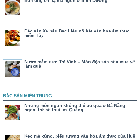
Bún ống chỉ lạ mà ngon ở Bình Dương
Đặc sản Xá bấu Bạc Liêu nổ bật văn hóa ẩm thực
miền Tây
Nước mắm rươi Trà Vinh – Món đặc sản nên mua về
làm quà
ĐẶC SẢN MIỀN TRUNG
Những món ngon không thể bỏ qua ở Đà Nẵng
ngoại trừ bê thui, mì Quảng
Kẹo mè xửng, biểu tượng văn hóa ẩm thực của Huế