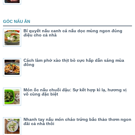
GÓC NẤU ĂN
Bí quyết nấu canh cá nấu dọc mùng ngon đúng
điệu cho cả nhà
Cách làm phở xào thịt bò cực hấp dẫn sáng mùa
đông
Món ốc nấu chuối đậu: Sự kết hợp kì lạ, hương vị
vô cùng đặc biệt
Nhanh tay nấu món cháo trứng bắc thảo thơm ngon
đãi cả nhà thôi