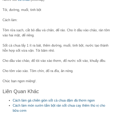
Tỏi, đường, muối, tinh bột
Cách làm:
Tôm rửa sạch, cắt bỏ đầu và chân, để ráo. Cho ít dầu vào chảo, rán tôm
vào hai mặt, để riêng.
Sốt cà chua lấy 1 ít ra bát, thêm đường, muối, tinh bột, nước tạo thành
hỗn hợp sốt vừa vặn. Tỏi băm nhỏ.
Cho dầu vào chảo, đổ tỏi vào xào thơm, đổ nước sốt vào, khuấy đều.
Cho tôm vào xào. Tôm chín, đổ ra đĩa, ăn nóng.
Chúc bạn ngon miệng!.
Liên Quan Khác
Cách làm gà chiên giòn sốt cà chua đậm đà thơm ngon
Cách làm món sườn tẩm bột rán sốt chua cay thêm thú vị cho
bữa cơm