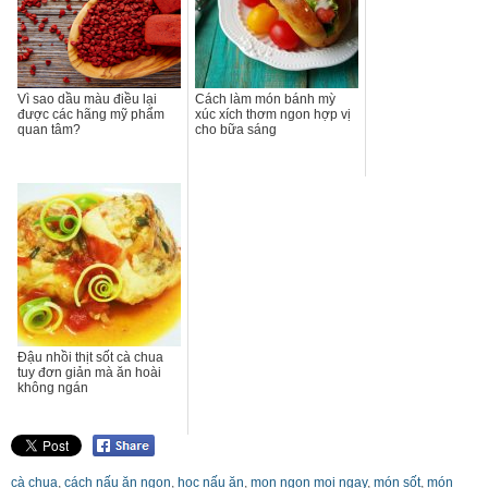
Vì sao dầu màu điều lại
Cách làm món bánh mỳ
được các hãng mỹ phẩm
xúc xích thơm ngon hợp vị
quan tâm?
cho bữa sáng
Đậu nhồi thịt sốt cà chua
tuy đơn giản mà ăn hoài
không ngán
cà chua
,
cách nấu ăn ngon
,
học nấu ăn
,
mon ngon moi ngay
,
món sốt
,
món