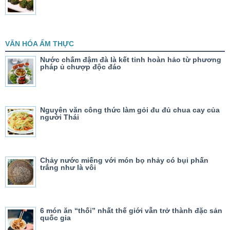
VĂN HÓA ẨM THỰC
Nước chấm đậm đà là kết tinh hoàn hảo từ phương
pháp ủ chượp độc đáo
Nguyên văn công thức làm gỏi đu đủ chua cay của
người Thái
Chảy nước miếng với món bọ nhảy có bụi phấn
trắng như là vôi
6 món ăn “thối” nhất thế giới vẫn trở thành đặc sản
quốc gia