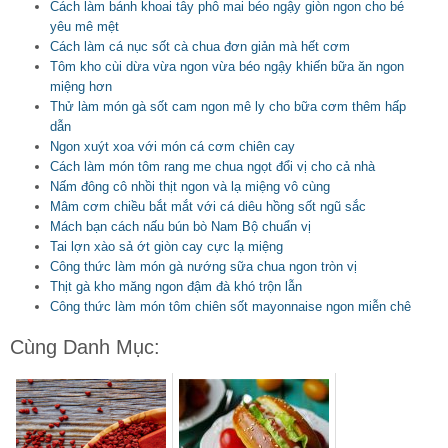
Cách làm bánh khoai tây phô mai béo ngậy giòn ngon cho bé
yêu mê mệt
Cách làm cá nục sốt cà chua đơn giản mà hết cơm
Tôm kho cùi dừa vừa ngon vừa béo ngậy khiến bữa ăn ngon
miệng hơn
Thử làm món gà sốt cam ngon mê ly cho bữa cơm thêm hấp
dẫn
Ngon xuýt xoa với món cá cơm chiên cay
Cách làm món tôm rang me chua ngọt đổi vị cho cả nhà
Nấm đông cô nhồi thịt ngon và lạ miệng vô cùng
Mâm cơm chiều bắt mắt với cá diêu hồng sốt ngũ sắc
Mách bạn cách nấu bún bò Nam Bộ chuẩn vị
Tai lợn xào sả ớt giòn cay cực lạ miệng
Công thức làm món gà nướng sữa chua ngon tròn vị
Thịt gà kho măng ngon đậm đà khó trộn lẫn
Công thức làm món tôm chiên sốt mayonnaise ngon miễn chê
Cùng Danh Mục: