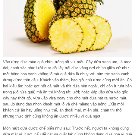
Vào rừng dứa mùa quả chín, trông rất vui mắt. Cây dứa xanh um, lá mọc
dài, cạnh sắc như lưỡi cưa đỡ lấy trái dứa vàng nơi chính giữa cứ như
một bông hoa xanh khổng lồ mà quả dứa là nhụy với túm tóc xanh xanh
dựng đứng trên đầu. Khách vào thăm, bao giờ chủ rừng cũng mời ăn. Có
hai kiểu ăn: hoặc gọt hết cả mắt và thịt dứa bên ngoài, chỉ còn ít ruột bên
trong (độ nửa quả) mà ăn thì không rát lưỡi; hoặc đập đập dứa vào gốc
cây hay thớt gỗ, vừa đập vừa xoay cho cho ruột dứa nát ra nước mật,
sau đó dùng dao nhọn khoét một lỗ và ghé miệng vào uống…Xin mời
khách cứ ăn hay uống như thế, ăn thoải mái, miễn phí, chán thì thôi;
nhưng thực tình cũng không ăn được nhiều vì quá ngọt.
Món mứt dứa được chế biến như sau: Trước hết, người ta không dùng
dứa mật vì ít sơ, nấu dễ nát và quắt lại; cũng không dùng dứa hoa vì quả