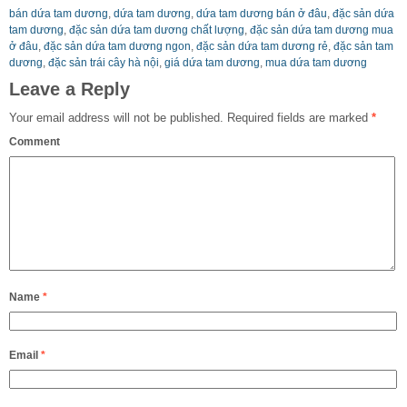
bán dứa tam dương
,
dứa tam dương
,
dứa tam dương bán ở đâu
,
đặc sản dứa
tam dương
,
đặc sản dứa tam dương chất lượng
,
đặc sản dứa tam dương mua
ở đâu
,
đặc sản dứa tam dương ngon
,
đặc sản dứa tam dương rẻ
,
đặc sản tam
dương
,
đặc sản trái cây hà nội
,
giá dứa tam dương
,
mua dứa tam dương
Leave a Reply
Your email address will not be published.
Required fields are marked
*
Comment
Name
*
Email
*