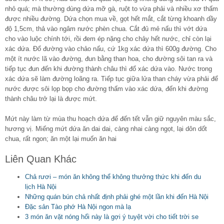
nhỏ quá; mà thường dùng dứa mỡ gà, ruột to vừa phải và nhiều xơ thấm
được nhiều đường. Dứa chọn mua về, gọt hết mắt, cắt từng khoanh dầy
độ 1,5cm, thả vào ngâm nước phèn chua. Cắt đủ mẻ nấu thì vớt dứa
cho vào luộc chính tới, rồi đem ép nặng cho chảy hết nước, chỉ còn lại
xác dứa. Đổ đường vào chảo nấu, cứ 1kg xác dứa thì 600g đường. Cho
một ít nước lã vào đường, đun bằng than hoa, cho đường sôi tan ra và
tiếp tục đun đến khi đường thành châu thì đổ xác dứa vào. Nước trong
xác dứa sẽ làm đường loãng ra. Tiếp tục giữa lửa than cháy vừa phải để
nước được sôi lọp bọp cho đường thấm vào xác dứa, đến khi đường
thành châu trở lại là được mứt.
Mứt này làm từ mùa thu hoạch dứa để đến tết vẫn giữ nguyên màu sắc,
hương vị. Miếng mứt dứa ăn dai dai, càng nhai càng ngọt, lại dôn dốt
chua, rất ngon; ăn một lại muốn ăn hai
Liên Quan Khác
Chả rươi – món ăn không thể không thưởng thức khi đến du
lịch Hà Nội
Những quán bún chả nhất định phải ghé một lần khi đến Hà Nội
Đặc sản Tào phớ Hà Nội ngon mà lạ
3 món ăn vặt nóng hổi này là gợi ý tuyệt vời cho tiết trời se