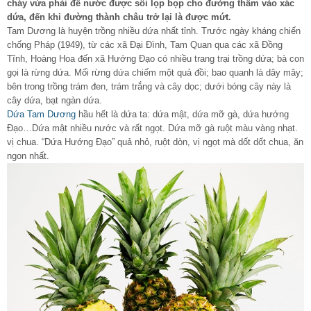
cháy vừa phải để nước được sôi lọp bọp cho đường thấm vào xác
dứa, đến khi đường thành châu trở lại là được mứt.
Tam Dương là huyện trồng nhiều dứa nhất tỉnh. Trước ngày kháng chiến
chống Pháp (1949), từ các xã Đại Đình, Tam Quan qua các xã Đồng
Tĩnh, Hoàng Hoa đến xã Hướng Đạo có nhiều trang trại trồng dứa; bà con
gọi là rừng dứa. Mối rừng dứa chiếm một quả đồi; bao quanh là dây mây;
bên trong trồng trám đen, trám trắng và cây dọc; dưới bóng cây này là
cây dứa, bạt ngàn dứa.
Dứa Tam Dương
hầu hết là dứa ta: dứa mật, dứa mỡ gà, dứa hướng
Đạo…Dứa mật nhiều nước và rất ngọt. Dứa mỡ gà ruột màu vàng nhạt.
vị chua. “Dứa Hướng Đạo” quả nhỏ, ruột dòn, vị ngọt mà dốt dốt chua, ăn
ngon nhất.