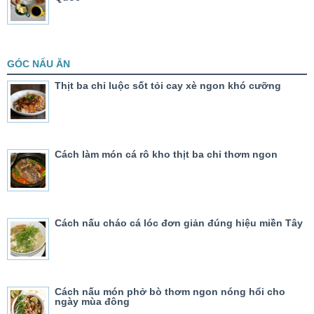
GÓC NẤU ĂN
Thịt ba chỉ luộc sốt tỏi cay xè ngon khó cưỡng
Cách làm món cá rô kho thịt ba chỉ thơm ngon
Cách nấu cháo cá lóc đơn giản đúng hiệu miền Tây
Cách nấu món phở bò thơm ngon nóng hổi cho
ngày mùa đông