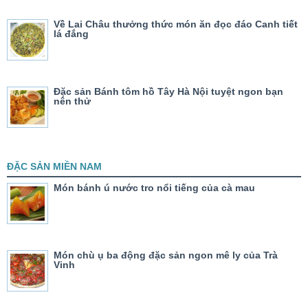
Về Lai Châu thưởng thức món ăn đọc đáo Canh tiết
lá đắng
Đặc sản Bánh tôm hồ Tây Hà Nội tuyệt ngon bạn
nên thử
ĐẶC SẢN MIỀN NAM
Món bánh ú nước tro nổi tiếng của cà mau
Món chù ụ ba động đặc sản ngon mê ly của Trà
Vinh