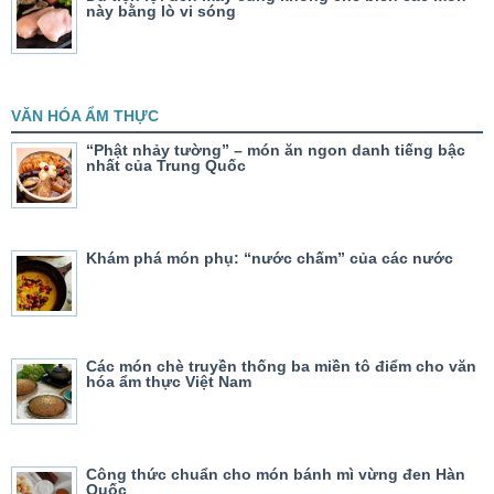
này bằng lò vi sóng
VĂN HÓA ẨM THỰC
“Phật nhảy tường” – món ăn ngon danh tiếng bậc
nhất của Trung Quốc
Khám phá món phụ: “nước chấm” của các nước
Các món chè truyền thống ba miền tô điểm cho văn
hóa ẩm thực Việt Nam
Công thức chuẩn cho món bánh mì vừng đen Hàn
Quốc