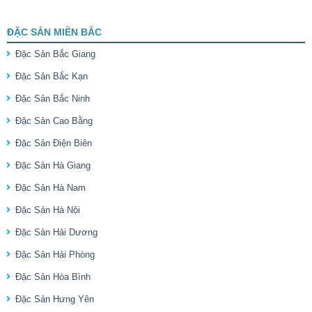
ĐẶC SẢN MIỀN BẮC
Đặc Sản Bắc Giang
Đặc Sản Bắc Kạn
Đặc Sản Bắc Ninh
Đặc Sản Cao Bằng
Đặc Sản Điện Biên
Đặc Sản Hà Giang
Đặc Sản Hà Nam
Đặc Sản Hà Nội
Đặc Sản Hải Dương
Đặc Sản Hải Phòng
Đặc Sản Hòa Bình
Đặc Sản Hưng Yên