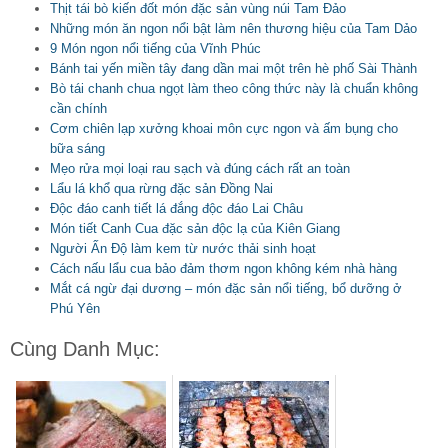
Thịt tái bò kiến đốt món đặc sản vùng núi Tam Đảo
Những món ăn ngon nổi bật làm nên thương hiệu của Tam Dảo
9 Món ngon nổi tiếng của Vĩnh Phúc
Bánh tai yến miền tây đang dần mai một trên hè phố Sài Thành
Bò tái chanh chua ngọt làm theo công thức này là chuẩn không
cần chính
Cơm chiên lạp xưởng khoai môn cực ngon và ấm bụng cho
bữa sáng
Mẹo rửa mọi loại rau sạch và đúng cách rất an toàn
Lẩu lá khổ qua rừng đặc sản Đồng Nai
Độc đáo canh tiết lá đắng độc đáo Lai Châu
Món tiết Canh Cua đặc sản độc lạ của Kiên Giang
Người Ấn Độ làm kem từ nước thải sinh hoạt
Cách nấu lẩu cua bảo đảm thơm ngon không kém nhà hàng
Mắt cá ngừ đại dương – món đặc sản nổi tiếng, bổ dưỡng ở
Phú Yên
Cùng Danh Mục: