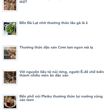
thế?
Đến Đà Lạt nhớ thưởng thức lẩu gà lá é
Thưởng thức đặc sản Cơm lam ngon mà lạ
Với nguyên liệu từ núi rừng, người Ê-đê chế biến
thành nhiều món ăn đặc sản
Đến phố núi Pleiku thưởng thức lụi nướng cùng
các teen