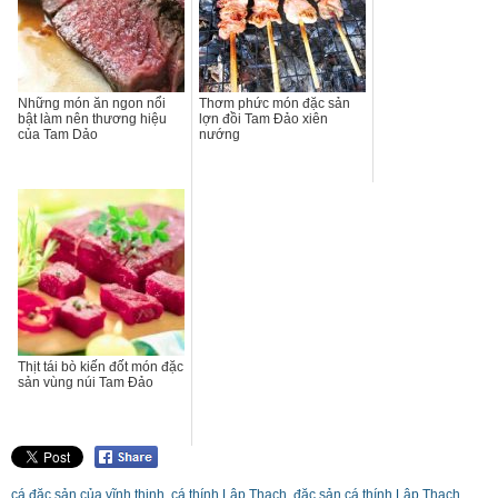
Những món ăn ngon nổi
Thơm phức món đặc sản
bật làm nên thương hiệu
lợn đồi Tam Đảo xiên
của Tam Dảo
nướng
Thịt tái bò kiến đốt món đặc
sản vùng núi Tam Đảo
cá đặc sản của vĩnh thịnh
,
cá thính Lập Thạch
,
đặc sản cá thính Lập Thạch
,