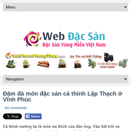
Đậm đà món đặc sản cá thính Lập Thạch ở
Vĩnh Phúc
No comments
Cá thính nướng lại là món ưa thích của đàn ông. Vào tiết trời se