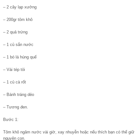
– 2 cây lạp xưởng
– 200gr tôm khô
– 2 quả trứng
– 1 củ sắn nước
– 1 bó lá húng quế
– Vài tép tỏi
– 1 củ cà rốt
– Bánh tráng dẻo
– Tương đen.
Bước 1:
Tôm khô ngâm nước vài giờ, xay nhuyễn hoặc nếu thích bạn có thể giữ
nguyên con.