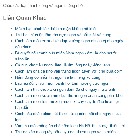
Chúc các bạn thành công và ngon miệng nhé!
Liên Quan Khác
Mách bạn cách làm bò bía mặn không hề khó
Thịt ba chỉ cuộn tôm rán cực ngon và bắt mắt vô cùng
Cách làm món cơm chiên lạp xưởng ngon chuẩn vị cho ngày
đầu đông
Bí quyết nấu canh bún miền Nam ngon đậm đà cho người
sành ăn
Cá nục kho tiêu ngon đậm đà ấm lòng ngày đông lạnh
Cách làm chả cá kho vân trứng ngon tuyệt vời cho bữa cơm
Nấm đông cô nhồi thịt ngon và lạ miệng vô cùng
Lâu lâu đổi vị với món bánh hỏi tôm nướng cực ngon
Cách làm thịt kho xá xị ngon đậm đà cho ngày mưa lạnh
Cách làm món sườn rim dứa thơm ngon ai ăn cũng phải khen
Cách làm món tôm nướng muối ớt cay cay tê đầu lưỡi cực
hấp dẫn
Cách nấu cháo chim cút thơm lừng nóng hổi cho ngày mưa
lạnh
Vào thu mà không ăn chả cốm kiểu Hà Nội thì là một thiếu sót
Thịt gà xào măng tây sốt cay ngọt thơm ngon và lạ miệng