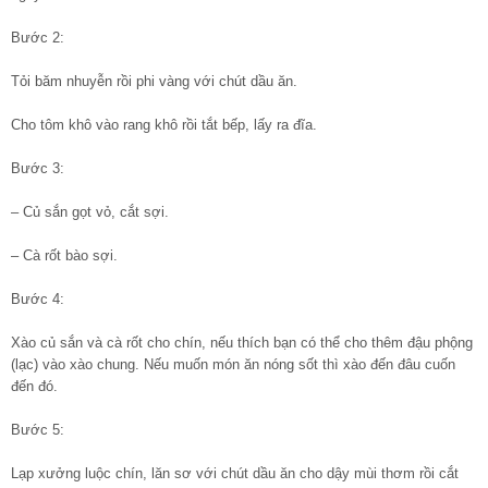
Bước 2:
Tỏi băm nhuyễn rồi phi vàng với chút dầu ăn.
Cho tôm khô vào rang khô rồi tắt bếp, lấy ra đĩa.
Bước 3:
– Củ sắn gọt vỏ, cắt sợi.
– Cà rốt bào sợi.
Bước 4:
Xào củ sắn và cà rốt cho chín, nếu thích bạn có thể cho thêm đậu phộng
(lạc) vào xào chung. Nếu muốn món ăn nóng sốt thì xào đến đâu cuốn
đến đó.
Bước 5:
Lạp xưởng luộc chín, lăn sơ với chút dầu ăn cho dậy mùi thơm rồi cắt