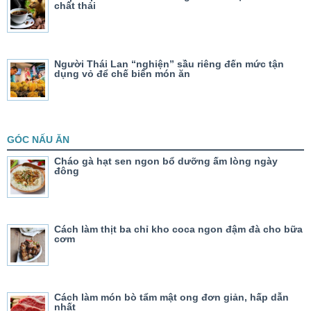
chất thải
Người Thái Lan “nghiện” sầu riêng đến mức tận
dụng vỏ để chế biến món ăn
GÓC NẤU ĂN
Cháo gà hạt sen ngon bổ dưỡng ấm lòng ngày
đông
Cách làm thịt ba chỉ kho coca ngon đậm đà cho bữa
cơm
Cách làm món bò tẩm mật ong đơn giản, hấp dẫn
nhất