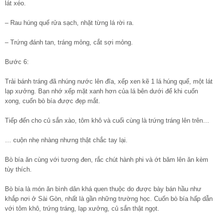
lát xéo.
– Rau húng quế rửa sạch, nhặt từng lá rời ra.
– Trứng đánh tan, tráng mỏng, cắt sợi mỏng.
Bước 6:
Trải bánh tráng đã nhúng nước lên đĩa, xếp xen kẽ 1 lá húng quế, một lát
lạp xưởng. Bạn nhớ xếp mặt xanh hơn của lá bên dưới để khi cuốn
xong, cuốn bò bía được đẹp mắt.
Tiếp đến cho củ sắn xào, tôm khô và cuối cùng là trứng tráng lên trên…
… cuộn nhẹ nhàng nhưng thật chắc tay lại.
Bò bía ăn cùng với tương đen, rắc chút hành phi và ớt băm lên ăn kèm
tùy thích.
Bò bía là món ăn bình dân khá quen thuộc do được bày bán hầu như
khắp nơi ở Sài Gòn, nhất là gần những trường học. Cuốn bò bía hấp dẫn
với tôm khô, trứng tráng, lạp xưởng, củ sắn thật ngọt.