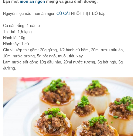
bạn một
món ăn ngon
miệng và giàu dinh dưỡng.
Nguyên liệu nấu món ăn ngon
CỦ CẢI
NHỒI THỊT BÒ hấp:
Củ cải trắng: 1 cái to
Thịt bò: 1,5 lạng
Hành lá: 10g
Hành tây: 1 củ
Gia vị ướp thịt gồm: 20g gừng, 1/2 hành củ băm, 20ml rượu nấu ăn,
10ml nước tương, 5g bột ngô, muối, tiêu xay.
Làm nước sốt gồm: 10g dầu hào, 20ml nước tương, 5g bột ngô, 5g
đường.