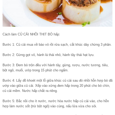
Cách làm CỦ CẢI NHỒI THỊT BÒ hấp:
Bước 1: Củ cải mua về bào vỏ rồi rửa sạch, cắt khúc dày chừng 3 phân.
Bước 2: Gừng gọt vỏ, hành lá thái nhỏ, hành tây thái hạt lựu.
Bước 3: Đem bò trộn đều với hành tây, gừng, rượu, nước tương, tiêu,
bột ngô, muối, ướp trong 15 phút cho ngấm.
Bước 4: Lấy đồ khoét một lỗ giữa khúc củ cải sau đó nhồi hỗn hợp bò đã
ướp vào giữa củ cải. Xếp vào xửng đem hấp trong 20 phút cho bò chín,
củ cải mềm. Nước hấp chắt ra riêng.
Bước 5: Bắc nồi cho ít nước, nước hòa nước hấp củ cải vào, cho hỗn
hợp làm nước sốt (trừ bột ngô) vào cùng, nấu lửa vừa cho sôi.