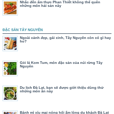
Nhắc đến ẩm thực Phan Thiết không thể quên
những món hải sản này
ĐẶC SẢN TÂY NGUYÊN
Ngoài cảnh đẹp, gái xinh, Tây Nguyên còn có gì hay
ho?
Gỏi lá Kom Tum, món đặc sản của núi rừng Tây
Nguyên
Du lịch Đà Lạt, bạn sẽ được giới thiệu dùng thử
những món ăn này
Bánh mì xíu mại nóng hổi ấm lòng du khách Đà Lạt