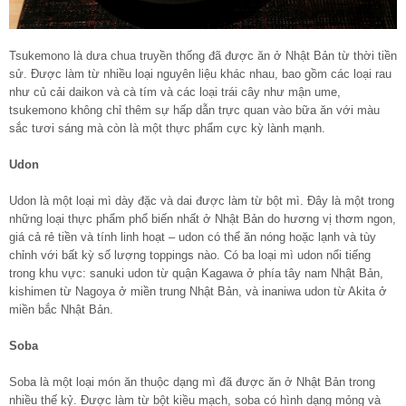
Tsukemono là dưa chua truyền thống đã được ăn ở Nhật Bản từ thời tiền
sử. Được làm từ nhiều loại nguyên liệu khác nhau, bao gồm các loại rau
như củ cải daikon và cà tím và các loại trái cây như mận ume,
tsukemono không chỉ thêm sự hấp dẫn trực quan vào bữa ăn với màu
sắc tươi sáng mà còn là một thực phẩm cực kỳ lành mạnh.
Udon
Udon là một loại mì dày đặc và dai được làm từ bột mì. Đây là một trong
những loại thực phẩm phổ biến nhất ở Nhật Bản do hương vị thơm ngon,
giá cả rẻ tiền và tính linh hoạt – udon có thể ăn nóng hoặc lạnh và tùy
chỉnh với bất kỳ số lượng toppings nào. Có ba loại mì udon nổi tiếng
trong khu vực: sanuki udon từ quận Kagawa ở phía tây nam Nhật Bản,
kishimen từ Nagoya ở miền trung Nhật Bản, và inaniwa udon từ Akita ở
miền bắc Nhật Bản.
Soba
Soba là một loại món ăn thuộc dạng mì đã được ăn ở Nhật Bản trong
nhiều thế kỷ. Được làm từ bột kiều mạch, soba có hình dạng mỏng và