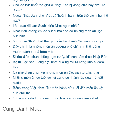
Chợ cá lớn nhất thế giới ở Nhật Bản bị đóng cửa hay dời địa
điểm?
Ngoài Nhật Bản, phở Việt đã ‘hoành hành’ trên thế giới như thế
nào?
Làm sao để làm Sushi kiểu Nhật ngon nhất?
Nhật Bản không chỉ có sushi mà còn có những món ăn đặc
biệt này
6 món ăn “thối” nhất thế giới vẫn trở thành đặc sản quốc gia
Đây chính là những món ăn đường phố chỉ nhìn thôi cũng
muốn tránh xa cả trăm mét
Đi tìm điểm chung bằng cụm từ “yaki” trong ẩm thực Nhật Bản
Bộ tứ đặc sản “đáng sợ” nhất của người Mường khó ai dám
thử
Cà phê phân chồn và những món ăn đặc sản từ chất thải
Những món ăn có tuổi đời đi cùng sự thành lập của một đất
nước
Bánh tráng Việt Nam: Từ món bánh cứu đói đến món ăn vặt
của giới trẻ
4 loại sốt salad còn quan trọng hơn cả nguyên liệu salad
Cùng Danh Mục: