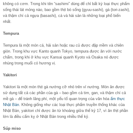
không có cơm. Trong khi tên “sashimi” dùng để chỉ bất kỳ loại thực phẩm
sống thái lát mỏng nào, bao gồm thịt bò sống (gyuu-sashi), gà (tori-zashi),
và thậm chí cả ngựa (basashi), cá và hải sản là những loại phổ biến
nhất.
Tempura
Tempura là một món cá, hải sản hoặc rau củ được đập mềm và chiên
giòn. Trong khu vực Kanto quanh Tokyo, tempura được ăn với nước
chấm, trong khi ở khu vực Kansai quanh Kyoto và Osaka nó được
nhúng trong muối có hương vị.
Yakitori
Yakitori là một món thịt gà nướng cỡ nhỏ trên vỉ nướng. Món ăn được
sử dụng tất cả các phần của gà – bao gồm cả tim, gan, và thậm chí cả
mề gà – để tránh lãng phí, một yếu tố quan trọng của văn hóa
ẩm thực
Nhật Bản
. Không giống như các loại thực phẩm truyền thống khác của
Nhật Bản, yakitori chỉ được ăn từ khoảng giữa thế kỷ 17, vì ăn thịt phần
lớn là điều cấm kỵ ở Nhật Bản trong nhiều thế kỷ.
Súp miso