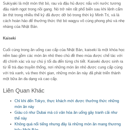
Sukiyaki là một món thịt bò, rau và đậu hủ được nấu với nước tương
đậu nành ngọt trong nồi gang. Nó trở nên rất phổ biến sau khi lệnh cấm
ăn thịt trong nhiều thế kỷ đã được dỡ bỏ trong thời kỳ Minh Trị, và là
cách hoàn hảo để thưởng thức thịt bò wagyu vô cùng phong phú và nhẹ
nhàng của Nhật Bản.
Kaiseki
Cuối cùng trong ăn uống cao cấp của Nhật Bản, kaiseki là một khóa học
nếm bao gồm các món ăn nhỏ theo chủ đề theo mùa được chế tác với
độ chính xác và sự chú ý tối đa đến từng chi tiết. Kaiseki được sinh ra
từ lễ trà đạo truyền thống, nơi những món ăn nhỏ được cung cấp cùng
với trà xanh, và theo thời gian, những món ăn này đã phát triển thành
một bữa ăn đa dạng và cao cấp.
Liên Quan Khác
Chỉ khi đến Tokyo, thực khách mới được thưởng thức những
món ăn này
Giàu có như Dubai mà có văn hóa ăn uống gây tranh cãi như
thế này
Không quá nổi tiếng nhưng đây là những món ăn mang thương
hiệu Nhật Bản