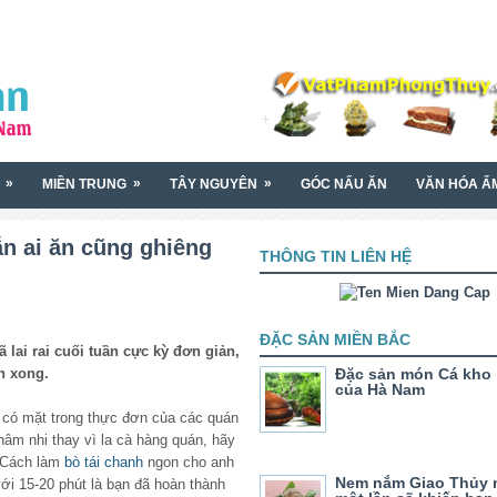
»
»
»
MIỀN TRUNG
TÂY NGUYÊN
GÓC NẤU ĂN
VĂN HÓA Ẩ
ẫn ai ăn cũng ghiêng
THÔNG TIN LIÊN HỆ
ĐẶC SẢN MIỀN BẮC
lai rai cuối tuần cực kỳ đơn giản,
h xong.
Đặc sản món Cá kho 
của Hà Nam
 có mặt trong thực đơn của các quán
âm nhi thay vì la cà hàng quán, hãy
. Cách làm
bò tái chanh
ngon cho anh
Nem nắm Giao Thủy n
 với 15-20 phút là bạn đã hoàn thành