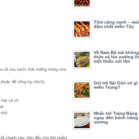
Tôm càng xanh – mó
đậm chất miền Tây
Về Nam Bộ mà không
thức cá lóc nướng ốn
một thiếu sót lớn
ua về rửa sạch, thái miếng mỏng vừa
(hoặc để sống tùy thích).
Gỏi tré Sài Gòn có gì
miền Trung?
 hạt và vỏ.
át.
 nhỏ.
Nhắc tới Trảng Bàng 
ngay đến bánh tráng
sương
cốt chanh vào, trộn đều cho thịt ngấm