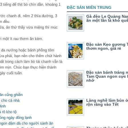
tiếng để thịt bò chín dần, khoảng 1
ĐẶC SẢN MIỀN TRUNG
 nước chanh đi, nêm 2 thìa đường, 3
Gà đèo Le Quảng Na
ăn một lần là khó qu
ộn đều.
n nữa, ăn thử thấy vừa miệng thì múc
ới một ít rau thơm ăn kèm.
Đặc sản Kẹo gương 
thơm ngon, giá rẻ
h đa nướng hoặc bánh phồng tôm
ừa phải, bạn nên cho thêm chút hành
hất trong cách làm bò tái chanh vẫn là
ềm mịn. Chúc bạn thực hiện thành
Đặc sản bánh tráng 
gày cuối tuần.
Tam Quan ngon cực k
nhớ
 ăn cũng ghiền
Làng nghề làm bún ở
 cho cả nhà
rộn ràng vào Tết
Định
 rô kho tộ
òng ngày đông lạnh
ngon đậm đà cho người sành ăn