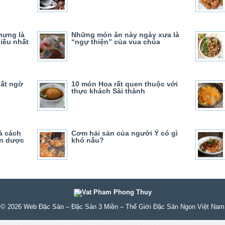
nhưng là
Những món ăn này ngày xưa là
iều nhất
“ngự thiện” của vua chúa
bất ngờ
10 món Hoa rất quen thuộc với
thực khách Sài thành
à cách
Cơm hải sản của người Ý có gì
ên dược
khó nấu?
© 2026
Web Đặc Sản – Đặc Sản 3 Miền – Thế Giới Đặc Sản Ngon Việt Nam