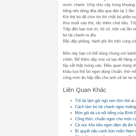
nước chanh. Ướp như vậy trong khoảng 3 
tiếng nên dùng đũa đảo qua đảo lại 1 lần.
Khi thịt bò đã chín tới thì chắt bỏ phần
thìa muối vào thịt, rắc thêm chút tiêu. Tr
Tiếp đến bạn trút ớt, tỏi vô, trộn vài lầ
bò tái chanh ra đĩa.
Rắc đậu phộng, hành phi lên trên cùng v
Món này bạn có thể dùng chung với bán
chiên. Để thêm dậy mùi và tạo độ hăng v
tây xắt thật mỏng vào. Điều quan trọng n
khâu lựa thịt bò ngon đúng chuẩn, thớ m
công món ăn hấp dẫn cho anh xã lai rai n
Liên Quan Khác
Trổ tài làm gỏi ngó sen tôm thịt ai
Cách làm bò tái chanh ngon miệng
Món gỏi da cá nổi tiếng của Bình 
Công thức chuẩn ngon cho món cá
Cá nục kho tiêu ngon đậm đà ấm l
Bí quyết nấu canh bún miền Nam 