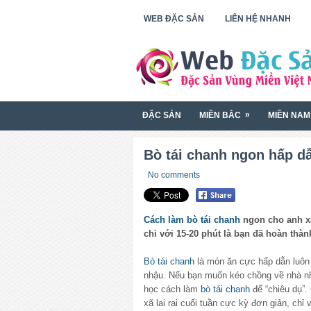
WEB ĐẶC SẢN
LIÊN HỆ NHANH
»
ĐẶC SẢN
MIỀN BẮC
MIỀN NAM
Bò tái chanh ngon hấp d
No comments
Cách làm bò tái chanh
ngon cho anh xã 
chỉ với 15-20 phút là bạn đã hoàn thàn
Bò tái chanh
là món ăn cực hấp dẫn luôn
nhậu. Nếu bạn muốn kéo chồng về nhà nh
học cách làm
bò tái chanh
để “chiêu dụ”
xã lai rai cuối tuần cực kỳ đơn giản, chỉ