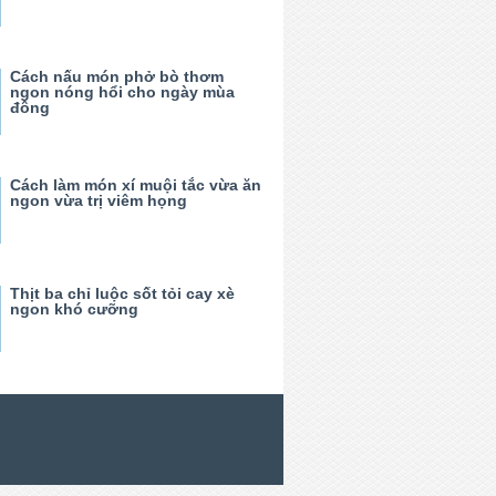
Cách nấu món phở bò thơm
ngon nóng hổi cho ngày mùa
đông
Cách làm món xí muội tắc vừa ăn
ngon vừa trị viêm họng
Thịt ba chỉ luộc sốt tỏi cay xè
ngon khó cưỡng