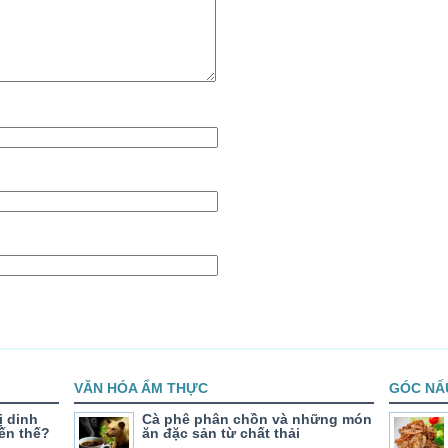
VĂN HÓA ẨM THỰC
GÓC NẤ
ị dinh
Cà phê phân chồn và những món
ến thế?
ăn đặc sản từ chất thải