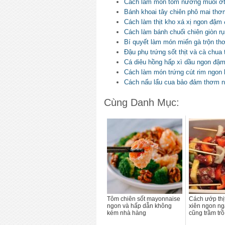
Cách làm món tôm nướng muối ớt 
Bánh khoai tây chiên phô mai th
Cách làm thịt kho xá xị ngon đậm
Cách làm bánh chuối chiên giòn r
Bí quyết làm món miến gà trộn t
Đậu phụ trứng sốt thịt và cà chu
Cá diêu hồng hấp xì dầu ngon đậ
Cách làm món trứng cút rim ngon
Cách nấu lẩu cua bảo đảm thơm 
Cùng Danh Mục:
Tôm chiên sốt mayonnaise
Cách ướp thị
ngon và hấp dẫn không
xiên ngon ng
kém nhà hàng
cũng trầm trồ