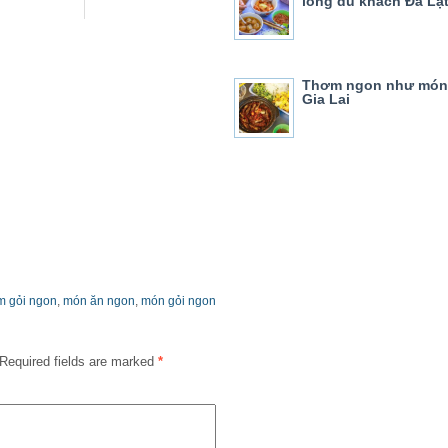
lòng du khách Đà Lạ
Thơm ngon như món 
Gia Lai
m gỏi ngon
,
món ăn ngon
,
món gỏi ngon
Required fields are marked
*