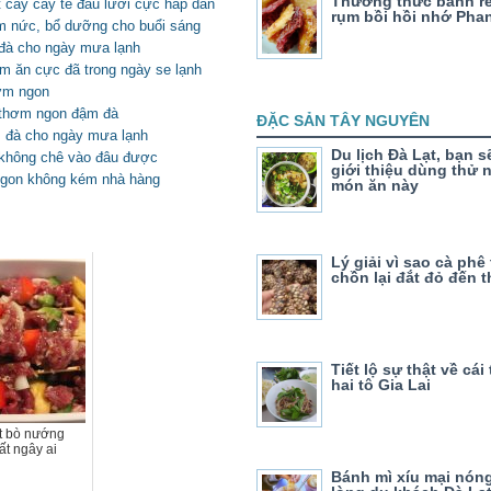
Thưởng thức bánh rế
cay cay tê đầu lưỡi cực hấp dẫn
rụm bồi hồi nhớ Phan
ơm nức, bổ dưỡng cho buổi sáng
 đà cho ngày mưa lạnh
ụm ăn cực đã trong ngày se lạnh
hơm ngon
a thơm ngon đậm đà
ĐẶC SẢN TÂY NGUYÊN
m đà cho ngày mưa lạnh
Du lịch Đà Lạt, bạn 
 không chê vào đâu được
giới thiệu dùng thử
ngon không kém nhà hàng
món ăn này
Lý giải vì sao cà phê
chồn lại đắt đỏ đến 
Tiết lộ sự thật về cái
hai tô Gia Lai
t bò nướng
ất ngây ai
Bánh mì xíu mại nón