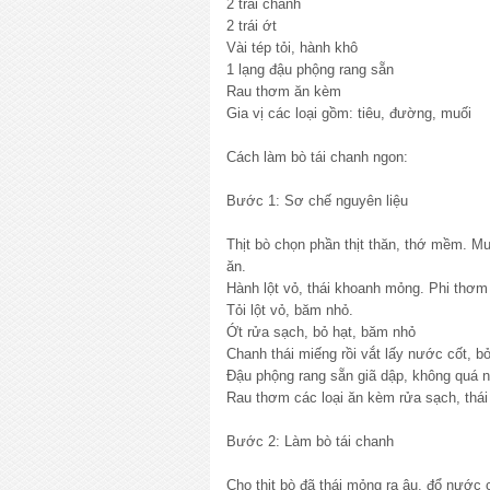
2 trái chanh
2 trái ớt
Vài tép tỏi, hành khô
1 lạng đậu phộng rang sẵn
Rau thơm ăn kèm
Gia vị các loại gồm: tiêu, đường, muối
Cách làm bò tái chanh ngon:
Bước 1: Sơ chế nguyên liệu
Thịt bò chọn phần thịt thăn, thớ mềm. M
ăn.
Hành lột vỏ, thái khoanh mỏng. Phi thơm 
Tỏi lột vỏ, băm nhỏ.
Ớt rửa sạch, bỏ hạt, băm nhỏ
Chanh thái miếng rồi vắt lấy nước cốt, bỏ
Đậu phộng rang sẵn giã dập, không quá n
Rau thơm các loại ăn kèm rửa sạch, thái
Bước 2: Làm bò tái chanh
Cho thịt bò đã thái mỏng ra âu, đổ nước 