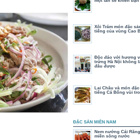
một lần sẽ khiến bạn
Xôi Trám món đặc sả
tiếng của vùng Cao 
Độc đáo với hương v
trứng Hà Nội không l
đâu được
Lai Châu và món đặc
tiếng Cá Bống vùi tro
ĐẶC SẢN MIỀN NAM
Nem nướng Cái Răng
miền sông nước