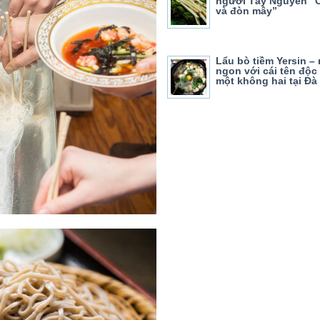
người Tây Nguyên “C
và đòn mây”
Lẩu bò tiềm Yersin –
ngon với cái tên độc
một không hai tại Đà