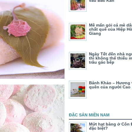
vầu Bắc Kan
Mê mẩn gỏi cá mè dâ
chất quê của Hiệp Hò
Giang
Ngày Tết đến nhà ng
thì không thể thiếu m
trâu gác bếp
Bánh Khảo – Hương v
quên của người Cao
ĐẶC SẢN MIỀN NAM
Mứt hạt bàng ở Côn 
đặc biệt?