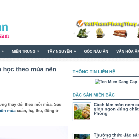
»
»
»
MIỀN TRUNG
TÂY NGUYÊN
GÓC NẤU ĂN
VĂN HÓA Ẩ
a học theo mùa nên
THÔNG TIN LIÊN HỆ
ĐẶC SẢN MIỀN BẮC
ừng thay đổi theo mỗi mùa. Sau
Cách làm món nem c
giòn ngon đúng chất
bốn mùa
xuân, hạ, thu, đông ở
Phòng
Thưởng thức đặc sả