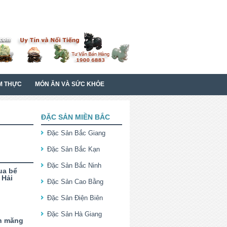
M THỰC
MÓN ĂN VÀ SỨC KHỎE
ĐẶC SẢN MIỀN BẮC
Đặc Sản Bắc Giang
Đặc Sản Bắc Kạn
Đặc Sản Bắc Ninh
ua bể
 Hải
Đặc Sản Cao Bằng
Đặc Sản Điện Biên
Đặc Sản Hà Giang
n măng