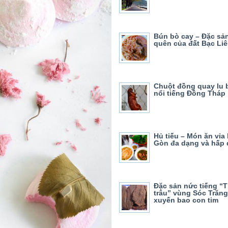
Bún bò cay – Đặc sả
quên của đất Bạc Li
Chuột đồng quay lu 
nổi tiếng Đồng Tháp
Hủ tiếu – Món ăn vỉa 
Gòn đa dạng và hấp 
Đặc sản nức tiếng “T
trâu” vùng Sóc Trăng
xuyến bao con tim