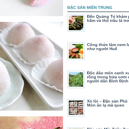
ĐẶC SẢN MIỀN TRUNG
Đến Quảng Trị khám 
hầm và thịt trâu lá tr
Công thức làm nem l
như người Huế
Độc đáo món canh 
rồng trong bửa cơm 
người dân Bình Định
Xỏ lòi – Đặc sản Phú
Món ăn lạ mà quen