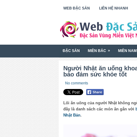
WEB ĐẶC SẢN
LIÊN HỆ NHANH
»
ĐẶC SẢN
MIỀN BẮC
MIỀN NAM
Người Nhật ăn uống kho
bảo đảm sức khỏe tốt
No comments
Lối ăn uống của người Nhật không ng
đây là danh sách các món ăn gắn với
Nhật Bản
.