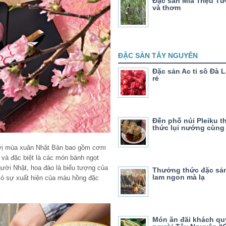
Đặc sản Mía Triệu T
và thơm
ĐẶC SẢN TÂY NGUYÊN
Đặc sản Ac ti sô Đà 
rẻ
Đến phố núi Pleiku 
thức lụi nướng cùng
ị mùa xuân Nhật Bản bao gồm cơm
 và đặc biệt là các món bánh ngọt
gười Nhật, hoa đào là biểu tượng của
Thưởng thức đặc sả
lam ngon mà lạ
có sự xuất hiện của màu hồng đặc
Món ăn đãi khách qu